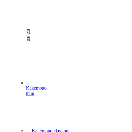
Kakémono
mini
Kakémono classique