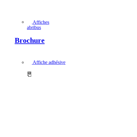
Affiches
abribus
Brochure
Affiche adhésive