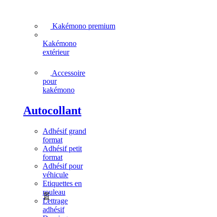
Kakémono premium
Kakémono
extérieur
Accessoire
pour
kakémono
Autocollant
Adhésif grand
format
Adhésif petit
format
Adhésif pour
véhicule
Etiquettes en
rouleau
Lettrage
adhésif