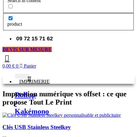
Search in content
product
09 72 15 71 62
DEVIS SUR MESURE
0,00
€
0
Panier
IMPRIMERIE
Impression numérique vs offset : ce que
Rollup
propose Tout Le Print
/
Kakémono
Clés USB Stainless Steelkey