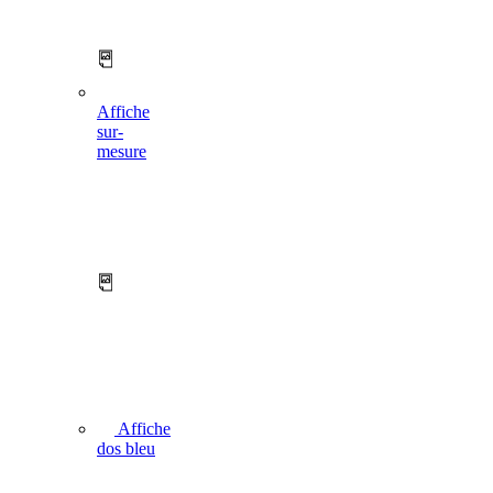
Affiche
sur-
mesure
Affiche
dos bleu