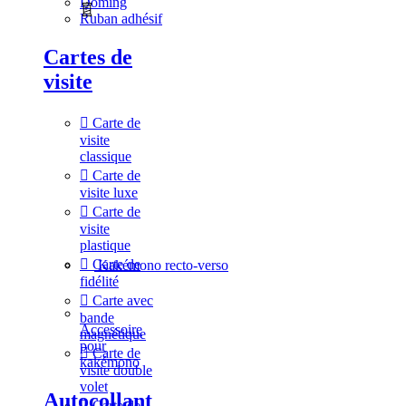
Doming
Ruban adhésif
Cartes de
visite
Carte de
visite
classique
Carte de
visite luxe
Carte de
visite
plastique
Carte de
Kakémono recto-verso
fidélité
Carte avec
bande
Accessoire
magnétique
pour
Carte de
kakémono
visite double
volet
Autocollant
Carte de