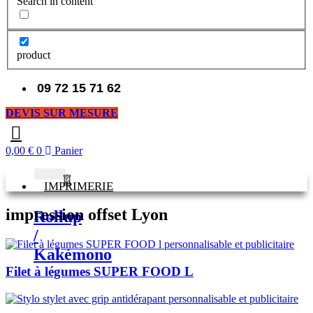
Search in content
product
09 72 15 71 62
DEVIS SUR MESURE
0,00
€
0
Panier
IMPRIMERIE
impression offset Lyon
Rollup
/
Kakémono
Filet à légumes SUPER FOOD L