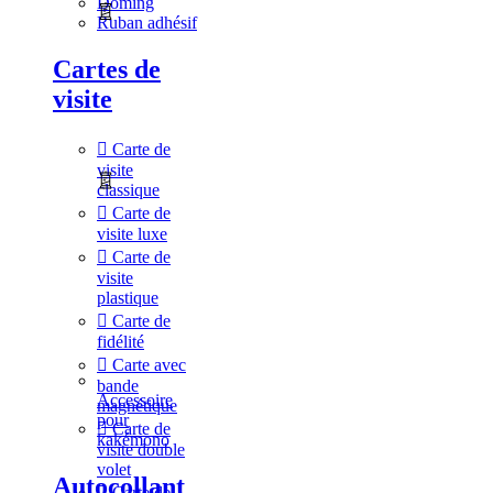
Doming
Ruban adhésif
Cartes de
visite
Carte de
visite
classique
Carte de
visite luxe
Carte de
visite
plastique
Carte de
fidélité
Carte avec
bande
Accessoire
magnétique
pour
Carte de
kakémono
visite double
volet
Autocollant
Carte de