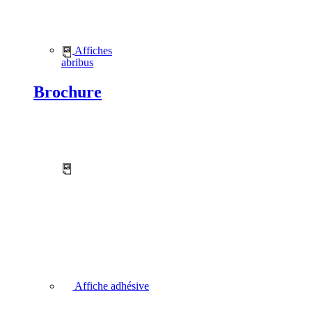
Affiches
abribus
Brochure
Affiche adhésive