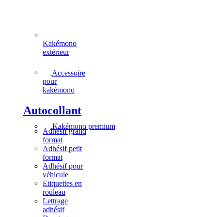
Kakémono
extérieur
Accessoire
pour
kakémono
Autocollant
Kakémono premium
Adhésif grand
format
Adhésif petit
format
Adhésif pour
véhicule
Etiquettes en
rouleau
Lettrage
adhésif