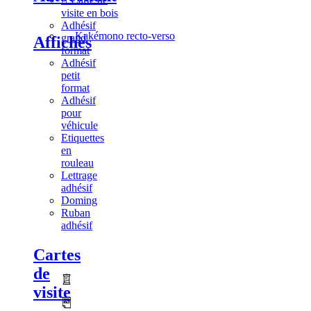
visite en bois
Adhésif
Kakémono recto-verso
grand
Affiches
format
Adhésif
petit
format
Adhésif
pour
véhicule
Etiquettes
en
rouleau
Lettrage
adhésif
Doming
Ruban
adhésif
Cartes
de
visite