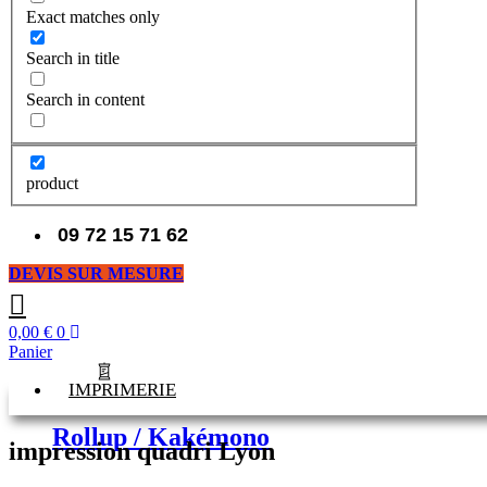
Exact matches only
Search in title
Search in content
product
09 72 15 71 62
DEVIS SUR MESURE
0,00
€
0
Panier
IMPRIMERIE
Rollup / Kakémono
impression quadri Lyon