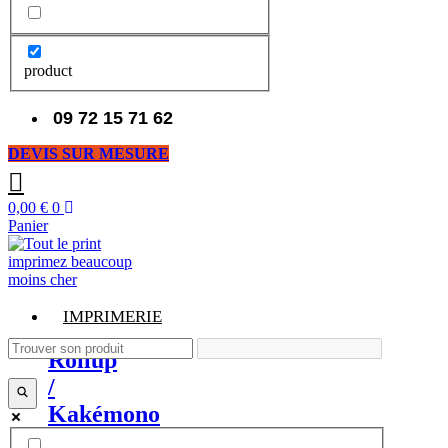
product
09 72 15 71 62
DEVIS SUR MESURE
0,00
€
0
Panier
IMPRIMERIE
Rollup
/
Kakémono