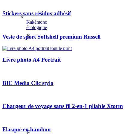
Stickers sans résidus adhésif
Kakémono
écologique
Veste de sport Softshell premium Russell
Livre photo A4 Portrait
BIC Media Clic stylo
Chargeur de voyage sans fil 2-en-1 pliable Xtorm
Flasque en bambou