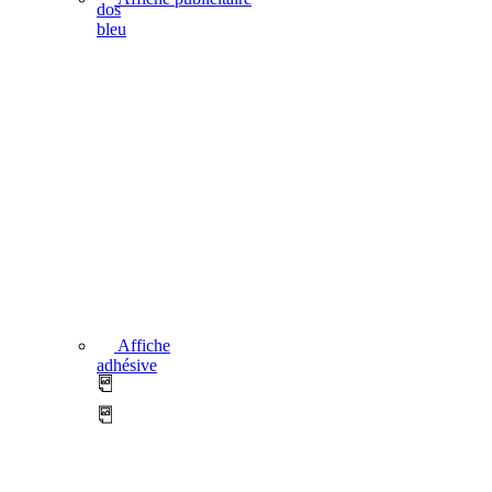
dos
bleu
Affiche
adhésive