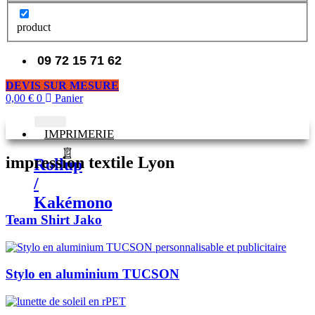
product
09 72 15 71 62
DEVIS SUR MESURE
0,00
€
0
Panier
IMPRIMERIE
impression textile Lyon
Rollup
/
Kakémono
Team Shirt Jako
Stylo en aluminium TUCSON