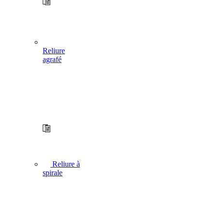
Reliure
agrafé
Reliure à
spirale