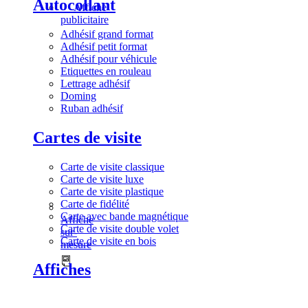
Autocollant
Affiche
publicitaire
Adhésif grand format
Adhésif petit format
Adhésif pour véhicule
Etiquettes en rouleau
Lettrage adhésif
Doming
Ruban adhésif
Cartes de visite
Carte de visite classique
Carte de visite luxe
Carte de visite plastique
Carte de fidélité
Carte avec bande magnétique
Affiche
Carte de visite double volet
sur-
Carte de visite en bois
mesure
Affiches