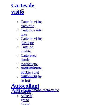
Cartes de
visite
Carte de visite
classique
Carte de visite
luxe
Carte de visite
plastique
Carte de
fidélité
Carte avec
bande
magnétique
Accessoire
Carte de visite
pour
double volet
kakémono
Carte de visite
en bois
Autocollant
Affiches
Kakémono recto-verso
Adhésif
grand
format