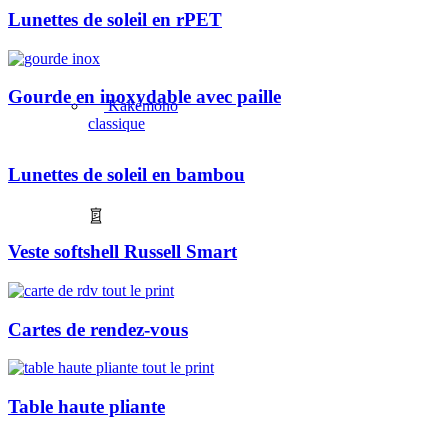
Lunettes de soleil en rPET
Gourde en inoxydable avec paille
Kakémono
classique
Lunettes de soleil en bambou
Veste softshell Russell Smart
Cartes de rendez-vous
Table haute pliante