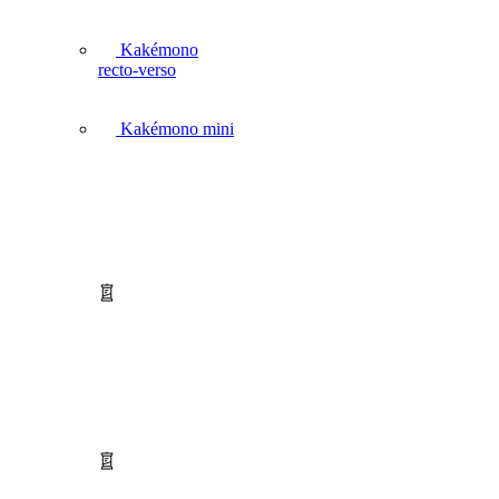
Kakémono
recto-verso
Kakémono mini