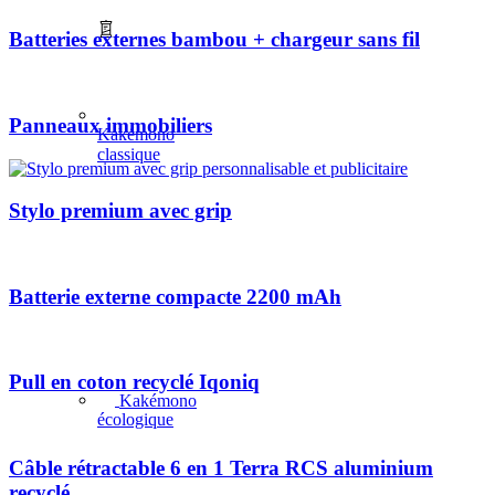
Batteries externes bambou + chargeur sans fil
Panneaux immobiliers
Kakémono
classique
Stylo premium avec grip
Batterie externe compacte 2200 mAh
Pull en coton recyclé Iqoniq
Kakémono
écologique
Câble rétractable 6 en 1 Terra RCS aluminium
recyclé