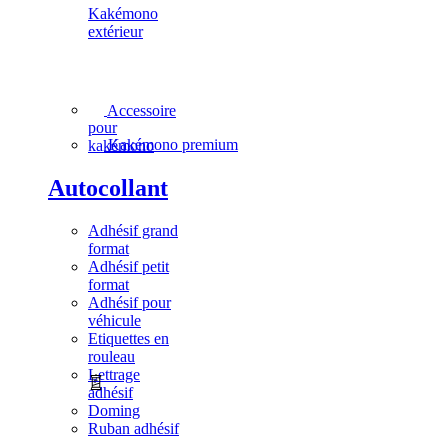
Kakémono
extérieur
Accessoire
pour
Kakémono premium
kakémono
Autocollant
Adhésif grand
format
Adhésif petit
format
Adhésif pour
véhicule
Etiquettes en
rouleau
Lettrage
adhésif
Doming
Ruban adhésif