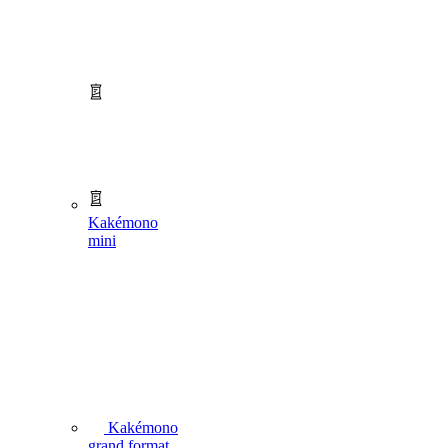
Kakémono
mini
Kakémono
grand format