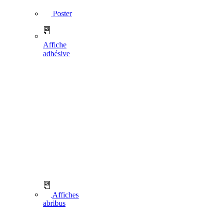
Poster
Affiche
adhésive
Affiches
abribus