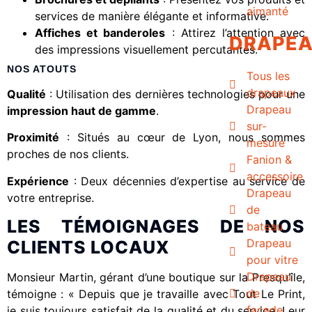
aimanté
services de manière élégante et informative.
Affiches et banderoles
: Attirez l’attention avec
DRAPE
des impressions visuellement percutantes.
NOS ATOUTS
Tous les
drapeaux
Qualité
: Utilisation des dernières technologies pour une
Drapeau
impression haut de gamme
.
sur-
Proximité
: Situés au cœur de Lyon, nous sommes
mesure
proches de nos clients.
Fanion &
accessoire
Expérience
: Deux décennies d’expertise au service de
Drapeau
votre entreprise.
de
LES TÉMOIGNAGES DE NOS
bateau
Drapeau
CLIENTS LOCAUX
pour vitre
Drapeau
Monsieur Martin, gérant d’une boutique sur la Presqu’île,
de
témoigne : « Depuis que je travaille avec Tout Le Print,
façade
je suis toujours satisfait de la qualité et du service. Leur