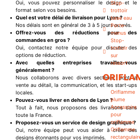
Oui, vous pouvez personnaliser le design et le
Stop-
format selon vos besoins.
trottoir
Quel est votre délai de livraison pour Lyon ?
base eau
Nos délais sont en général de 3 à 5 jours ouvrés.
Porte-
Offrez-vous des réductions pour des
menus
commandes en gros ?
Stop-
Oui, contactez notre équipe pour discuter des
trottoir
options de réduction.
sur
Avec quelles entreprises travaillez-vous
ressort
généralement ?
ORIFLA
Nous collaborons avec divers secteurs, dont la
vente au détail, la communication, et les start-ups
Oriflamme
locales.
plume
Pouvez-vous livrer en dehors de Lyon ?
Accessoire
Tout à fait, nous proposons des livraisons dans
pour
toute la France.
oriflamme
Proposez-vous un service de design graphique ?
Oriflamme
Oui, notre équipe peut vous aider à créer des
rectangulair
designs étonnants pour vos imprimés.