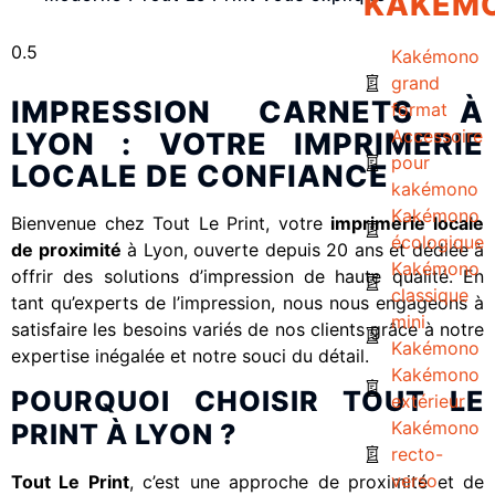
KAKÉM
Kakémono
grand
IMPRESSION CARNETS À
format
Accessoire
LYON : VOTRE IMPRIMERIE
pour
LOCALE DE CONFIANCE
kakémono
Kakémono
Bienvenue chez Tout Le Print, votre
imprimerie locale
écologique
de proximité
à Lyon, ouverte depuis 20 ans et dédiée à
Kakémono
offrir des solutions d’impression de haute qualité. En
classique
tant qu’experts de l’impression, nous nous engageons à
mini
satisfaire les besoins variés de nos clients grâce à notre
Kakémono
expertise inégalée et notre souci du détail.
Kakémono
POURQUOI CHOISIR TOUT LE
extérieur
Kakémono
PRINT À LYON ?
recto-
verso
Tout Le Print
, c’est une approche de proximité et de