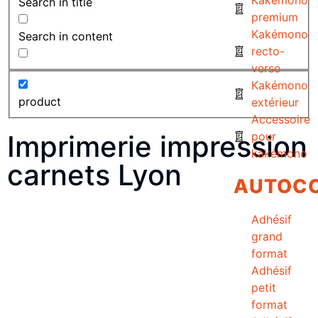
Search in title
premium
Kakémono
Search in content
recto-
verso
Kakémono
product
extérieur
Accessoire
Imprimerie impression
pour
kakémono
carnets Lyon
AUTOC
Adhésif
grand
format
Adhésif
petit
format