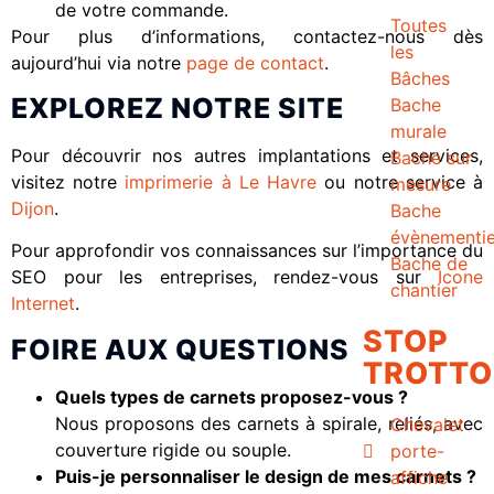
de votre commande.
Toutes
Pour plus d’informations, contactez-nous dès
les
aujourd’hui via notre
page de contact
.
Bâches
EXPLOREZ NOTRE SITE
Bache
murale
Pour découvrir nos autres implantations et services,
Bache sur
visitez notre
imprimerie à Le Havre
ou notre service à
mesure
Dijon
.
Bache
évènementie
Pour approfondir vos connaissances sur l’importance du
Bache de
SEO pour les entreprises, rendez-vous sur
Icone
chantier
Internet
.
STOP
FOIRE AUX QUESTIONS
TROTTO
Quels types de carnets proposez-vous ?
Nous proposons des carnets à spirale, reliés, avec
Chevalet
couverture rigide ou souple.
porte-
Puis-je personnaliser le design de mes carnets ?
affiche