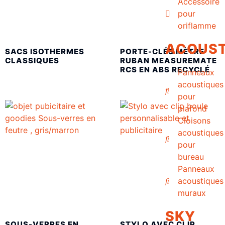
Accessoire
pour
oriflamme
ACOUST
SACS ISOTHERMES
PORTE-CLÉS MÈTRE
CLASSIQUES
RUBAN MEASUREMATE
RCS EN ABS RECYCLÉ
Panneaux
acoustiques
pour
plafond
Cloisons
acoustiques
pour
bureau
Panneaux
acoustiques
muraux
SKY
SOUS-VERRES EN
STYLO AVEC CLIP