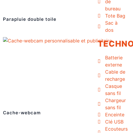
de
bureau
Tote Bag
Parapluie double toile
Sac à
dos
TECHNO
Batterie
externe
Cable de
recharge
Casque
sans fil
Chargeur
sans fil
Cache-webcam
Enceinte
Clé USB
Ecouteurs