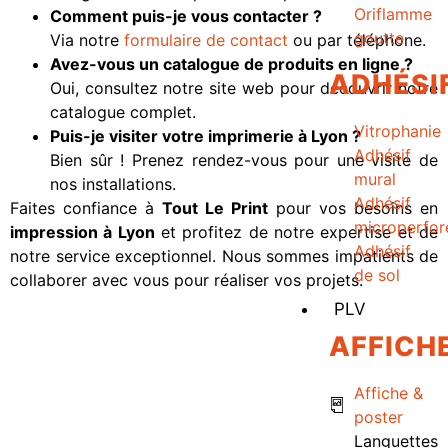
Oriflamme
Comment puis-je vous contacter ?
goutte
Via notre
formulaire de contact
ou par téléphone.
Avez-vous un catalogue de produits en ligne ?
ADHÉSI
Oui, consultez notre site web pour découvrir notre
catalogue complet.
Vitrophanie
Puis-je visiter votre imprimerie à Lyon ?
Adhésif
Bien sûr ! Prenez rendez-vous pour une visite de
mural
nos installations.
Adhésif
Faites confiance à
Tout Le Print
pour vos besoins en
microperfor
impression à Lyon
et profitez de notre expertise et de
Adhésif
notre service exceptionnel. Nous sommes impatients de
de sol
collaborer avec vous pour réaliser vos projets.
PLV
AFFICH
Affiche &
poster
Languettes