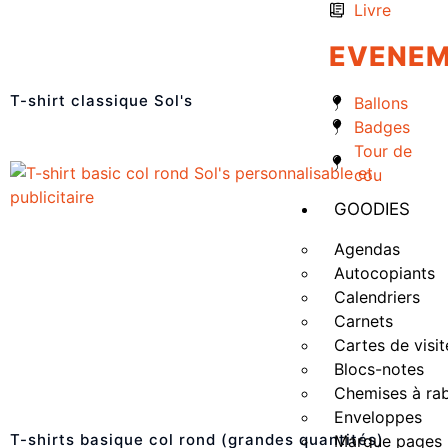
Livre
EVENEM
T-shirt classique Sol's
Ballons
Badges
Tour de
cou
GOODIES
Agendas
Autocopiants
Calendriers
Carnets
Cartes de visit
Blocs-notes
Chemises à ra
Enveloppes
T-shirts basique col rond (grandes quantités)
Marque pages