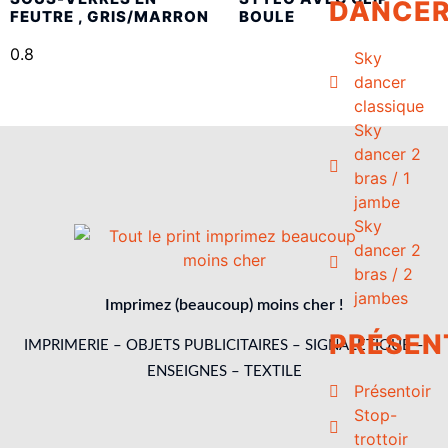
DANCE
FEUTRE , GRIS/MARRON
BOULE
Sky
dancer
classique
Sky
dancer 2
bras / 1
jambe
Sky
dancer 2
bras / 2
jambes
Imprimez (beaucoup) moins cher !
PRÉSEN
IMPRIMERIE – OBJETS PUBLICITAIRES – SIGNALETIQUE –
ENSEIGNES – TEXTILE
Présentoir
Stop-
trottoir