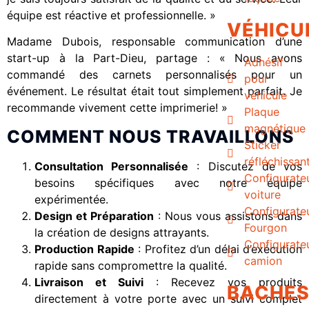
équipe est réactive et professionnelle. »
VÉHICU
Madame Dubois, responsable communication d’une
start-up à la Part-Dieu, partage : « Nous avons
Adhésif
commandé des carnets personnalisés pour un
pour
événement. Le résultat était tout simplement parfait. Je
véhicule
recommande vivement cette imprimerie! »
Plaque
magnétique
COMMENT NOUS TRAVAILLONS
Sticker
réfléchissan
Consultation Personnalisée
: Discutez de vos
Configurate
besoins spécifiques avec notre équipe
voiture
expérimentée.
Configurate
Design et Préparation
: Nous vous assistons dans
Fourgon
la création de designs attrayants.
Configurate
Production Rapide
: Profitez d’un délai d’exécution
camion
rapide sans compromettre la qualité.
Livraison et Suivi
: Recevez vos produits
BACHE
directement à votre porte avec un suivi complet