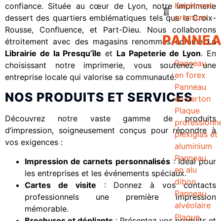
Kakémono
confiance. Située au cœur de Lyon, notre imprimerie
premium
dessert des quartiers emblématiques tels que la Croix-
Rousse, Confluence, et Part-Dieu. Nous collaborons
PANNE
étroitement avec des magasins renommés comme
La
Librairie de la Presqu’île
et
La Papeterie de Lyon
. En
Panneau
choisissant notre imprimerie, vous soutenez une
en forex
entreprise locale qui valorise sa communauté.
Panneau
NOS PRODUITS ET SERVICES
en carton
Plaque
Découvrez notre vaste gamme de produits
professionne
d’impression, soigneusement conçus pour répondre à
plexiglas et
vos exigences :
aluminium
Panneau
Impression de carnets personnalisés
: Idéal pour
en alu
les entreprises et les événements spéciaux.
dibon
Cartes de visite
: Donnez à vos contacts
Panneau
professionnels une première impression
alvéolaire
mémorable.
Plaque
Brochures et dépliants
: Présentez vos produits et