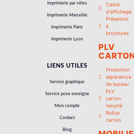
Imprimerie par villes
Cadre
d'affichage
Imprimerie Marseille
Présentoir
à
Imprimerie Paris
brochures
Imprimerie Lyon
PLV
CARTO
LIENS UTILES
Protection
séparatrice
Service graphique
de bureau
PLV
Service pose enseigne
carton
recyclé
Mon compte
Rollup
Contact
carton
Blog
MOBILI