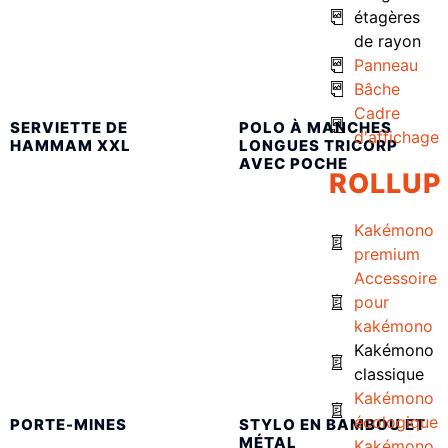
étagères
de rayon
Panneau
Bâche
Cadre
SERVIETTE DE
POLO À MANCHES
d'affichage
HAMMAM XXL
LONGUES TRICORP
AVEC POCHE
ROLLUP
Kakémono
premium
Accessoire
pour
kakémono
Kakémono
classique
Kakémono
écologique
PORTE-MINES
STYLO EN BAMBOU ET
MÉTAL
Kakémono