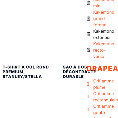
mini
Kakémono
grand
format
Kakémono
extérieur
Kakémono
recto-
verso
DRAPE
T-SHIRT À COL ROND
SAC À DOS
PREMIUM
DÉCONTRACTÉ
STANLEY/STELLA
DURABLE
Oriflamme
plume
Oriflamme
rectangulair
Oriflamme
goutte