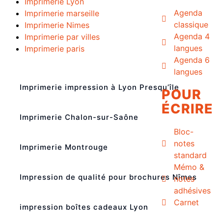
Imprimerie Lyon
Agenda
Imprimerie marseille
classique
Imprimerie Nimes
Agenda 4
Imprimerie par villes
langues
Imprimerie paris
Agenda 6
langues
Imprimerie impression à Lyon Presqu’île
POUR
ÉCRIRE
Imprimerie Chalon-sur-Saône
Bloc-
notes
Imprimerie Montrouge
standard
Mémo &
Impression de qualité pour brochures Nîmes
notes
adhésives
Carnet
impression boîtes cadeaux Lyon