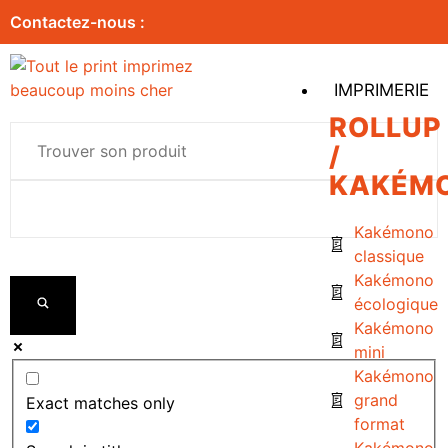
Contactez-nous :
IMPRIMERIE
ROLLUP
/
KAKÉM
Kakémono
classique
Kakémono
écologique
Kakémono
mini
Kakémono
grand
Exact matches only
format
Kakémono