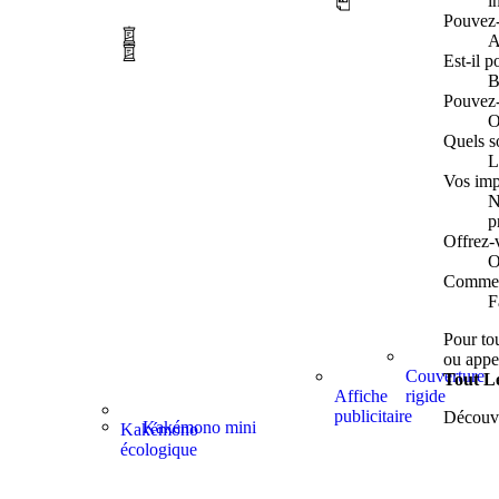
i
Pouvez-
A
Est-il p
B
Pouvez-
O
Quels so
L
Vos imp
N
p
Offrez-v
O
Comment
F
Pour tou
ou appe
Couverture
Tout L
Affiche
rigide
publicitaire
Découvr
Kakémono mini
Kakémono
écologique