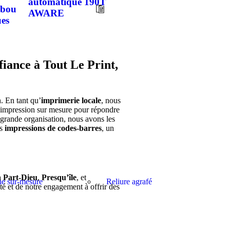
automatique 190T
mbou
AWARE
ues
iance à Tout Le Print,
n
. En tant qu’
imprimerie locale
, nous
 d’impression sur mesure pour répondre
 grande organisation, nous avons les
es
impressions de codes-barres
, un
 Part-Dieu
,
Presqu’île
, et
he sur-mesure
Reliure agrafé
é et de notre engagement à offrir des