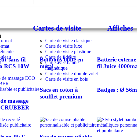
Cartes de visite
Affiches
n
format
Carte de visite classique
ormat
Carte de visite luxe
éhicule
Carte de visite plastique
ouleau
Carte de fidélité
ur sans fil
Bonbons boîte en
Batterie externe
f
Carte avec bande
io RCS 10W
métal
fil Juice 4000m
magnétique
Carte de visite double volet
Carte de visite en bois
Sacs en coton à
Badges : Ø 56
soufflet premium
 de massage
SCRUBBER
lle en PET
Sac de course pliable