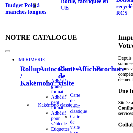
Bottle, fabriquée en
Budget Polo à
recycl
UE
manches longues
RCS
NOTRE CATALOGUE
Impr
Votr
Depuis 
IMPRIMERIE
sommes f
Rollup
Autocollant
Cartes
Affiches
Brochure
à tous 
compéte
/
de
élément 
Adhésif
Kakémono
visite
grand
Une I
format
Carte
Adhésif
de
petit
Située a
Kakémono classique
visite
format
Conflu
classique
Adhésif
services
Carte
pour
de
véhicule
Colla
visite
Etiquettes
luxe