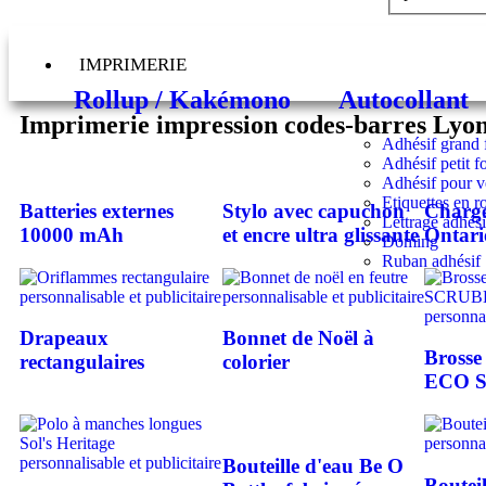
IMPRIMERIE
Rollup / Kakémono
Autocollant
Imprimerie impression codes-barres Lyo
Adhésif grand 
Adhésif petit f
Adhésif pour v
Etiquettes en r
Batteries externes
Stylo avec capuchon
Charge
Lettrage adhési
10000 mAh
et encre ultra glissante
Ontar
Doming
Ruban adhésif
Drapeaux
Bonnet de Noël à
Brosse
rectangulaires
colorier
ECO 
Bouteille d'eau Be O
Boutei