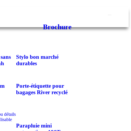
Brochure
 sans
Stylo bon marché
ah
durables
mm
Porte-étiquette pour
bagages River recyclé
Parapluie mini