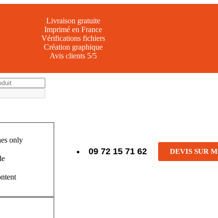
Livraison gratuite
Imprimé en France
Vérifications fichiers
Création graphique
Avis clients 5/5
es only
09 72 15 71 62
DEVIS SUR 
le
ontent