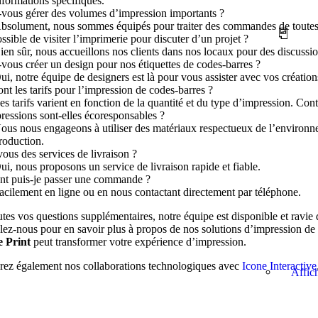
nformations spécifiques.
vous gérer des volumes d’impression importants ?
bsolument, nous sommes équipés pour traiter des commandes de toutes t
ossible de visiter l’imprimerie pour discuter d’un projet ?
ien sûr, nous accueillons nos clients dans nos locaux pour des discussi
vous créer un design pour nos étiquettes de codes-barres ?
ui, notre équipe de designers est là pour vous assister avec vos création
nt les tarifs pour l’impression de codes-barres ?
es tarifs varient en fonction de la quantité et du type d’impression. Con
ressions sont-elles écoresponsables ?
ous nous engageons à utiliser des matériaux respectueux de l’environn
roduction.
ous des services de livraison ?
ui, nous proposons un service de livraison rapide et fiable.
 puis-je passer une commande ?
acilement en ligne ou en nous contactant directement par téléphone.
tes vos questions supplémentaires, notre équipe est disponible et ravie 
lez-nous pour en savoir plus à propos de nos solutions d’impression d
e Print
peut transformer votre expérience d’impression.
ez également nos collaborations technologiques avec
Icone Interactive
Affic