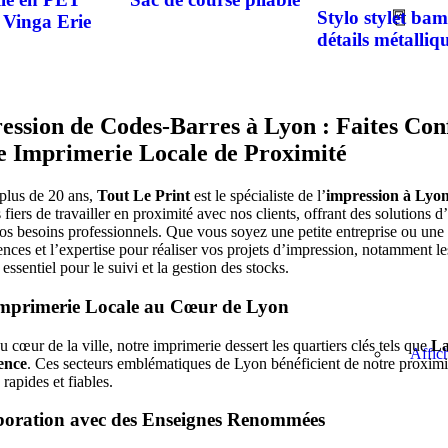
Stylo stylet ba
é Vinga Erie
détails métalliq
ession de Codes-Barres à Lyon : Faites Conf
e Imprimerie Locale de Proximité
plus de 20 ans,
Tout Le Print
est le spécialiste de l’
impression à Lyo
iers de travailler en proximité avec nos clients, offrant des solutions
vos besoins professionnels. Que vous soyez une petite entreprise ou une
nces et l’expertise pour réaliser vos projets d’impression, notamment l
essentiel pour le suivi et la gestion des stocks.
mprimerie Locale au Cœur de Lyon
u cœur de la ville, notre imprimerie dessert les quartiers clés tels que
La
Affic
ence
. Ces secteurs emblématiques de Lyon bénéficient de notre proximit
 rapides et fiables.
boration avec des Enseignes Renommées