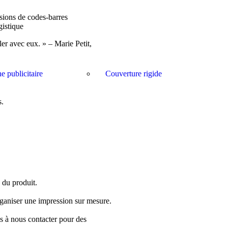
ssions de codes-barres
gistique
ller avec eux. » – Marie Petit,
e publicitaire
Couverture rigide
s.
s du produit.
rganiser une impression sur mesure.
s à nous contacter pour des