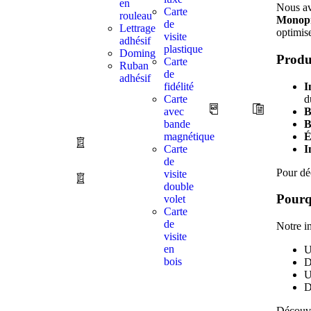
en
Nous av
Carte
rouleau
Monop
de
Lettrage
optimise
visite
adhésif
plastique
Doming
Produi
Carte
Ruban
de
adhésif
fidélité
I
Carte
d
avec
B
bande
B
magnétique
É
Carte
I
de
Pour dé
visite
double
Pourq
volet
Carte
de
Notre i
visite
en
bois
D
D
Découvre