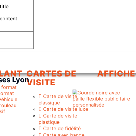
title
 content
LANT
CARTES DE
AFFICHE
ses Lyon
VISITE
 format
 format
Carte de visite
véhicule
classique
 rouleau
Carte de visite luxe
sif
Carte de visite
plastique
f
Carte de fidélité
Carte avec bande