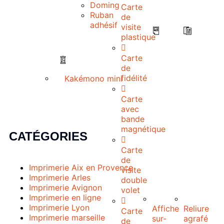
Doming
Carte
Ruban
de
adhésif
visite
plastique
Carte
de
Kakémono mini
fidélité
Carte
avec
bande
magnétique
CATÉGORIES
Carte
de
Imprimerie Aix en Provence
visite
Imprimerie Arles
double
Imprimerie Avignon
volet
Imprimerie en ligne
Imprimerie Lyon
Affiche
Reliure
Carte
Imprimerie marseille
sur-
agrafé
de