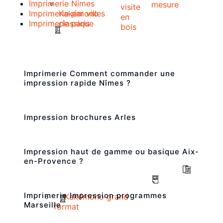
Imprimerie Nimes
mesure
visite
Kakémono
Imprimerie par villes
en
classique
Imprimerie paris
bois
Imprimerie Comment commander une
impression rapide Nîmes ?
Impression brochures Arles
Impression haut de gamme ou basique Aix-
en-Provence ?
Imprimerie Impression programmes
Kakémono grand
Marseille
format