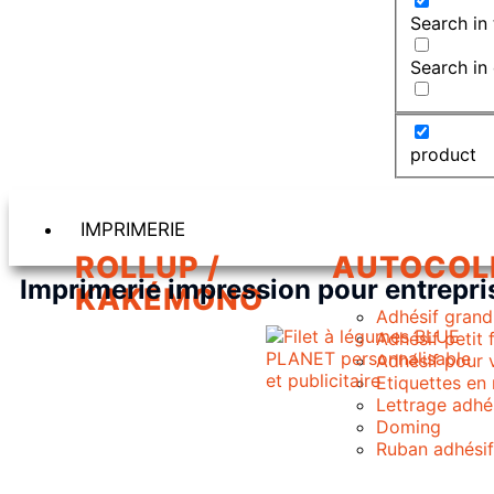
Search in 
Search in
product
IMPRIMERIE
ROLLUP /
AUTOCOL
Imprimerie impression pour entrepri
KAKÉMONO
Adhésif grand
Adhésif petit
Adhésif pour 
Etiquettes en
Lettrage adhé
Doming
Ruban adhési