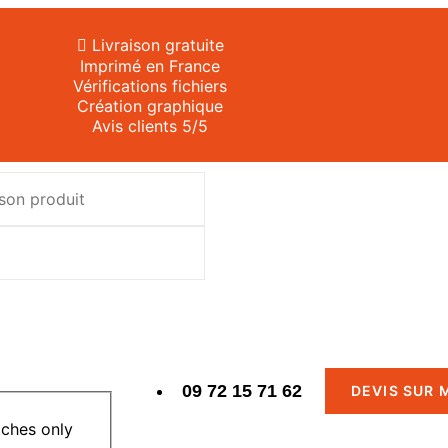
Livraison gratuite
Imprimé en France
Vérifications fichiers
Création graphique
Avis clients 5/5
09 72 15 71 62
DEVIS SUR 
ches only