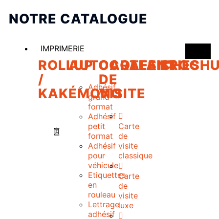
NOTRE CATALOGUE
IMPRIMERIE
ROLLUP
AUTOCOLLANT
CARTES
AFFICHES
BROCHU
/
DE
Adhésif
KAKÉMONO
VISITE
grand
format
Adhésif
petit
Carte
format
de
Adhésif
visite
pour
classique
véhicule
Etiquettes
Carte
en
de
rouleau
visite
Lettrage
luxe
adhésif