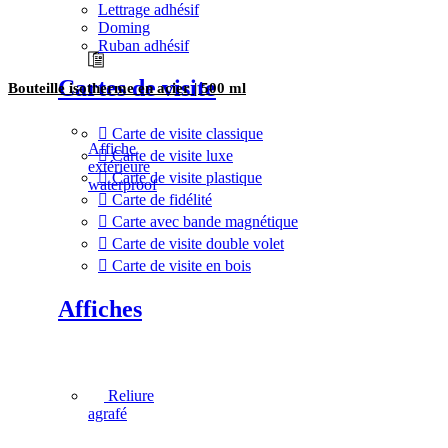
Lettrage adhésif
Doming
Ruban adhésif
Cartes de visite
Bouteille isotherme en acier | 500 ml
Carte de visite classique
Affiche
Carte de visite luxe
extérieure
Carte de visite plastique
waterproof
Carte de fidélité
Carte avec bande magnétique
Carte de visite double volet
Carte de visite en bois
Affiches
Reliure
agrafé