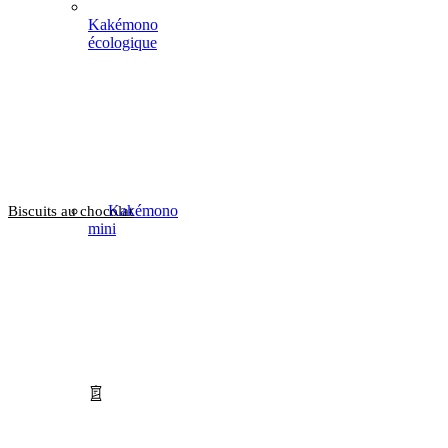
Kakémono
écologique
Kakémono
Biscuits au chocolat
mini