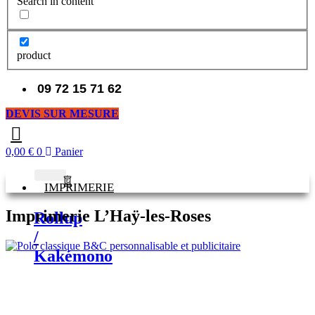
Search in content
product
09 72 15 71 62
DEVIS SUR MESURE
0,00
€
0
Panier
IMPRIMERIE
Imprimerie L’Haÿ-les-Roses
Rollup
/
Kakémono