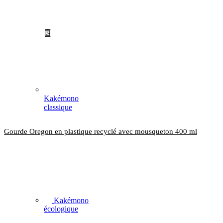
Kakémono
classique
Gourde Oregon en plastique recyclé avec mousqueton 400 ml
Kakémono
écologique