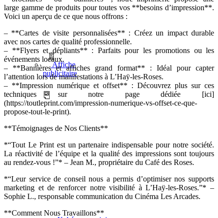
large gamme de produits pour toutes vos **besoins d’impression**.
Voici un aperçu de ce que nous offrons :
– **Cartes de visite personnalisées** : Créez un impact durable
avec nos cartes de qualité professionnelle.
– **Flyers et dépliants** : Parfaits pour les promotions ou les
événements locaux.
Affiche
– **Bannières et affiches grand format** : Idéal pour capter
publicitaire
l’attention lors de manifestations à L’Haÿ-les-Roses.
– **Impression numérique et offset** : Découvrez plus sur ces
techniques sur notre page dédiée [ici]
(https://toutleprint.com/impression-numerique-vs-offset-ce-que-
propose-tout-le-print).
**Témoignages de Nos Clients**
*“Tout Le Print est un partenaire indispensable pour notre société.
La réactivité de l’équipe et la qualité des impressions sont toujours
au rendez-vous !”* – Jean M., propriétaire du Café des Roses.
*“Leur service de conseil nous a permis d’optimiser nos supports
marketing et de renforcer notre visibilité à L’Haÿ-les-Roses.”* –
Sophie L., responsable communication du Cinéma Les Arcades.
**Comment Nous Travaillons**