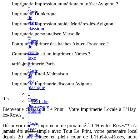
Imprimerie Impression numérique ou offset Avignon ?
Carte
Imprimerie Dunkerque
de
visite
Imprimerie Impression rapide Morières-lès-Avignon
classique
Imprimerie personnalisée Marseille
Carte
Pourquoi imprimer des bâches Aix-en-Provence ?
de
visite
Comment choisir un imprimeur Nîmes ?
luxe
tarifs imprimerie Paris
Carte
Imprimerie Rueil-Malmaison
de
visite
Imprimerie Imprimerie discount Avignon
plastique
Carte
Affiche
de
sur-mesure
Bienvenue chez Tout Le Print : Votre Imprimerie Locale à L’Haÿ-
fidélité
les-Roses
Carte
Découvrir une **imprimerie de proximité à L’Haÿ-les-Roses** n’a
avec
jamais été aussi simple avec Tout Le Print, votre partenaire local
bande
depuis 20 ans. Située en plein cœur de L’Haÿ-les-Roses, notre