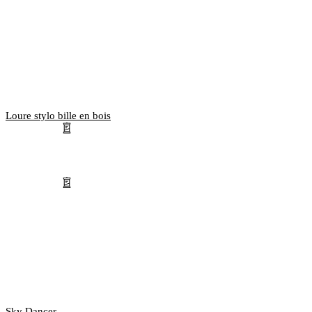
Loure stylo bille en bois
Sky Dancer