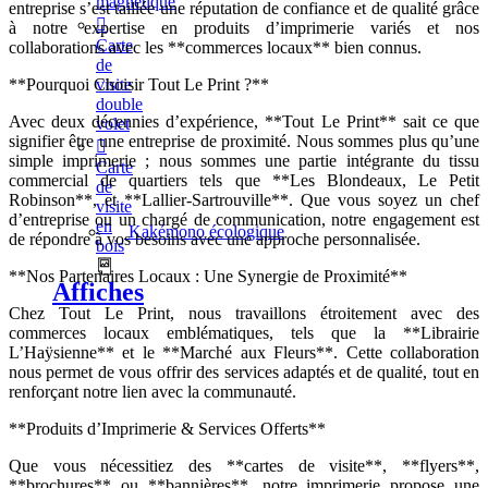
magnétique
entreprise s’est taillée une réputation de confiance et de qualité grâce
à notre expertise en produits d’imprimerie variés et nos
Carte
collaborations avec les **commerces locaux** bien connus.
de
visite
**Pourquoi Choisir Tout Le Print ?**
double
Avec deux décennies d’expérience, **Tout Le Print** sait ce que
volet
signifier être une entreprise de proximité. Nous sommes plus qu’une
simple imprimerie ; nous sommes une partie intégrante du tissu
Carte
commercial de quartiers tels que **Les Blondeaux, Le Petit
de
Robinson**, et **Lallier-Sartrouville**. Que vous soyez un chef
visite
d’entreprise ou un chargé de communication, notre engagement est
en
Kakémono écologique
de répondre à vos besoins avec une approche personnalisée.
bois
**Nos Partenaires Locaux : Une Synergie de Proximité**
Affiches
Chez Tout Le Print, nous travaillons étroitement avec des
commerces locaux emblématiques, tels que la **Librairie
L’Haÿsienne** et le **Marché aux Fleurs**. Cette collaboration
nous permet de vous offrir des services adaptés et de qualité, tout en
renforçant notre lien avec la communauté.
**Produits d’Imprimerie & Services Offerts**
Que vous nécessitiez des **cartes de visite**, **flyers**,
**brochures** ou **bannières**, notre imprimerie propose une