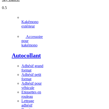
Kakémono
extérieur
Accessoire
pour
kakémono
Autocollant
Adhésif grand
format
Adhésif petit
format
Adhésif pour
véhicule
Etiquettes en
rouleau
Lettrage
adhésif