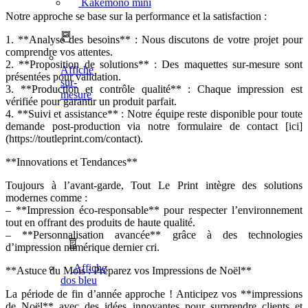
Kakémono mini
Notre approche se base sur la performance et la satisfaction :
1. **Analyse des besoins** : Nous discutons de votre projet pour
comprendre vos attentes.
2. **Proposition de solutions** : Des maquettes sur-mesure sont
Affiche
présentées pour validation.
sur-
3. **Production et contrôle qualité** : Chaque impression est
mesure
vérifiée pour garantir un produit parfait.
4. **Suivi et assistance** : Notre équipe reste disponible pour toute
demande post-production via notre formulaire de contact [ici]
(https://toutleprint.com/contact).
**Innovations et Tendances**
Toujours à l’avant-garde, Tout Le Print intègre des solutions
modernes comme :
– **Impression éco-responsable** pour respecter l’environnement
tout en offrant des produits de haute qualité.
– **Personnalisation avancée** grâce à des technologies
d’impression numérique dernier cri.
Affiche
**Astuce du Mois : Préparez vos Impressions de Noël**
dos bleu
La période de fin d’année approche ! Anticipez vos **impressions
de Noël** avec des idées innovantes pour surprendre clients et