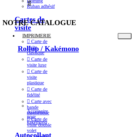
Doming
Ruban adhésif
Cartes de
NOTRE CATALOGUE
visite
IMPRIMERIE
Carte de
visite
Rollup / Kakémono
classique
Carte de
visite luxe
Carte de
visite
plastique
Carte de
fidélité
Carte avec
bande
Accessoire
magnétique
pour
Carte de
kakémono
visite double
volet
Autocollant
Carte de