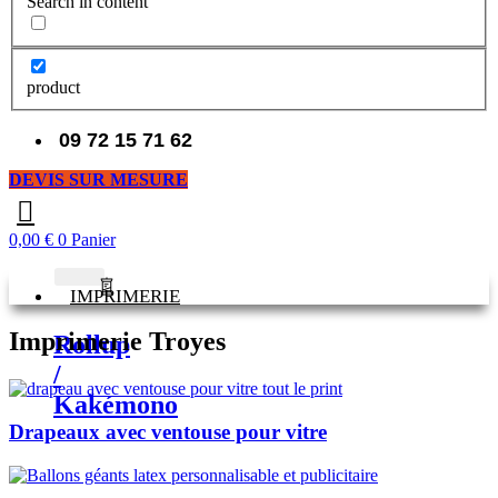
Search in content
product
09 72 15 71 62
DEVIS SUR MESURE
0,00
€
0
Panier
IMPRIMERIE
Imprimerie Troyes
Rollup
/
Kakémono
Drapeaux avec ventouse pour vitre