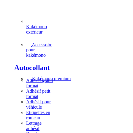
Kakémono
extérieur
Accessoire
pour
kakémono
Autocollant
Kakémono premium
Adhésif grand
format
Adhésif petit
format
Adhésif pour
véhicule
Etiquettes en
rouleau
Lettrage
adhésif