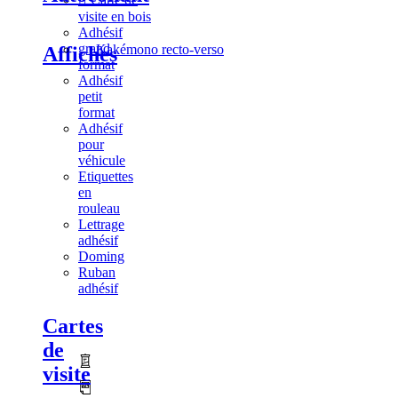
visite en bois
Adhésif
grand
Kakémono recto-verso
Affiches
format
Adhésif
petit
format
Adhésif
pour
véhicule
Etiquettes
en
rouleau
Lettrage
adhésif
Doming
Ruban
adhésif
Cartes
de
visite