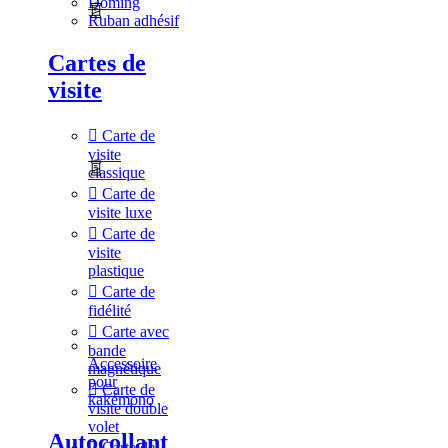
Doming
Ruban adhésif
Cartes de
visite
Carte de
visite
classique
Carte de
visite luxe
Carte de
visite
plastique
Carte de
fidélité
Carte avec
bande
Accessoire
magnétique
pour
Carte de
kakémono
visite double
volet
Autocollant
Carte de