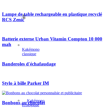
Lampe de table rechargeable en plastique recyclé
RCS Zenic
Batterie externe Urban Vitamin Compton 10 000
mah
Kakémono
classique
Banderoles d'échafaudage
Stylo à bille Parker IM
Kakémono
Bonbons au chocolat
écologique