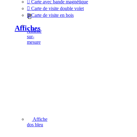
Carte avec bande magnétique
Carte de visite double volet
Carte de visite en bois
Affiches
Affiche
sur-
mesure
Affiche
dos bleu