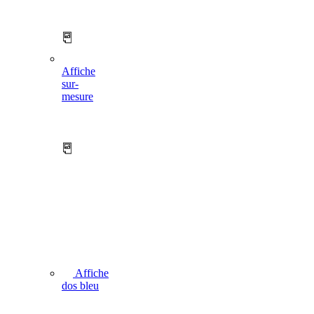
Affiche
sur-
mesure
Affiche
dos bleu