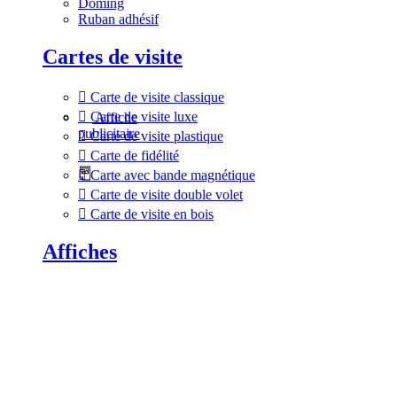
Doming
Ruban adhésif
Cartes de visite
Carte de visite classique
Carte de visite luxe
Affiche
publicitaire
Carte de visite plastique
Carte de fidélité
Carte avec bande magnétique
Carte de visite double volet
Carte de visite en bois
Affiches