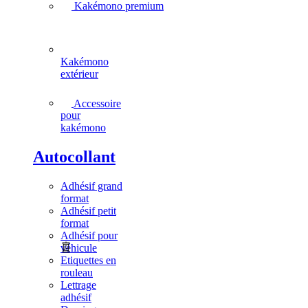
Kakémono premium
Kakémono
extérieur
Accessoire
pour
kakémono
Autocollant
Adhésif grand
format
Adhésif petit
format
Adhésif pour
véhicule
Etiquettes en
rouleau
Lettrage
adhésif