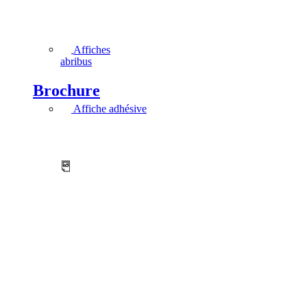
Affiches
abribus
Brochure
Affiche adhésive