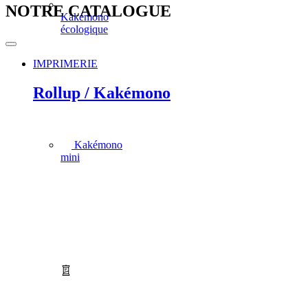
NOTRE CATALOGUE
Kakémono
écologique
IMPRIMERIE
Rollup / Kakémono
Kakémono
mini