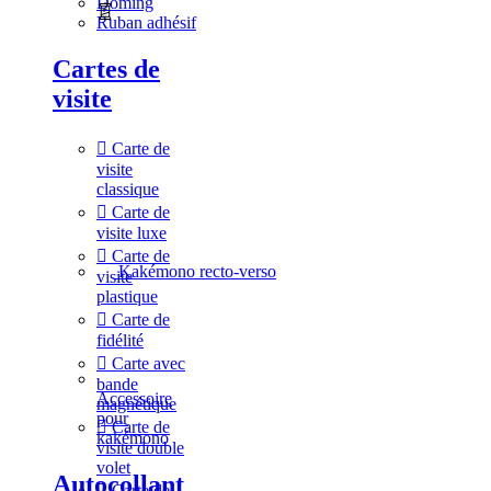
Doming
Ruban adhésif
Cartes de
visite
Carte de
visite
classique
Carte de
visite luxe
Carte de
Kakémono recto-verso
visite
plastique
Carte de
fidélité
Carte avec
bande
Accessoire
magnétique
pour
Carte de
kakémono
visite double
volet
Autocollant
Carte de