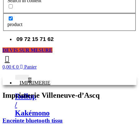
Search in content
product
09 72 15 71 62
DEVIS SUR MESURE
0,00
€
0
Panier
IMPRIMERIE
Imprimerie Villeneuve-d’Ascq
Rollup
/
Kakémono
Enceinte bluetooth tissu