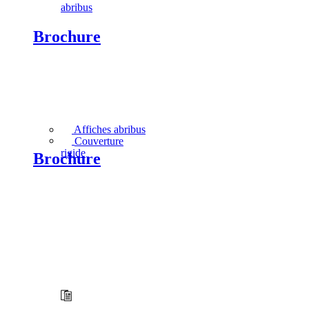
abribus
Brochure
Affiches abribus
Couverture
rigide
Brochure