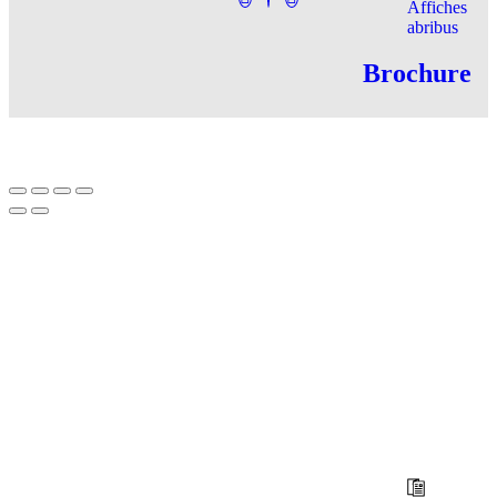
Affiches
abribus
Brochure
Créé par
Icone Internet