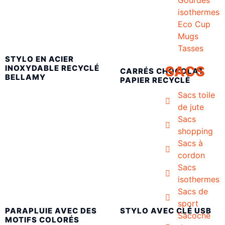
isothermes
Eco Cup
Mugs
Tasses
STYLO EN ACIER
SACS
INOXYDABLE RECYCLÉ
CARRÉS CHOCOLAT
BELLAMY
PAPIER RECYCLÉ
Sacs toile
de jute
Sacs
shopping
Sacs à
cordon
Sacs
isothermes
Sacs de
sport
PARAPLUIE AVEC DES
STYLO AVEC CLÉ USB
Sacoche
MOTIFS COLORÉS