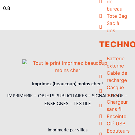
de
bureau
Tote Bag
Sac à
dos
TECHNO
Batterie
externe
Cable de
recharge
Imprimez (beaucoup) moins cher !
Casque
sans fil
IMPRIMERIE – OBJETS PUBLICITAIRES – SIGNALETIQUE –
Chargeur
ENSEIGNES – TEXTILE
sans fil
Enceinte
Clé USB
Ecouteurs
Imprimerie par villes