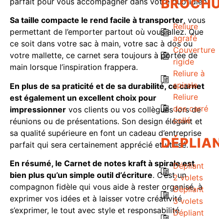
BROCH
parfait pour vous accompagner dans votre quotidien.
Sa taille compacte le rend facile à transporter
, vous
Reliure
permettant de l’emporter partout où vous allez. Que
agrafé
ce soit dans votre sac à main, votre sac à dos ou
Couverture
votre mallette, ce carnet sera toujours à portée de
rigide
main lorsque l’inspiration frappera.
Reliure à
spirale
En plus de sa praticité et de sa durabilité, ce carnet
Reliure
est également un excellent choix pour
dos carré
impressionner
vos clients ou vos collègues lors de
collé
réunions ou de présentations. Son design élégant et
sa qualité supérieure en font un cadeau d’entreprise
DÉPLIA
parfait qui sera certainement apprécié et utilisé.
En résumé, le Carnet de notes kraft à spirale est
Dépliant
bien plus qu’un simple outil d’écriture
. C’est un
2 volets
compagnon fidèle qui vous aide à rester organisé, à
Dépliant
exprimer vos idées et à laisser votre créativité
3 volets
s’exprimer, le tout avec style et responsabilité
Dépliant