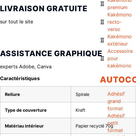
LIVRAISON GRATUITE
premium
Kakémono
sur tout le site
recto-
verso
Kakémono
extérieur
Accessoire
ASSISTANCE GRAPHIQUE
pour
kakémono
experts Adobe, Canva
AUTOC
Caractéristiques
Adhésif
Reliure
Spirale
grand
format
Type de couverture
Kraft
Adhésif
petit
Matériau intérieur
Papier recyclé 70g
format