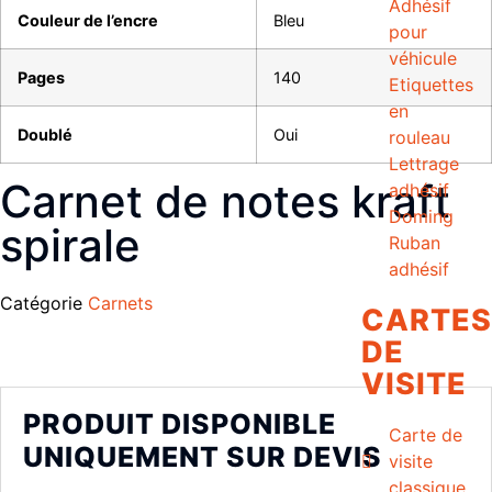
Adhésif
Couleur de l’encre
Bleu
pour
véhicule
Pages
140
Etiquettes
en
Doublé
Oui
rouleau
Lettrage
Carnet de notes kraft
adhésif
Doming
spirale
Ruban
adhésif
Catégorie
Carnets
CARTES
DE
VISITE
PRODUIT DISPONIBLE
Carte de
UNIQUEMENT SUR DEVIS
visite
classique