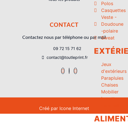
Polos
Casquettes
Veste -
Doudoune
CONTACT
-polaire
Sweat
Contactez nous par téléphone ou par mail
09 72 15 71 62
EXTÉRI
contact@toutleprint.fr
Jeux
d'extérieurs
Parapluies
Chaises
Mobilier
Lunettes
de soleil
Créé par
Icone Internet
ALIMEN