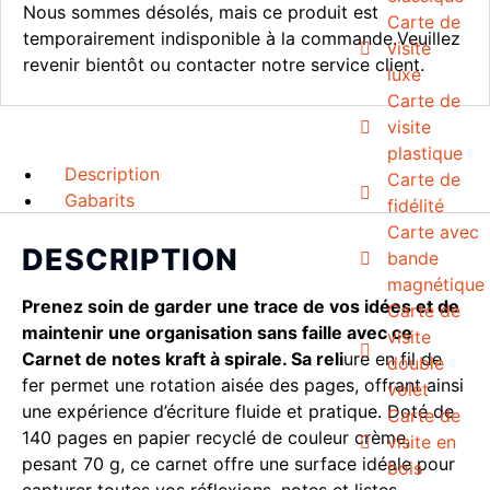
Nous sommes désolés, mais ce produit est
Carte de
temporairement indisponible à la commande.Veuillez
visite
revenir bientôt ou contacter notre service client.
luxe
Carte de
visite
plastique
Description
Carte de
Gabarits
fidélité
Carte avec
DESCRIPTION
bande
magnétique
Prenez soin de garder une trace de vos idées et de
Carte de
maintenir une organisation sans faille avec ce
visite
Carnet de notes kraft à spirale. Sa reli
ure en fil de
double
fer permet une rotation aisée des pages, offrant ainsi
volet
une expérience d’écriture fluide et pratique. Doté de
Carte de
140 pages en papier recyclé de couleur crème,
visite en
pesant 70 g, ce carnet offre une surface idéale pour
bois
capturer toutes vos réflexions, notes et listes.