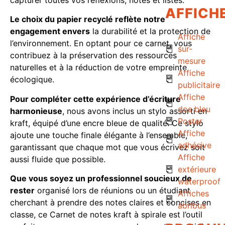
AFFICH
Le choix du papier recyclé reflète notre
engagement envers
la durabilité et la protection de
Affiche
l’environnement. En optant pour ce carnet, vous
sur-
contribuez à la préservation des ressources
mesure
naturelles et à la réduction de votre empreinte
Affiche
écologique.
publicitaire
Affiche
Pour compléter cette expérience d’écriture
dos bleu
harmonieuse
, nous avons inclus un stylo assorti en
Poster
kraft, équipé d’une encre bleue de qualité. Ce stylo
Affiche
ajoute une touche finale élégante à l’ensemble,
adhésive
garantissant que chaque mot que vous écrivez soit
Affiche
aussi fluide que possible.
extérieure
Que vous soyez un professionnel soucieux de
waterproof
rester
organisé lors de réunions ou un étudiant
Affiches
cherchant à prendre des notes claires et concises en
abribus
classe, ce Carnet de notes kraft à spirale est l’outil