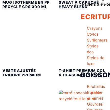
MUG ISOTHERME EN PP
SWEAT À CAPUCHE
Papiers à en-t
RECYCLÉ GRS 300 ML
HEAVY BLEND
ECRITU
Crayons
Stylos
Surligneurs
Stylos
éco
Stylos de
luxe
VESTE AJUSTÉE
T-SHIRT PREMIUM COL
BOISSO
TRICORP PREMIUM
V CLASSIQUE SOL'S
Bouteilles
Carafes
et verres
Gourdes
Gourdes