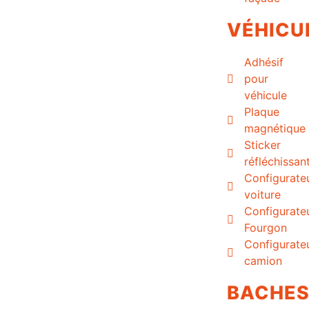
VÉHICU
Adhésif
pour
véhicule
Plaque
magnétique
Sticker
réfléchissan
Configurate
voiture
Configurate
Fourgon
Configurate
camion
BACHE