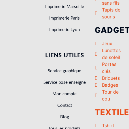
sans fils
Imprimerie Marseille
Tapis de
souris
Imprimerie Paris
GADGE
Imprimerie Lyon
Jeux
Lunettes
LIENS UTILES
de soleil
Portes
clés
Service graphique
Briquets
Service pose enseigne
Badges
Tour de
Mon compte
cou
Contact
TEXTIL
Blog
Tshirt
Tous les produits