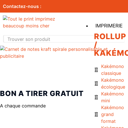
Contactez-nous :
IMPRIMERIE
ROLLUP
/
KAKÉM
Kakémono
classique
Kakémono
écologique
BON A TIRER GRATUIT
Kakémono
mini
A chaque commande
Kakémono
grand
format
Kakémono