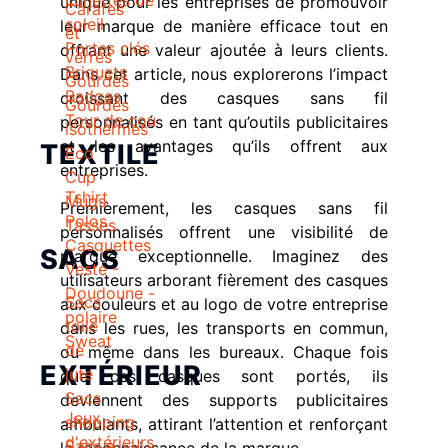
Lunettes de
unique pour les entreprises de promouvoir
Carafes
soleil
leur marque de manière efficace tout en
et
Portes clés
offrant une valeur ajoutée à leurs clients.
verres
Briquets
Dans cet article, nous explorerons l’impact
Gourdes
Badges
croissant des casques sans fil
Gourdes
Tour de cou
personnalisés en tant qu’outils publicitaires
isothermes
et les avantages qu’ils offrent aux
TEXTILE
Eco
entreprises.
Cup
Tshirt
Mugs
Premièrement, les casques sans fil
Polos
Tasses
personnalisés offrent une visibilité de
Casquettes
SACS
marque exceptionnelle. Imaginez des
Veste -
utilisateurs arborant fièrement des casques
Doudoune -
Sacs
aux couleurs et au logo de votre entreprise
polaire
toile
dans les rues, les transports en commun,
Sweat
de
ou même dans les bureaux. Chaque fois
EXTÉRIEUR
jute
que ces casques sont portés, ils
Sacs
deviennent des supports publicitaires
Jeux
shopping
ambulants, attirant l’attention et renforçant
d'extérieurs
Sacs à