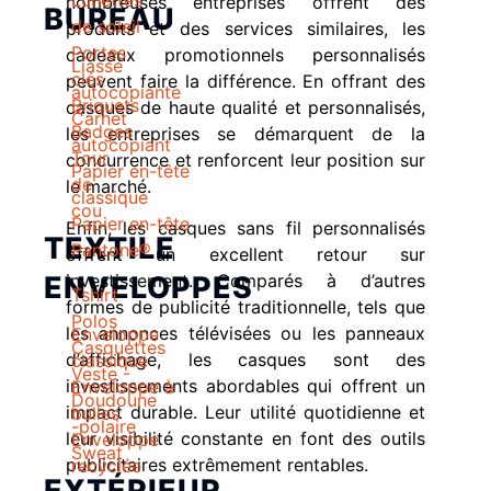
Lunettes
nombreuses entreprises offrent des
BUREAU
de soleil
produits et des services similaires, les
Portes
cadeaux promotionnels personnalisés
Liasse
clés
peuvent faire la différence. En offrant des
autocopiante
Briquets
casques de haute qualité et personnalisés,
Carnet
Badges
les entreprises se démarquent de la
autocopiant
Tour
concurrence et renforcent leur position sur
Papier en-tête
de
le marché.
classique
cou
Papier en-tête
Enfin, les casques sans fil personnalisés
TEXTILE
Pantone®
offrent un excellent retour sur
ENVELOPPES
investissement. Comparés à d’autres
Tshirt
formes de publicité traditionnelle, tels que
Polos
les annonces télévisées ou les panneaux
Enveloppe
Casquettes
d’affichage, les casques sont des
classique
Veste -
investissements abordables qui offrent un
Enveloppe à
Doudoune
impact durable. Leur utilité quotidienne et
bulles
-polaire
leur visibilité constante en font des outils
Enveloppe
Sweat
publicitaires extrêmement rentables.
recyclée
EXTÉRIEUR