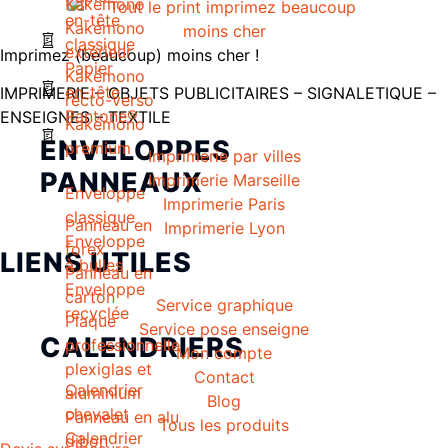
Kakémono
en-tête
Kakémono
classique
extérieur
Imprimez (beaucoup) moins cher !
Papier
Kakémono
en-tête
IMPRIMERIE – OBJETS PUBLICITAIRES – SIGNALETIQUE –
recto-verso
Pantone®
ENSEIGNES – TEXTILE
Kakémono
ENVELOPPES
premium
Imprimerie par villes
PANNEAUX
Imprimerie Marseille
Enveloppe
Imprimerie Paris
classique
Panneau en
Imprimerie Lyon
Enveloppe
forex
LIENS UTILES
à bulles
Panneau en
Enveloppe
carton
Service graphique
recyclée
Plaque
Service pose enseigne
CALENDRIERS
professionnelle
Mon compte
plexiglas et
Contact
Calendrier
aluminium
Blog
chevalet
Panneau en alu
Tous les produits
Calendrier
dibon