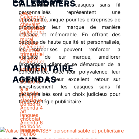
CALENDRIERS
En conclusion, les casques sans fil
personnalisés représentent une
Jeux
Calendrier
opportunité unique pour les entreprises de
d'extérieurs
chevalet
promouvoir leur marque de manière
Parapluies
Calendrier
efficace et mémorable. En offrant des
Chaises
mural
casques de haute qualité et personnalisés,
Mobilier
Calendrier
les entreprises peuvent renforcer la
Lunettes
trimestriel
visibilité de leur marque, améliorer
de soleil
Calendrier
l’expérience client et se démarquer de la
ALIMENTAIRE
sous-mains
concurrence. Avec leur polyvalence, leur
AGENDAS
durabilité et leur excellent retour sur
Bonbons
investissement, les casques sans fil
à la
Agenda
personnalisés sont un choix judicieux pour
menthe
classique
toute stratégie publicitaire.
Bonbons
Agenda 4
au
langues
chocolat
Agenda 6
Bonbons
langues
Haribo