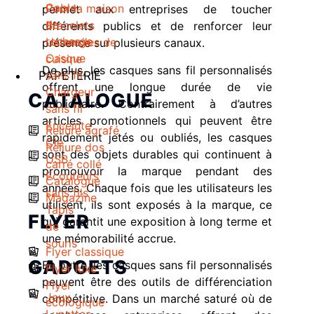
Cable
Pour la maison
permet aux entreprises de toucher
de
Bracelets
différents publics et de renforcer leur
recharge
Ustensiles de
présence sur plusieurs canaux.
Casque
cuisine
De plus, les casques sans fil personnalisés
sans fil
PAPETERIE
offrent une longue durée de vie
Chargeur
CATALOGUE
publicitaire. Contrairement à d’autres
sans fil
articles promotionnels qui peuvent être
Enceinte
Reliure agrafé
rapidement jetés ou oubliés, les casques
Clé
Reliure dos
sont des objets durables qui continuent à
USB
carré collé
promouvoir la marque pendant des
Ecouteurs
Catalogue
années. Chaque fois que les utilisateurs les
sans fils
Magazine
utilisent, ils sont exposés à la marque, ce
Tapis
FLYER
qui garantit une exposition à long terme et
de
une mémorabilité accrue.
souris
Flyer classique
GADGETS
En outre, les casques sans fil personnalisés
Flyer luxe
peuvent être des outils de différenciation
Flyer
Jeux
compétitive. Dans un marché saturé où de
écologique