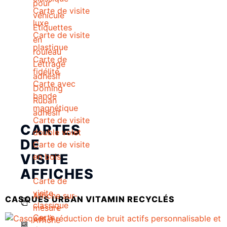
pour
Carte de visite
véhicule
luxe
Etiquettes
Carte de visite
en
plastique
rouleau
Carte de
Lettrage
fidélité
adhésif
Carte avec
Doming
bande
Ruban
magnétique
adhésif
Carte de visite
CARTES
double volet
DE
Carte de visite
VISITE
en bois
AFFICHES
Carte de
visite
Affiche sur-
CASQUES URBAN VITAMIN RECYCLÉS
classique
mesure
Carte
Affiche