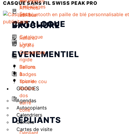
waterproof
CASQUE SANS FIL SWISS PEAK PRO
Emballages
Affiches
Sacs
abribus
CATALOGUE
BROCHURE
Catalogue
Reliure
Livre
agrafé
EVENEMENTIEL
Couverture
rigide
Reliure
Ballons
à
Badges
spirale
Tour de cou
Reliure
GOODIES
dos
Agendas
carré
Autocopiants
collé
Calendriers
DÉPLIANTS
Carnets
Cartes de visite
Dépliant