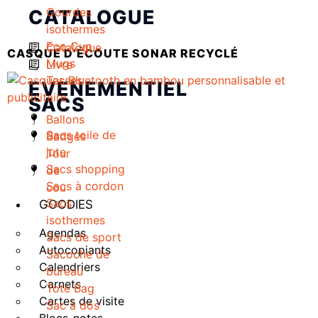
Gourdes
CATALOGUE
isothermes
Eco Cup
Catalogue
CASQUE D’ÉCOUTE SONAR RECYCLÉ
Mugs
Livre
Tasses
EVENEMENTIEL
SACS
Ballons
Sacs toile de
Badges
jute
Tour
Sacs shopping
de
Sacs à cordon
cou
Sacs
GOODIES
isothermes
Agendas
Sacs de sport
Autocopiants
Sacoche de
Calendriers
bureau
Carnets
Tote Bag
Cartes de visite
Sac à dos