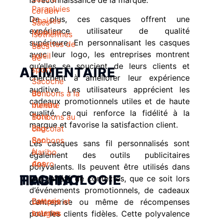
la reconnaissance de la marque.
Parapluies
cordon
De plus, ces casques offrent une
Chaises
Sacs
expérience utilisateur de qualité
Mobilier
isothermes
supérieure. En personnalisant les casques
Lunettes de
Sacs
avec leur logo, les entreprises montrent
soleil
de
qu’elles se soucient de leurs clients et
ALIMENTAIRE
sport
cherchent à améliorer leur expérience
Sacoche
auditive. Les utilisateurs apprécient les
de
Bonbons à la
cadeaux promotionnels utiles et de haute
bureau
menthe
qualité, ce qui renforce la fidélité à la
Tote
Bonbons au
marque et favorise la satisfaction client.
Bag
chocolat
Sac
Bonbons
Les casques sans fil personnalisés sont
à
Haribo
également des outils publicitaires
dos
Apero
polyvalents. Ils peuvent être utilisés dans
TECHNOLOGIE
HABITAT
une variété de contextes, que ce soit lors
d’événements promotionnels, de cadeaux
Batterie
Lampes et
d’entreprise ou même de récompenses
externe
bougies
pour les clients fidèles. Cette polyvalence