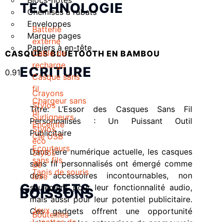
Blocs-notes
TECHNOLOGIE
Chemises à rabats
Enveloppes
Batterie
Marque pages
externe
Papiers à en-tête
Cable de
CASQUES BLUETOOTH EN BAMBOU
recharge
ECRITURE
Casque sans
fil
Crayons
Chargeur sans
Stylos
Titre: L’Essor des Casques Sans Fil
fil
Surligneurs
Personnalisés : Un Puissant Outil
Enceinte
Stylos
Publicitaire
Clé USB
éco
Ecouteurs
Dans l’ère numérique actuelle, les casques
Stylos
sans fils
sans fil personnalisés ont émergé comme
de
Tapis de souris
des accessoires incontournables, non
luxe
GADGETS
seulement pour leur fonctionnalité audio,
BOISSONS
mais aussi pour leur potentiel publicitaire.
Jeux
Ces gadgets offrent une opportunité
Bouteilles