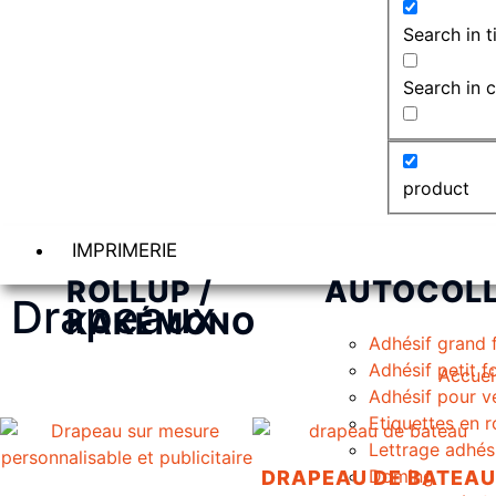
Search in ti
Search in 
product
IMPRIMERIE
ROLLUP /
AUTOCOL
Drapeaux
KAKÉMONO
Adhésif grand 
Adhésif petit 
Accuei
Adhésif pour v
Etiquettes en 
Lettrage adhés
Doming
DRAPEAU DE BATEAU