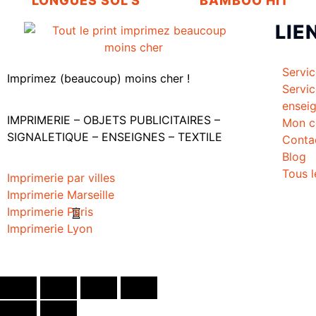
LONGUES SOL’S
BAMBOO HIT
LIE
Servi
Imprimez (beaucoup) moins cher !
Servi
ensei
IMPRIMERIE – OBJETS PUBLICITAIRES –
Mon c
SIGNALETIQUE – ENSEIGNES – TEXTILE
Conta
Blog
Tous l
Imprimerie par villes
Imprimerie Marseille
Imprimerie Paris
Imprimerie Lyon
Créé par
Icone Internet