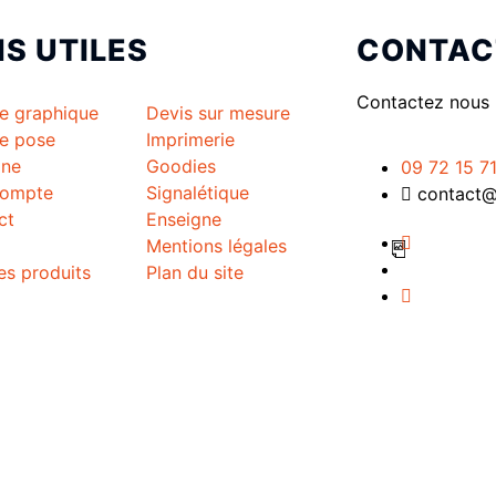
NS UTILES
CONTAC
Contactez nous 
ce graphique
Devis sur mesure
ce pose
Imprimerie
gne
Goodies
09 72 15 7
ompte
Signalétique
contact@t
ct
Enseigne
Mentions légales
es produits
Plan du site