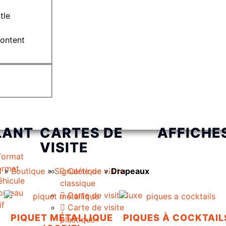
tle
content
LANT
CARTES DE
AFFICHE
VISITE
format
format
l
»
Boutique
»
Signalétique
Carte de visite
»
Drapeaux
éhicule
classique
rouleau
Carte de visite luxe
if
Carte de visite
PIQUET MÉTALLIQUE
PIQUES À COCKTAIL
plastique