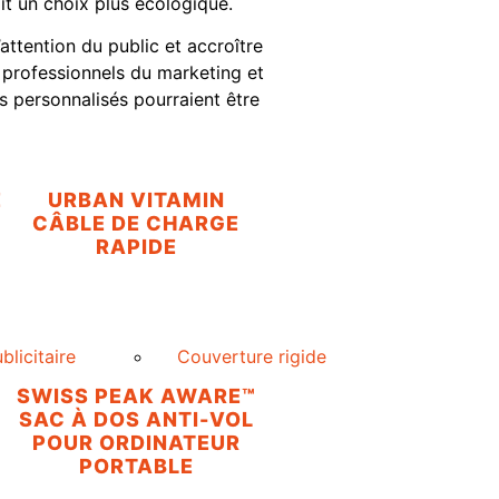
it un choix plus écologique.
attention du public et accroître
es professionnels du marketing et
s personnalisés pourraient être
E
URBAN VITAMIN
CÂBLE DE CHARGE
RAPIDE
blicitaire
Couverture rigide
SWISS PEAK AWARE™
SAC À DOS ANTI-VOL
X
POUR ORDINATEUR
PORTABLE