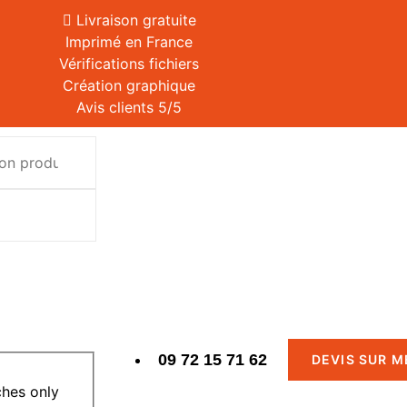
Livraison gratuite
Imprimé en France
Vérifications fichiers
Création graphique
Avis clients 5/5
09 72 15 71 62
DEVIS SUR 
hes only