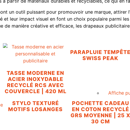
 à partir de matériaux durables et recyclables, ce qui en fa
ont un outil puissant pour promouvoir une marque, attirer l’
lité et leur impact visuel en font un choix populaire parmi l
 de manière créative et efficace, les drapeaux publicitaire
0
PARAPLUIE TEMPÊT
SWISS PEAK
TASSE MODERNE EN
ACIER INOXYDABLE
RECYCLÉ RCS AVEC
COUVERCLE | 420 ML
Affiche pu
STYLO TEXTURÉ
POCHETTE CADEAU
MOTIFS LOSANGES
EN COTON RECYCLÉ
GRS MOYENNE | 25 
30 CM