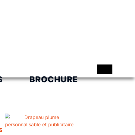
S
BROCHURE
S