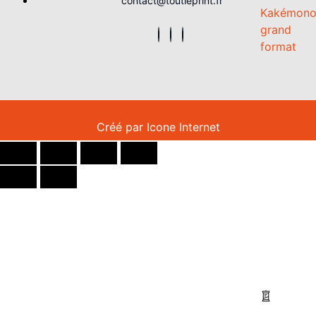
contact@toutleprint.fr
Kakémon
grand
format
Créé par
Icone Internet