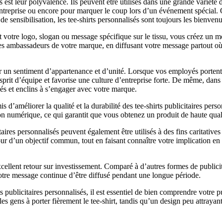
 est leur polyvalence. Ils peuvent être utilisés dans une grande variété d
reprise ou encore pour marquer le coup lors d’un événement spécial. Qu
 sensibilisation, les tee-shirts personnalisés sont toujours les bienvenu
nt votre logo, slogan ou message spécifique sur le tissu, vous créez un 
s ambassadeurs de votre marque, en diffusant votre message partout où i
er un sentiment d’appartenance et d’unité. Lorsque vos employés portent 
sprit d’équipe et favorise une culture d’entreprise forte. De même, dans
qués et enclins à s’engager avec votre marque.
améliorer la qualité et la durabilité des tee-shirts publicitaires pers
sion numérique, ce qui garantit que vous obtenez un produit de haute qual
taires personnalisés peuvent également être utilisés à des fins caritatives 
our d’un objectif commun, tout en faisant connaître votre implication en
xcellent retour sur investissement. Comparé à d’autres formes de publicit
otre message continue d’être diffusé pendant une longue période.
publicitaires personnalisés, il est essentiel de bien comprendre votre p
e les gens à porter fièrement le tee-shirt, tandis qu’un design peu attraya