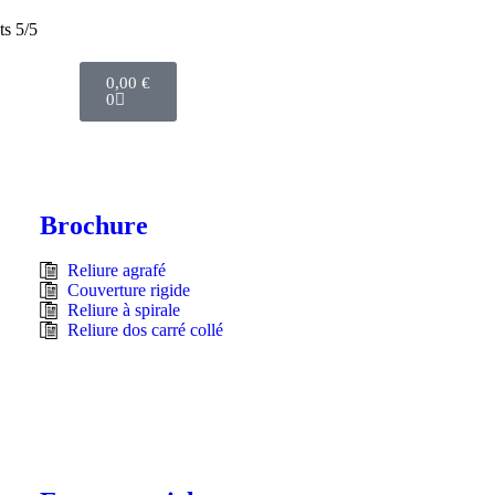
ts 5/5
0,00
€
0
Brochure
Reliure agrafé
Couverture rigide
Reliure à spirale
Reliure dos carré collé