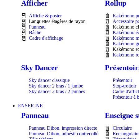
Afficher
Rollup
Affiche & poster
Kakémono p
Languettes étagères de rayon
Accessoire 
Panneau
Kakémono cl
Bâche
Kakémono éc
Cadre d'affichage
Kakémono m
Kakémono gr
Kakémono ex
Kakémono re
Sky Dancer
Présentoir
Sky dancer classique
Présentoir
Sky dancer 2 bras / 1 jambe
Stop-trottoir
Sky dancer 2 bras / 2 jambes
Cadre d'affic
Présentoir à 
ENSEIGNE
Panneau
Enseigne 
Panneau Dibon, impression directe
Circulaire
Panneau Dibon, adhésif contrecollé
Rectangulair