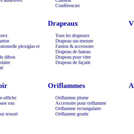
s adhésives
Classeur
Conférencier
Drapeaux
V
orex
Tous les drapeaux
arton
Drapeau sur-mesure
sionnelle plexiglas et
Fanion & accessoire
Drapeau de bateau
lu dibon
Drapeau pour vitre
olaire
Drapeau de façade
té
oir
Oriflammes
A
e-affiche
Oriflamme plume
 base eau
Accessoire pour oriflamme
Oriflamme rectangulaire
sur ressort
Oriflamme goutte