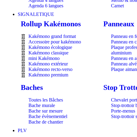
Agenda 4 langues
Mémo & note
Agenda 6 langues
Carnet
SIGNALETIQUE
Rollup Kakémonos
Panneaux
Kakémono grand format
Panneau en f
Accessoire pour kakémono
Panneau en c
Kakémono écologique
Plaque profes
Kakémono classique
aluminium
mini Kakémono
Panneau en a
Kakémono extérieur
Panneau alvé
Kakémono recto-verso
Plaque aiman
Kakémono premium
Baches
Stop Trott
Toutes les Bâches
Chevalet port
Bache murale
Stop-trottoir
Bache sur mesure
Porte-menus
Bache évènementiel
Stop-trottoir 
Bache de chantier
PLV