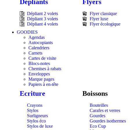
Dépliants
Flyers
Dépliant 2 volets
Flyer classique
Dépliant 3 volets
Flyer luxe
Dépliant 4 volets
Flyer écologique
GOODIES
Agendas
Autocopiants
Calendriers
Carnets
Cartes de visite
Blocs-notes
Chemises à rabats
Enveloppes
Marque pages
Papiers à en-tête
Ecriture
Boissons
Crayons
Bouteilles
Stylos
Carafes et verres
Surligneurs
Gourdes
Stylos éco
Gourdes isothermes
Stylos de luxe
Eco Cup