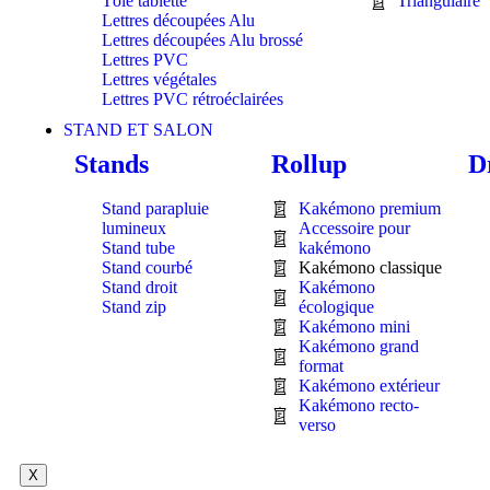
Tôle tablette
Triangulaire
Lettres découpées Alu
Lettres découpées Alu brossé
Lettres PVC
Lettres végétales
Lettres PVC rétroéclairées
STAND ET SALON
Stands
Rollup
D
Stand parapluie
Kakémono premium
lumineux
Accessoire pour
Stand tube
kakémono
Stand courbé
Kakémono classique
Stand droit
Kakémono
Stand zip
écologique
Kakémono mini
Kakémono grand
format
Kakémono extérieur
Kakémono recto-
verso
X