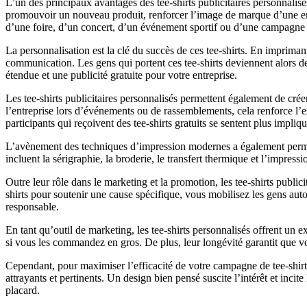
L’un des principaux avantages des tee-shirts publicitaires personnalisés
promouvoir un nouveau produit, renforcer l’image de marque d’une ent
d’une foire, d’un concert, d’un événement sportif ou d’une campagne de
La personnalisation est la clé du succès de ces tee-shirts. En imprima
communication. Les gens qui portent ces tee-shirts deviennent alors de
étendue et une publicité gratuite pour votre entreprise.
Les tee-shirts publicitaires personnalisés permettent également de cré
l’entreprise lors d’événements ou de rassemblements, cela renforce l’e
participants qui reçoivent des tee-shirts gratuits se sentent plus impli
L’avènement des techniques d’impression modernes a également permis d’
incluent la sérigraphie, la broderie, le transfert thermique et l’impres
Outre leur rôle dans le marketing et la promotion, les tee-shirts publici
shirts pour soutenir une cause spécifique, vous mobilisez les gens aut
responsable.
En tant qu’outil de marketing, les tee-shirts personnalisés offrent un e
si vous les commandez en gros. De plus, leur longévité garantit que v
Cependant, pour maximiser l’efficacité de votre campagne de tee-shirts 
attrayants et pertinents. Un design bien pensé suscite l’intérêt et incit
placard.