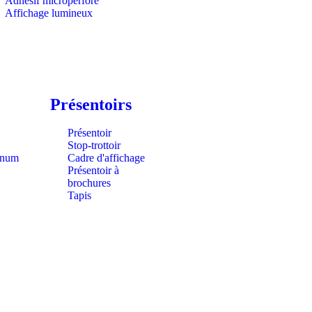
Adhésif microperforé
Affichage lumineux
Présentoirs
Présentoir
Stop-trottoir
rnum
Cadre d'affichage
Présentoir à
brochures
Tapis