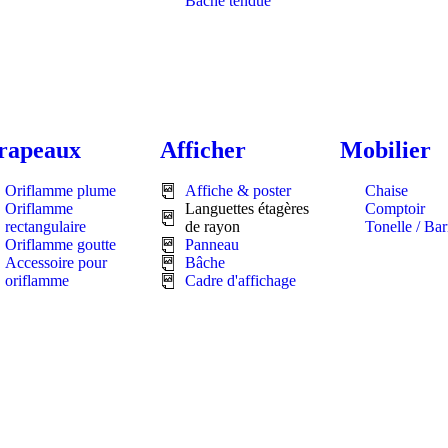
Bâche tendue
rapeaux
Afficher
Mobilier
Oriflamme plume
Affiche & poster
Chaise
Oriflamme
Languettes étagères
Comptoir
rectangulaire
de rayon
Tonelle / Ba
Oriflamme goutte
Panneau
Accessoire pour
Bâche
oriflamme
Cadre d'affichage