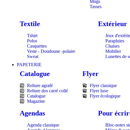
Mugs
Tasses
Textile
Extérieur
Tshirt
Jeux d'extéri
Polos
Parapluies
Casquettes
Chaises
Veste - Doudoune -polaire
Mobilier
Sweat
Lunettes de s
PAPETERIE
Catalogue
Flyer
Reliure agrafé
Flyer classique
Reliure dos carré collé
Flyer luxe
Catalogue
Flyer écologique
Magazine
Agendas
Pour écrir
Agenda classique
Bloc-notes s