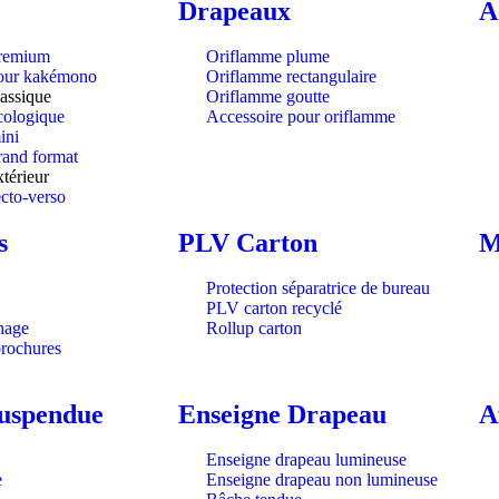
Drapeaux
A
remium
Oriflamme plume
pour kakémono
Oriflamme rectangulaire
assique
Oriflamme goutte
ologique
Accessoire pour oriflamme
ini
and format
térieur
cto-verso
s
PLV Carton
M
Protection séparatrice de bureau
PLV carton recyclé
hage
Rollup carton
brochures
suspendue
Enseigne Drapeau
A
Enseigne drapeau lumineuse
e
Enseigne drapeau non lumineuse