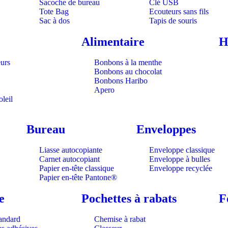
Sacoche de bureau
Clé USB
Tote Bag
Ecouteurs sans fils
Sac à dos
Tapis de souris
Alimentaire
H
eurs
Bonbons à la menthe
Bonbons au chocolat
Bonbons Haribo
Apero
oleil
Bureau
Enveloppes
Liasse autocopiante
Enveloppe classique
Carnet autocopiant
Enveloppe à bulles
Papier en-tête classique
Enveloppe recyclée
Papier en-tête Pantone®
e
Pochettes à rabats
F
tandard
Chemise à rabat