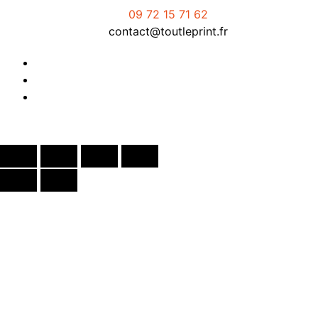
09 72 15 71 62
contact@toutleprint.fr
Créé par
Icone Internet