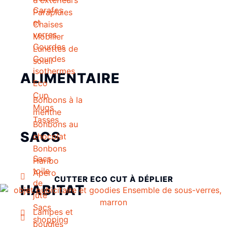
Carafes
Parapluies
et
Chaises
verres
Mobilier
Gourdes
Lunettes de
Gourdes
soleil
isothermes
ALIMENTAIRE
Eco
Cup
Bonbons à la
Mugs
menthe
Tasses
Bonbons au
SACS
chocolat
Bonbons
Sacs
Haribo
toile
Apero
CUTTER ECO CUT À DÉPLIER
de
HABITAT
jute
Sacs
Lampes et
shopping
bougies