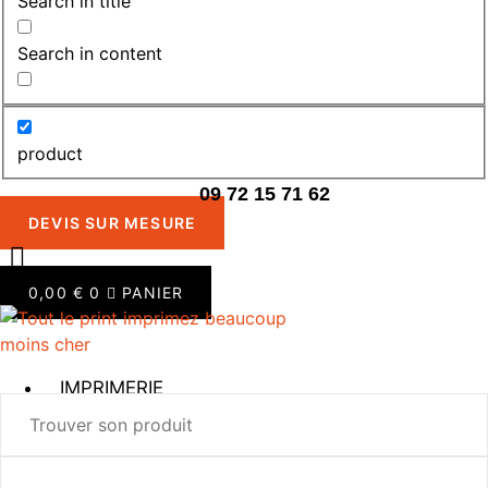
Search in title
Search in content
product
09 72 15 71 62
DEVIS SUR MESURE
0,00
€
0
PANIER
IMPRIMERIE
ROLLUP /
KAKÉMONO