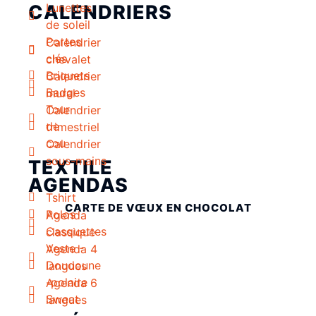
CALENDRIERS
Lunettes
de soleil
Portes
Calendrier
clés
chevalet
Briquets
Calendrier
Badges
mural
Tour
Calendrier
de
trimestriel
cou
Calendrier
sous-mains
TEXTILE
AGENDAS
Tshirt
CARTE DE VŒUX EN CHOCOLAT
Polos
Agenda
Casquettes
classique
Veste -
Agenda 4
Doudoune
langues
-polaire
Agenda 6
Sweat
langues