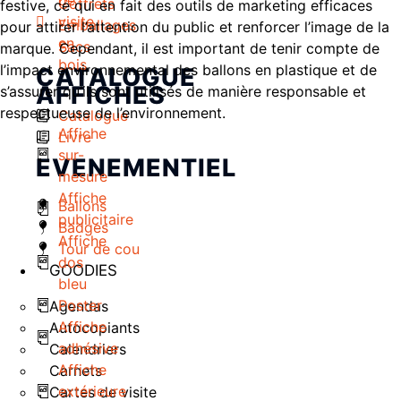
Coffrets
festive, ce qui en fait des outils de marketing efficaces
visite
Emballages
pour attirer l’attention du public et renforcer l’image de la
en
Sacs
marque. Cependant, il est important de tenir compte de
bois
l’impact environnemental des ballons en plastique et de
CATALOGUE
AFFICHES
s’assurer qu’ils sont utilisés de manière responsable et
respectueuse de l’environnement.
Catalogue
Affiche
Livre
sur-
EVENEMENTIEL
mesure
Affiche
Ballons
publicitaire
Badges
Affiche
Tour de cou
dos
GOODIES
bleu
Poster
Agendas
Affiche
Autocopiants
adhésive
Calendriers
Affiche
Carnets
extérieure
Cartes de visite