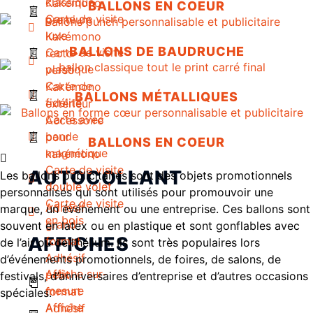
classique
Kakémono
BALLONS EN COEUR
Carte de visite
premium
luxe
Kakémono
BALLONS DE BAUDRUCHE
Carte de visite
recto-
plastique
verso
Carte de
Kakémono
BALLONS MÉTALLIQUES
fidélité
extérieur
Carte avec
Accessoire
bande
pour
BALLONS EN COEUR
magnétique
kakémono
Carte de visite
AUTOCOLLANT
Les ballons publicitaires sont des objets promotionnels
double volet
personnalisés qui sont utilisés pour promouvoir une
Carte de visite
Adhésif
marque, un événement ou une entreprise. Ces ballons sont
en bois
grand
souvent en latex ou en plastique et sont gonflables avec
AFFICHES
format
de l’air ou de l’hélium. Ils sont très populaires lors
Adhésif
d’événements promotionnels, de foires, de salons, de
Affiche sur-
petit
festivals, d’anniversaires d’entreprise et d’autres occasions
mesure
format
spéciales.
Affiche
Adhésif