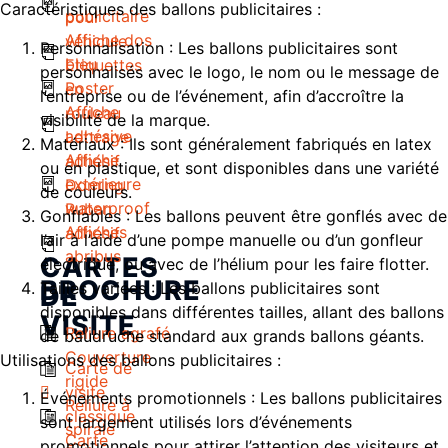
Caractéristiques des ballons publicitaires :
publicitaire
pour
Affiche dos
véhicule
Personnalisation : Les ballons publicitaires sont
bleu
Etiquettes
personnalisés avec le logo, le nom ou le message de
Poster
en
l’entreprise ou de l’événement, afin d’accroître la
Affiche
rouleau
visibilité de la marque.
adhésive
Lettrage
Matériaux : Ils sont généralement fabriqués en latex
Affiche
adhésif
ou en plastique, et sont disponibles dans une variété
extérieure
Doming
de couleurs.
waterproof
Ruban
Gonflables : Les ballons peuvent être gonflés avec de
Affiches
adhésif
l’air à l’aide d’une pompe manuelle ou d’un gonfleur
abribus
CARTES
électrique, ou avec de l’hélium pour les faire flotter.
BROCHURE
Tailles variées : Les ballons publicitaires sont
DE
disponibles dans différentes tailles, allant des ballons
VISITE
Reliure agrafé
de baudruche standard aux grands ballons géants.
Couverture
Utilisations des ballons publicitaires :
Carte de
rigide
visite
Événements promotionnels : Les ballons publicitaires
Reliure à
classique
sont largement utilisés lors d’événements
spirale
Carte
promotionnels pour attirer l’attention des visiteurs et