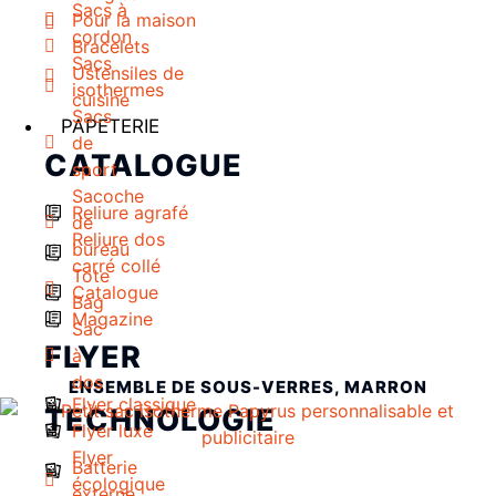
Sacs à
Pour la maison
cordon
Bracelets
Sacs
Ustensiles de
isothermes
cuisine
Sacs
PAPETERIE
de
CATALOGUE
sport
Sacoche
Reliure agrafé
de
Reliure dos
bureau
carré collé
Tote
Catalogue
Bag
Magazine
Sac
FLYER
à
dos
ENSEMBLE DE SOUS-VERRES, MARRON
Flyer classique
TECHNOLOGIE
Flyer luxe
Flyer
Batterie
écologique
externe