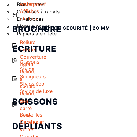
waterproof
Blocs-notes
Affiches
Chemises à rabats
abribus
Enveloppes
Marque pages
BROCHURE
TOUR DE COU SÉCURITÉ | 20 MM
Papiers à en-tête
Reliure
ECRITURE
agrafé
Couverture
Crayons
rigide
Stylos
Reliure
Surligneurs
à
Stylos éco
spirale
Stylos de luxe
Reliure
BOISSONS
dos
carré
Bouteilles
collé
Carafes et
DÉPLIANTS
verres
Gourdes