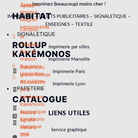
Tampon
Imprimez (beaucoup) moins cher !
Apero
encreur
HABITAT
IMPRIMERIE – OBJETS PUBLICITAIRES – SIGNALETIQUE –
Magnet
ENSEIGNES – TEXTILE
personnalisé
Lampes
SIGNALETIQUE
et
ROLLUP
bougies
Imprimerie par villes
Pour la
KAKÉMONOS
maison
Imprimerie Marseille
Bracelets
Kakémono
Imprimerie Paris
Ustensiles
grand format
de cuisine
Accessoire
Imprimerie Lyon
PAPETERIE
pour
kakémono
CATALOGUE
Kakémono
écologique
Reliure
LIENS UTILES
Kakémono
agrafé
classique
Reliure
Service graphique
mini
dos