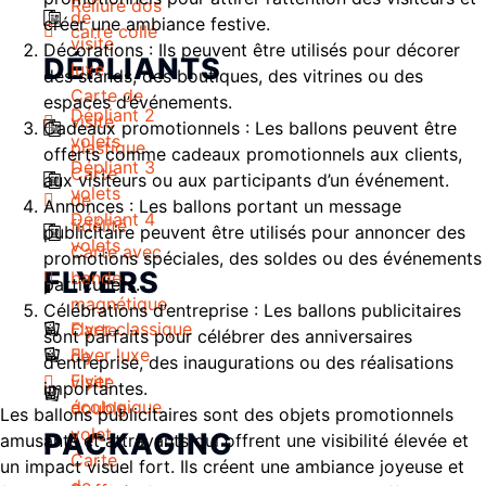
Reliure dos
de
créer une ambiance festive.
carré collé
visite
Décorations : Ils peuvent être utilisés pour décorer
DÉPLIANTS
luxe
des stands, des boutiques, des vitrines ou des
Carte de
espaces d’événements.
Dépliant 2
visite
Cadeaux promotionnels : Les ballons peuvent être
volets
plastique
offerts comme cadeaux promotionnels aux clients,
Dépliant 3
Carte
aux visiteurs ou aux participants d’un événement.
volets
de
Annonces : Les ballons portant un message
Dépliant 4
fidélité
publicitaire peuvent être utilisés pour annoncer des
volets
Carte avec
promotions spéciales, des soldes ou des événements
FLYERS
bande
particuliers.
magnétique
Célébrations d’entreprise : Les ballons publicitaires
Flyer classique
Carte
sont parfaits pour célébrer des anniversaires
Flyer luxe
de
d’entreprise, des inaugurations ou des réalisations
Flyer
visite
importantes.
écologique
double
Les ballons publicitaires sont des objets promotionnels
volet
PACKAGING
amusants et attrayants qui offrent une visibilité élevée et
Carte
un impact visuel fort. Ils créent une ambiance joyeuse et
de