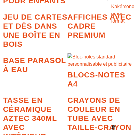
POUR ENFANTS
Kakémono
grand
JEU DE CARTES
AFFICHES AVEC
format
ET DÉS DANS
CADRE
UNE BOÎTE EN
PREMIUM
BOIS
BASE PARASOL
À EAU
BLOCS-NOTES
A4
TASSE EN
CRAYONS DE
CÉRAMIQUE
COULEUR EN
AZTEC 340ML
TUBE AVEC
AVEC
TAILLE-CRAYON