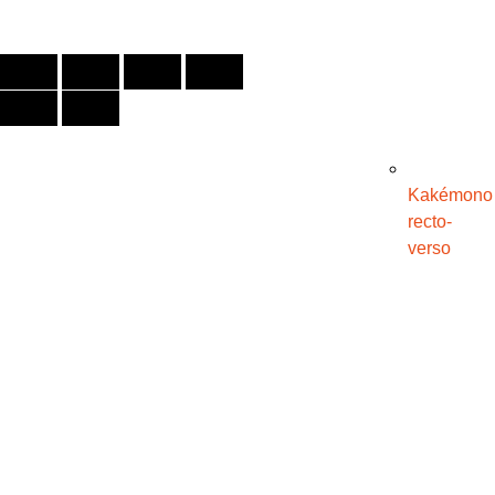
Créé par
Icone Internet
Kakémono
recto-
verso