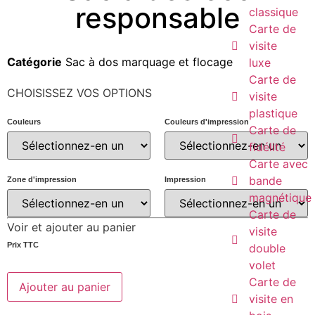
responsable
classique
Carte de
visite
Catégorie
Sac à dos marquage et flocage
luxe
Carte de
CHOISISSEZ VOS OPTIONS
visite
plastique
Couleurs
Couleurs d'impression
Carte de
fidélité
Carte avec
bande
Zone d'impression
Impression
magnétique
Carte de
Voir et ajouter au panier
visite
Prix ​​TTC
double
volet
Carte de
Ajouter au panier
visite en