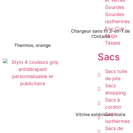
Gourdes
Gourdes
isothermes
Eco Cup
Chargeur sans fil 3-en-1 de
Mugs
l'Ontario
Tasses
Thermos, orange
Sacs
Sacs toile
de jute
Sacs
shopping
Sacs à
cordon
Sacs
Vitrine extérieure noire
isothermes
Sacs de