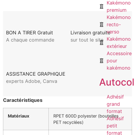
Kakémono
premium
Kakémono
recto-
verso
BON A TIRER Gratuit
Livraison gratuite
Kakémono
A chaque commande
sur tout le site
extérieur
Accessoire
pour
kakémono
ASSISTANCE GRAPHIQUE
Autocol
experts Adobe, Canva
Adhésif
Caractéristiques
grand
format
Matériaux
RPET 600D polyester (bouteilles
Adhésif
PET recyclées)
petit
format