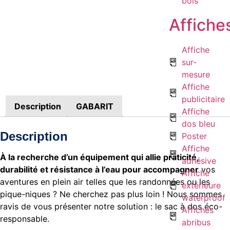
bois
Affiche
Affiche
sur-
mesure
Affiche
publicitaire
Description
GABARIT
Affiche
dos bleu
Description
Poster
Affiche
À la recherche d’un équipement qui allie praticité,
adhésive
durabilité et résistance à l’eau pour accompagner
vos
Affiche
aventures en plein air telles que les randonnées ou les
extérieure
pique-niques ? Ne cherchez pas plus loin ! Nous sommes
waterproof
ravis de vous présenter notre solution : le sac à dos éco-
Affiches
responsable.
abribus