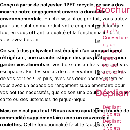
Conçu à partir de polyester RPET recyclé, ce sac à dos
Brochu
incarne notre engagement envers la durabilité
environnementale
. En choisissant ce produit, vous optez
Reliure
pour une solution qui réduit votre empreinte écologique
agrafé
tout en vous offrant la qualité et la fonctionnalité dont
Couverture
vous avez besoin.
rigide
Ce sac à dos polyvalent est équipé d’un compartiment
Reliure à
réfrigérant, une caractéristique des plus pratiques pour
spirale
garder vos aliments e
t vos boissons au frais pendant vos
Reliure
escapades. Fini les soucis de conservation des repas lors
dos carré
de vos sorties ! De plus, avec ses deux poches latérales,
collé
vous avez un espace de rangement supplémentaire pour
Déplian
vos petites nécessités, que ce soit une bouteille d’eau, une
carte ou des ustensiles de pique-nique.
Dépliant
Mais ce n’est pas tout ! Nous avons ajouté une touche de
2 volets
commodité supplémentaire avec un couvercle à
Dépliant
roulettes.
Cette fonctionnalité facilite l’accès à vos
3 volets