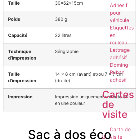
Taille
30x62x15cm
Adhésif
pour
Poids
380 g
véhicule
Etiquettes
en
Capacité
22 litres
rouleau
Lettrage
Technique
Sérigraphie
adhésif
d’impression
Doming
Ruban
Taille
14 x 8 cm (avant) et/ou 7 x 7 cm
adhésif
d’impression
(droite)
Cartes
Impression
Impression uniquement en recto et
de
en une couleur
visite
Carte de
Sac à dos éco
visite