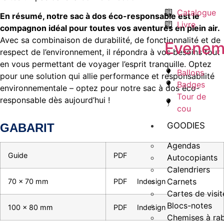
Catalogue
En résumé, notre sac à dos éco-responsable est le
Livre
compagnon idéal pour toutes vos aventures en plein air.
Avec sa combinaison de durabilité, de fonctionnalité et de
Evenem
respect de l’environnement, il répondra à vos besoins tout
en vous permettant de voyager l’esprit tranquille. Optez
Ballons
pour une solution qui allie performance et responsabilité
Badges
environnementale – optez pour notre sac à dos éco-
Tour de
responsable dès aujourd’hui !
cou
GOODIES
GABARIT
Agendas
Guide
PDF
Autocopiants
Calendriers
Carnets
70 x 70 mm
PDF
Indesign
Cartes de visit
Blocs-notes
100 x 80 mm
PDF
Indesign
Chemises à ra