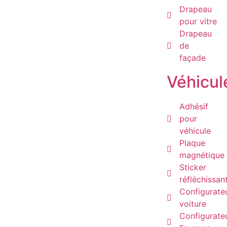
Drapeau
pour vitre
Drapeau
de
façade
Véhicul
Adhésif
pour
véhicule
Plaque
magnétique
Sticker
réfléchissan
Configurate
voiture
Configurate