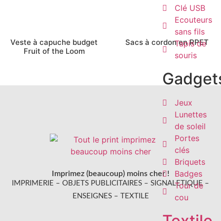
Clé USB
Ecouteurs
sans fils
Veste à capuche budget
Sacs à cordon en RPET
Tapis de
Fruit of the Loom
souris
Gadget
Jeux
Lunettes
de soleil
Portes
clés
Briquets
Badges
Imprimez (beaucoup) moins cher !
IMPRIMERIE – OBJETS PUBLICITAIRES – SIGNALETIQUE –
Tour de
cou
ENSEIGNES – TEXTILE
Textile