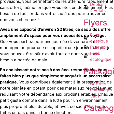
provisions, vous permettant de les atteindre rapidement et
Dépliant
sans effort, même lorsque vous êtes en déplacement. Plus
4 volets
besoin de fouiller dans votre sac à dos pour trouver ce
que vous cherchez !
Flyers
Avec une capacité d’environ 22 litres, ce sac à dos offre
Flyer
amplement d’espace pour vos nécessités de voyage.
classique
Que vous partiez pour une journée d’aventure en
Flyer luxe
montagne ou pour une escapade d’une journée à la plage,
Flyer
vous pouvez être sûr d’avoir tout ce dont vous avez
écologique
besoin à portée de main.
Packag
En choisissant notre sac à dos éco-responsable, vous
faites bien plus que simplement acquérir un accessoire
pratique.
Vous contribuez également à la préservation de
Coffrets
notre planète en optant pour des matériaux recyclés et en
Emballages
réduisant votre dépendance aux produits jetables. Chaque
Sacs
petit geste compte dans la lutte pour un environnement
Catalo
plus propre et plus durable, et avec ce sac à dos, vous
faites un pas dans la bonne direction.