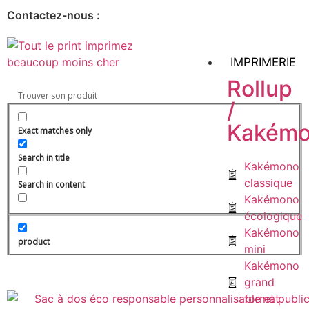
Contactez-nous :
IMPRIMERIE
Rollup
/
Kakém
Exact matches only
Search in title
Kakémono
classique
Search in content
Kakémono
écologique
Kakémono
product
mini
Kakémono
grand
format