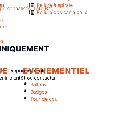
eu
Reliure à spirale
 personnalisés
,
Tote Bag
Reliure dos carré collé
ve
eure
us
 UNIQUEMENT
UE
EVENEMENTIEL
est temporairement
enir bientôt ou contacter
Ballons
Badges
Tour de cou