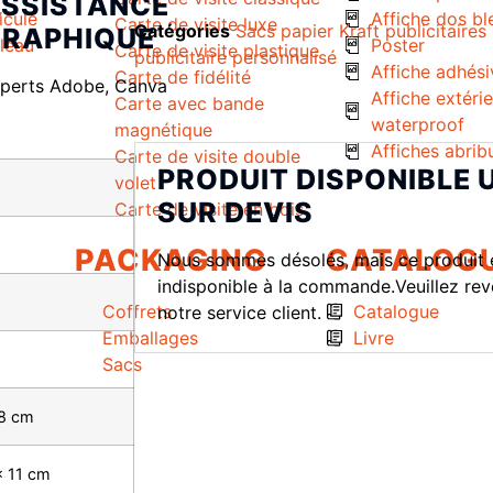
SSISTANCE
icule
Affiche dos bl
Carte de visite luxe
Catégories
Sacs papier Kraft publicitaires
RAPHIQUE
uleau
Poster
Carte de visite plastique
publicitaire personnalisé
Affiche adhési
Carte de fidélité
perts Adobe, Canva
Affiche extéri
Carte avec bande
waterproof
magnétique
Affiches abrib
Carte de visite double
PRODUIT DISPONIBLE
volet
SUR DEVIS
Carte de visite en bois
PACKAGING
CATALOG
Nous sommes désolés, mais ce produit 
indisponible à la commande.Veuillez rev
Coffrets
Catalogue
notre service client.
Emballages
Livre
Sacs
 8 cm
x 11 cm