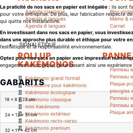
La praticité de nos sacs en papier est inégalée :
ils sont f
Agenda classique
Bloc-note
pour votre entreprise. De plus, leur fabrication respecte 
Agenda 4 langues
Mémo & no
qui quitte nos installations.
Agenda 6 langues
Carnet
En investissant dans nos sacs en papier, vous investis
dans une approche plus durable et éthique pour votre en
SIGNALETIQUE
l’esthétique et la responsabilité environnementale.
ROLLUP
PANNE
Optez pour nos sacs en papier avec impression numérique
KAKÉMONOS
engagement écologique, garantissant ainsi une expérience c
Panneau e
Panneau e
Kakémono grand format
GABARITS
Plaque pro
Accessoire pour kakémono
plexiglas 
Kakémono écologique
Panneau e
Kakémono classique
18 x 8 x 23 cm
Panneau a
mini Kakémono
Plaque ai
Kakémono extérieur
24 x 12 x 31 cm
Kakémono recto-verso
Kakémono premium
32 x 11 x 42 cm