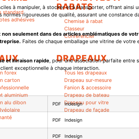
RABATS
aciles à manipuler, à stocker et à transporter, offrant ainsi 
s standard
des normes rigoureuses de qualité, assurant une constance d
tes adhésives
Chemise à rabat
Classeur
sez non seulement dans des articles emblématiques de vo
Conférencier
treprise.
Faites de chaque emballage une vitrine de votre 
AUX
DRAPEAUX
 et livraison rapide
, pour une association parfaite entre s
lient exceptionnelle à chaque interaction.
n forex
Tous les drapeaux
n carton
Drapeau sur-mesure
fessionnelle
Fanion & accessoire
et aluminium
Drapeau de bateau
n alu dibon
Drapeau pour vitre
PDF
Indesign
lvéolaire
Drapeau de façade
manté
PDF
Indesign
PDF
Indesign