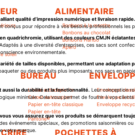
IEUR
ALIMENTAIRE
liant qualité d’impression numérique et livraison rapide
érieurs
Bonbons à la menthe
ent conçus pour répondre à vos besoins professionnels les p
Bonbons au chocolat
 en quadrichromie, utilisant des couleurs CMJN éclatantes 
Bonbons Haribo
Adaptés à une diversité d’entreprises, ces sacs sont confec
Apero
t conscience environnementale.
e soleil
riété de tailles disponibles, permettant une adaptation p
paqueter ou des produits plus imposants, nos sacs en papi
BUREAU
ENVELOP
ussi la durabilité et la fonctionnalité.
Leur conception rob
Liasse autocopiante
Enveloppe class
ologique minimale. Cela vous permet de fournir à vos client
Carnet autocopiant
Enveloppe à bul
Papier en-tête classique
Enveloppe recyc
Papier en-tête
 vous vous assurez que vos produits se démarquent toujo
Pantone®
r des événements spéciaux, des promotions saisonnières o
de votre marque.
ÉCRIRE
POCHETTES À