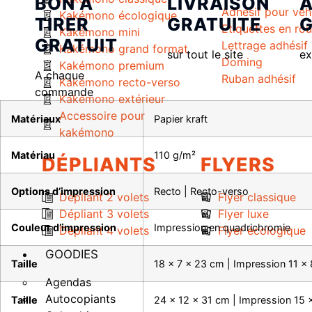
BON A
LIVRAISON
A
Adhésif pour véh
Kakémono écologique
TIRER
GRATUITE
G
Etiquettes en ro
Kakémono mini
GRATUIT
Lettrage adhésif
Kakémono grand format
sur tout le site
ex
Doming
Kakémono premium
A chaque
Ruban adhésif
Kakémono recto-verso
commande
Kakémono extérieur
Accessoire pour
Matériaux
Papier kraft
kakémono
Matériau
110 g/m²
DÉPLIANTS
FLYERS
Options d’impression
Recto | Recto-verso
Dépliant 2 volets
Flyer classique
Dépliant 3 volets
Flyer luxe
Couleur d’impression
Impression en quadrichromie
Dépliant 4 volets
Flyer écologique
GOODIES
Taille
18 x 7 x 23 cm | Impression 11 x
Agendas
Autocopiants
Taille
24 x 12 x 31 cm | Impression 15 