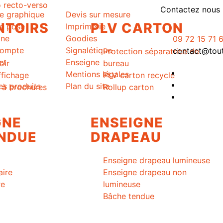
 recto-verso
Contactez nous 
ce graphique
Devis sur mesure
NTOIRS
PLV CARTON
ce pose
Imprimerie
gne
Goodies
09 72 15 71 
ompte
Signalétique
contact@toutl
Protection séparatrice de
ct
Enseigne
oir
bureau
Mentions légales
ffichage
PLV carton recyclé
es produits
Plan du site
r à brochures
Rollup carton
GNE
ENSEIGNE
NDUE
DRAPEAU
Enseigne drapeau lumineuse
aire
Enseigne drapeau non
re
lumineuse
Bâche tendue