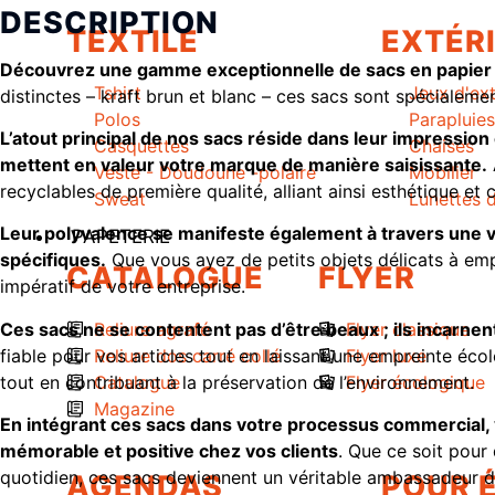
DESCRIPTION
TEXTILE
EXTÉR
Découvrez une gamme exceptionnelle de sacs en papier al
Tshirt
Jeux d'ext
distinctes – kraft brun et blanc – ces sacs sont spécialem
Polos
Parapluies
L’atout principal de nos sacs réside dans leur impression
Casquettes
Chaises
mettent en valeur votre marque de manière saisissante.
Veste - Doudoune -polaire
Mobilier
recyclables de première qualité, alliant ainsi esthétique e
Sweat
Lunettes d
Leur polyvalence se manifeste également à travers une va
PAPETERIE
spécifiques.
Que vous ayez de petits objets délicats à em
CATALOGUE
FLYER
impératif de votre entreprise.
Ces sacs ne se contentent pas d’être beaux ; ils incarnent a
Reliure agrafé
Flyer classique
fiable pour vos articles tout en laissant une empreinte éc
Reliure dos carré collé
Flyer luxe
tout en contribuant à la préservation de l’environnement.
Catalogue
Flyer écologique
Magazine
En intégrant ces sacs dans votre processus commercial,
mémorable et positive chez vos clients
. Que ce soit pou
quotidien, ces sacs deviennent un véritable ambassadeur 
AGENDAS
POUR 