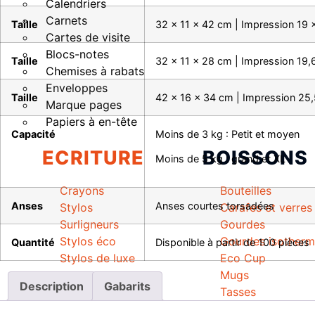
Calendriers
Carnets
Taille
32 x 11 x 42 cm | Impression 19 
Cartes de visite
Blocs-notes
Taille
32 x 11 x 28 cm | Impression 19,
Chemises à rabats
Enveloppes
Taille
42 x 16 x 34 cm | Impression 25
Marque pages
Papiers à en-tête
Capacité
Moins de 3 kg : Petit et moyen
ECRITURE
BOISSONS
Moins de 5 kg : grand et XL
Crayons
Bouteilles
Anses
Anses courtes torsadées
Stylos
Carafes et verres
Surligneurs
Gourdes
Stylos éco
Gourdes isother
Quantité
Disponible à partir de 100 pièces
Stylos de luxe
Eco Cup
Mugs
Description
Gabarits
Tasses