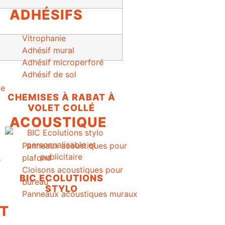
ADHÉSIFS
Vitrophanie
Adhésif mural
Adhésif microperforé
Adhésif de sol
CHEMISES À RABAT À
VOLET COLLÉ
ACOUSTIQUE
Panneaux acoustiques pour
plafond
T
Cloisons acoustiques pour
BIC ECOLUTIONS
bureau
STYLO
Panneaux acoustiques muraux
T