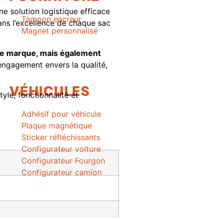
une solution logistique efficace
Tampon encreur
ans l’excellence de chaque sac
Magnet personnalisé
tre marque, mais également
engagement envers la qualité,
VÉHICULES
tyle, fonctionnalité et
Adhésif pour véhicule
Plaque magnétique
Sticker réfléchissants
Configurateur voiture
Configurateur Fourgon
Configurateur camion