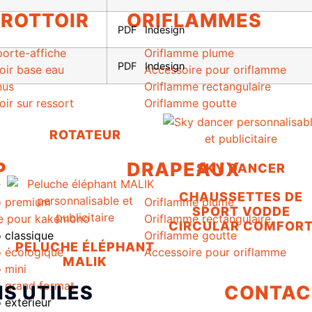
TROTTOIR
ORIFLAMMES
PDF
Indesign
porte-affiche
Oriflamme plume
PDF
Indesign
oir base eau
Accessoire pour oriflamme
nus
Oriflamme rectangulaire
oir sur ressort
Oriflamme goutte
ROTATEUR
P
DRAPEAUX
SKY DANCER
CHAUSSETTES DE
 premium
Oriflamme plume
SPORT VODDE
e pour kakémono
Oriflamme rectangulaire
CIRCULAR COMFOR
classique
Oriflamme goutte
PELUCHE ÉLÉPHANT
 écologique
Accessoire pour oriflamme
MALIK
 mini
 grand format
NS UTILES
CONTAC
extérieur