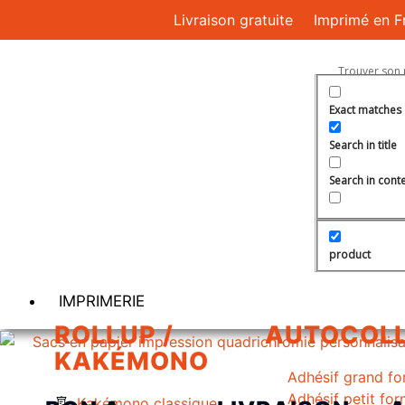
Livraison gratuite
Imprimé en F
Exact matches 
Search in title
Search in cont
product
IMPRIMERIE
ROLLUP /
AUTOCOL
KAKÉMONO
Adhésif grand fo
Adhésif petit fo
Kakémono classique