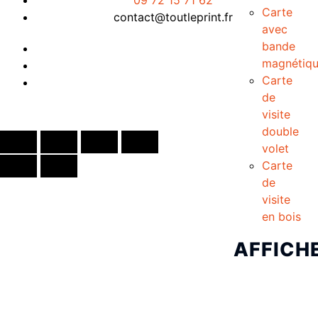
09 72 15 71 62
Carte
contact@toutleprint.fr
avec
bande
magnétiq
Carte
de
Créé par
Icone Internet
visite
double
volet
Carte
de
visite
en bois
AFFICH