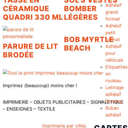
TASSE EN
SOL'S VESTES
Adhésif
CÉRAMIQUE
BOMBER
grand
QUADRI 330 ML
LÉGÈRES
format
Adhésif
petit
BOB MYRTLE
format
PARURE DE LIT
Adhésif
BEACH
pour
BRODÉE
véhicule
Etiquettes
en
rouleau
Imprimez (beaucoup) moins cher !
Lettrage
adhésif
Doming
IMPRIMERIE – OBJETS PUBLICITAIRES – SIGNALETIQUE
Ruban
– ENSEIGNES – TEXTILE
adhésif
Imprimerie par villes