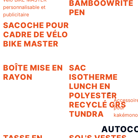
BAMBOOWRITE
PEN
SACOCHE POUR
CADRE DE VÉLO
BIKE MASTER
BOÎTE MISE EN
SAC
RAYON
ISOTHERME
LUNCH EN
POLYESTER
Accessoir
RECYCLÉ GRS
pour
TUNDRA
kakémono
AUTOC