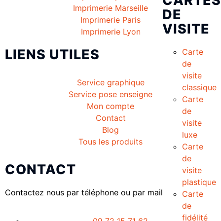
CARTES
Imprimerie Marseille
DE
Imprimerie Paris
VISITE
Imprimerie Lyon
LIENS UTILES
Carte
de
visite
Service graphique
classique
Service pose enseigne
Carte
Mon compte
de
Contact
visite
Blog
luxe
Tous les produits
Carte
de
CONTACT
visite
plastique
Contactez nous par téléphone ou par mail
Carte
de
fidélité