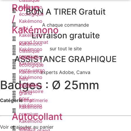
classique
Rollup
Kakémono
BON A TIRER Gratuit
écologique
/
Kakémono
A chaque commande
Kakémono
mini
Livraison gratuite
Kakémono
grand format
Kakémono
sur tout le site
Kakémono
classique
premium
ASSISTANCE GRAPHIQUE
Kakémono
Kakémono
écologique
recto-verso
Kakémono
experts Adobe, Canva
Kakémono
mini
Badges : Ø 25mm
extérieur
Kakémono
Accessoire
grand
pour
format
Catégorie
Imprimerie
kakémono
Kakémono
Autocollant
premium
Kakémono
Voir et ajouter au panier
recto-
Adhésif grand