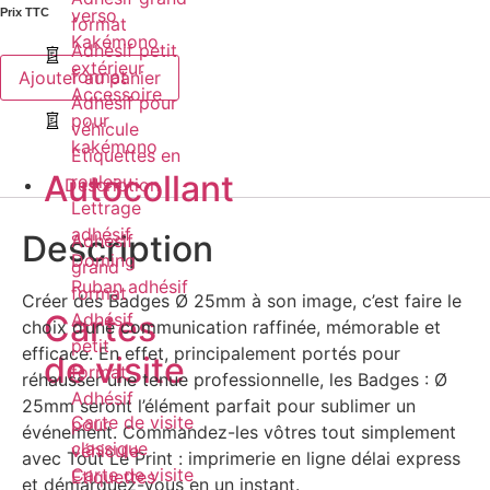
verso
Prix ​​TTC
format
Kakémono
Adhésif petit
extérieur
format
Ajouter au panier
Accessoire
Adhésif pour
pour
véhicule
kakémono
Etiquettes en
Autocollant
rouleau
Description
Lettrage
adhésif
Description
Adhésif
Doming
grand
Ruban adhésif
format
Créer des Badges Ø 25mm à son image, c’est faire le
Cartes
Adhésif
choix d’une communication raffinée, mémorable et
petit
efficace. En effet, principalement portés pour
de visite
format
réhausser une tenue professionnelle, les Badges : Ø
Adhésif
25mm seront l’élément parfait pour sublimer un
Carte de visite
pour
événement. Commandez-les vôtres tout simplement
classique
véhicule
avec Tout Le Print : imprimerie en ligne délai express
Carte de visite
Etiquettes
et démarquez-vous en un instant.