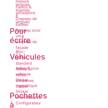
mesure
langues
Fanion &
Agenda
accessoire
6
Drapeau de
langues
bateau
Pour
Drapeau pour
vitre
écrire
Drapeau de
façade
Bloc-
Véhicules
notes
standard
Adhésif pour
Mémo &
véhicule
notes
Plaque
adhésives
magnétique
Carnet
Sticker
Pochettes
réfléchissants
à
Configurateur