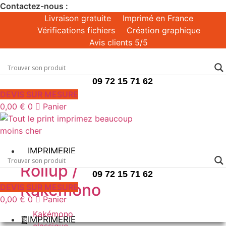
Aller
Contactez-nous :
au
Livraison gratuite
Imprimé en France
contenu
Vérifications fichiers
Création graphique
Avis clients 5/5
09 72 15 71 62
DEVIS SUR MESURE
0,00
€
0
Panier
IMPRIMERIE
Rollup /
09 72 15 71 62
Kakémono
DEVIS SUR MESURE
0,00
€
0
Panier
Kakémono
IMPRIMERIE