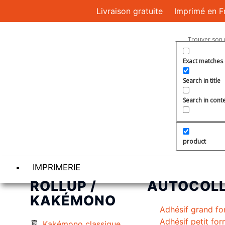
Livraison gratuite
Imprimé en F
Exact matches 
Search in title
Search in cont
product
IMPRIMERIE
ROLLUP /
AUTOCOL
KAKÉMONO
Adhésif grand fo
Adhésif petit fo
Kakémono classique