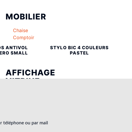
MOBILIER
Chaise
Comptoir
OS ANTIVOL
STYLO BIC 4 COULEURS
ERO SMALL
PASTEL
AFFICHAGE
VITRINE
Adhésifs lettrage
Adhésifs plein
Adhésif microperforé
Affichage lumineux
r téléphone ou par mail