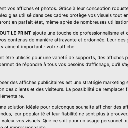
RABATS
nt vos affiches et photos. Grâce à leur conception robuste, 
s standard
exiglas utilisé dans ces cadres protège vos visuels tout en
tes adhésives
Chemise à rabat
eront en parfait état, même après de nombreuses utilisation
Classeur
OUT LE PRINT
ajoute une touche de professionnalisme et d
Conférencier
vos contenus de manière attrayante et ordonnée. Leur desi
 vraiment important : votre affiche.
AUX
DRAPEAUX
t être utilisés pour une variété de supports, des affiches 
s permet de répondre à tous vos besoins d’affichage, qu’il s’
n forex
Tous les drapeaux
n carton
Drapeau sur-mesure
fessionnelle
Fanion & accessoire
xposer des affiches publicitaires est une stratégie marketin
et aluminium
Drapeau de bateau
ion des clients et des visiteurs. La possibilité de remplace
n alu dibon
Drapeau pour vitre
lémentaire.
lvéolaire
Drapeau de façade
ne solution idéale pour quiconque souhaite afficher des af
manté
s, leur popularité et leur fiabilité ne sont plus à prouver. 
 valeur vos visuels. Que ce soit pour un usage personnel ou 
ée et impressionnante.