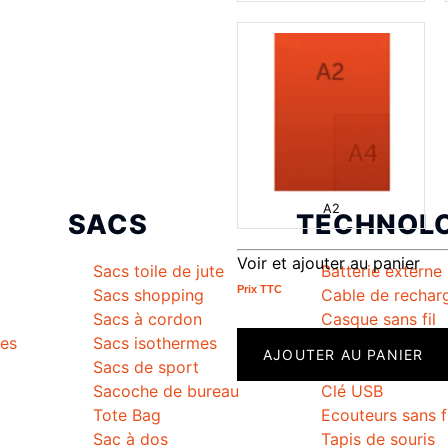
A2
SACS
TECHNOLO
Voir et ajouter au panier
Sacs toile de jute
Batterie externe
Prix ​​TTC
Sacs shopping
Cable de rechar
Sacs à cordon
Casque sans fil
mes
Sacs isothermes
Chargeur sans fi
AJOUTER AU PANIER
Sacs de sport
Enceinte
Sacoche de bureau
Clé USB
Tote Bag
Ecouteurs sans f
Sac à dos
Tapis de souris