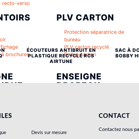
 recto-verso
NTOIRS
PLV CARTON
Protection séparatrice de
oir
bureau
ffichage
PLV carton recyclé
ON
ÉCOUTEURS ANTIBRUIT EN
SAC À D
r à brochures
Rollup carton
Q
PLASTIQUE RECYCLÉ RCS
BOBBY H
AIRTUNE
GNE
ENSEIGNE
NDUE
DRAPEAU
Enseigne drapeau lumineuse
aire
Enseigne drapeau non
re
lumineuse
ILES
CONTACT
Bâche tendue
Contactez nous pa
que
Devis sur mesure