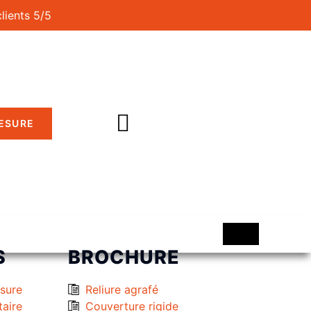
clients 5/5
MESURE
S
BROCHURE
esure
Reliure agrafé
taire
Couverture rigide