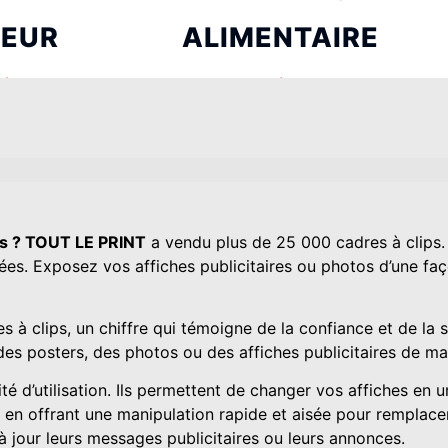
IEUR
ALIMENTAIRE
érieurs
Bonbons à la menthe
Bonbons au chocolat
Bonbons Haribo
Apero
e soleil
ps ? TOUT LE PRINT
a vendu plus de 25 000 cadres à clips.
BUREAU
ENVELOP
es. Exposez vos affiches publicitaires ou photos d’une faço
Liasse autocopiante
Enveloppe class
Carnet autocopiant
Enveloppe à bul
s à clips, un chiffre qui témoigne de la confiance et de la 
Papier en-tête classique
Enveloppe recyc
es posters, des photos ou des affiches publicitaires de ma
Papier en-tête
ité d’utilisation. Ils permettent de changer vos affiches en u
Pantone®
 en offrant une manipulation rapide et aisée pour remplacer
ÉCRIRE
POCHETTES À
 à jour leurs messages publicitaires ou leurs annonces.