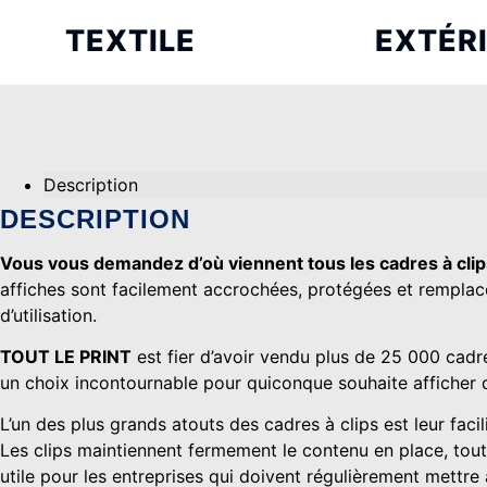
TEXTILE
EXTÉR
Tshirt
Jeux d'ext
Polos
Parapluies
Casquettes
Chaises
Veste - Doudoune -polaire
Mobilier
Description
Sweat
Lunettes d
DESCRIPTION
PAPETERIE
Vous vous demandez d’où viennent tous les cadres à cli
CATALOGUE
FLYER
affiches sont facilement accrochées, protégées et remplacé
d’utilisation.
Reliure agrafé
Flyer classique
Reliure dos carré collé
Flyer luxe
TOUT LE PRINT
est fier d’avoir vendu plus de 25 000 cadre
Catalogue
Flyer écologique
un choix incontournable pour quiconque souhaite afficher d
Magazine
L’un des plus grands atouts des cadres à clips est leur facil
Les clips maintiennent fermement le contenu en place, tout
AGENDAS
POUR 
utile pour les entreprises qui doivent régulièrement mettre