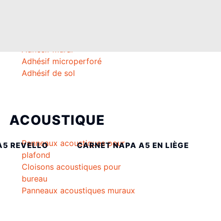
ADHÉSIFS
Vitrophanie
Adhésif mural
Adhésif microperforé
Adhésif de sol
ACOUSTIQUE
Panneaux acoustiques pour
A5 REVELLO
CARNET NAPA A5 EN LIÈGE
plafond
Cloisons acoustiques pour
bureau
Panneaux acoustiques muraux