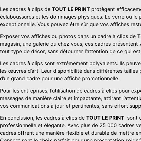
Les cadres à clips de
TOUT LE PRINT
protègent efficaceme
Agenda classique
Bloc-note
éclaboussures et les dommages physiques. Le verre ou le pl
Agenda 4 langues
Mémo & no
exceptionnelle. Vous pouvez être sûr que vos affiches rest
Agenda 6 langues
Carnet
Exposer vos affiches ou photos dans un cadre à clips de
T
magasin, une galerie ou chez vous, ces cadres présentent 
SIGNALETIQUE
tout type de décor, sans détourner l’attention de ce qui est
ROLLUP
PANNE
Les cadres à clips sont extrêmement polyvalents. Ils peuven
KAKÉMONOS
les œuvres d’art. Leur disponibilité dans différentes taille
Panneau e
d’un grand cadre pour une affiche promotionnelle.
Panneau e
Kakémono grand format
Plaque pro
Accessoire pour kakémono
Pour les entreprises, l’utilisation de cadres à clips pour e
plexiglas 
Kakémono écologique
messages de manière claire et impactante, attirant l’attent
Panneau e
Kakémono classique
vos communications à jour et pertinentes, sans effort supp
Panneau a
mini Kakémono
En conclusion, les cadres à clips de
TOUT LE PRINT
sont u
Plaque ai
Kakémono extérieur
professionnelle et élégante. Avec plus de 25 000 cadres vendu
Kakémono recto-verso
cadres offrent une manière flexible et durable de mettre en
Kakémono premium
Connect sont le choix parfait pour une présentation soign