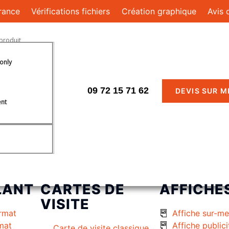
rance
Vérifications fichiers
Création graphique
Avis 
only
09 72 15 71 62
DEVIS SUR 
ent
LANT
CARTES DE
AFFICHE
VISITE
rmat
Affiche sur-m
rmat
Affiche publici
Carte de visite classique