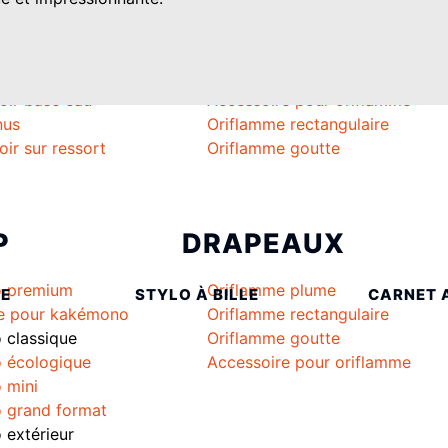
TROTTOIR
ORIFLAMMES
porte-affiche
Oriflamme plume
oir base eau
Accessoire pour oriflamme
nus
Oriflamme rectangulaire
oir sur ressort
Oriflamme goutte
P
DRAPEAUX
 premium
Oriflamme plume
SE
STYLO À BILLE
CARNET 
e pour kakémono
Oriflamme rectangulaire
classique
Oriflamme goutte
 écologique
Accessoire pour oriflamme
 mini
 grand format
extérieur