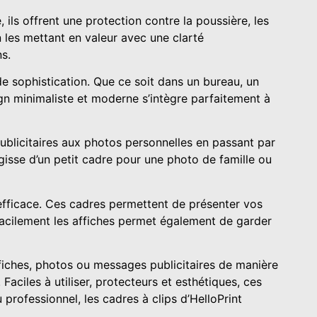
ils offrent une protection contre la poussière, les
Tampon encreur
 les mettant en valeur avec une clarté
Magnet personnalisé
s.
e sophistication. Que ce soit dans un bureau, un
gn minimaliste et moderne s’intègre parfaitement à
VÉHICULES
publicitaires aux photos personnelles en passant par
agisse d’un petit cadre pour une photo de famille ou
Adhésif pour véhicule
Plaque magnétique
Sticker réfléchissants
g efficace. Ces cadres permettent de présenter vos
Configurateur voiture
r facilement les affiches permet également de garder
Configurateur Fourgon
Configurateur camion
fiches, photos ou messages publicitaires de manière
Faciles à utiliser, protecteurs et esthétiques, ces
professionnel, les cadres à clips d’HelloPrint