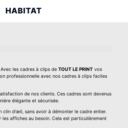
HABITAT
Lampes et bougies
Pour la maison
Bracelets
Ustensiles de cuisine
 Avec les cadres à clips de
TOUT LE PRINT
vos
PES
CALENDRIERS
n professionnelle avec nos cadres à clips faciles
ique
Calendrier chevalet
les
Calendrier mural
satisfaction de nos clients. Ces cadres sont devenus
lée
Calendrier trimestriel
nière élégante et sécurisée.
Calendrier sous-mains
n clin d’œil, sans avoir à démonter le cadre entier.
 les affiches au besoin. Cela est particulièrement
FOURNITURE