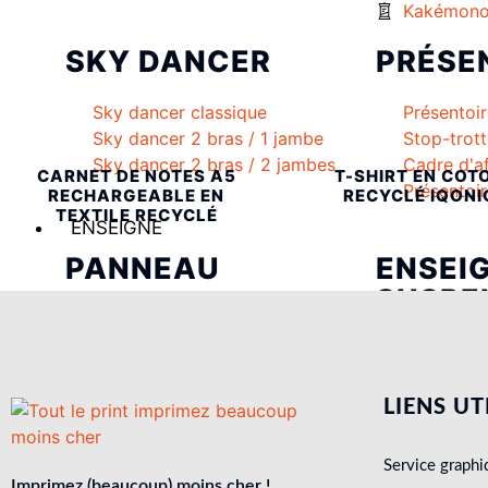
Kakémono
SKY DANCER
PRÉSE
Sky dancer classique
Présentoir
Sky dancer 2 bras / 1 jambe
Stop-trott
Sky dancer 2 bras / 2 jambes
Cadre d'a
CARNET DE NOTES A5
T-SHIRT EN COT
Présentoi
RECHARGEABLE EN
RECYCLÉ IQONI
TEXTILE RECYCLÉ
ENSEIGNE
PANNEAU
ENSEI
SUSPE
Panneau Dibon, impression
directe
Circulaire
Panneau Dibon, adhésif
Rectangul
contrecollé
Triangulai
LIENS UT
Tôle tablette
Lettres découpées Alu
Service graphi
Lettres découpées Alu brossé
Imprimez (beaucoup) moins cher !