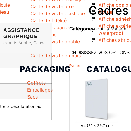
icule
Affiche dos bl
Cadres 
Carte de visite luxe
uleau
Poster
Carte de visite plastique
Affiche adhési
Carte de fidélité
Affiche extéri
Carte avec bande
Catégorie
Pour la Maison
ASSISTANCE
waterproof
magnétique
GRAPHIQUE
Affiches abrib
Carte de visite double
experts Adobe, Canva
volet
CHOISISSEZ VOS OPTIONS
Carte de visite en bois
Format
PACKAGING
CATALOG
Coffrets
Catalogue
Emballages
Livre
Sacs
tre la décoloration au
A4 (21 x 29,7 cm)