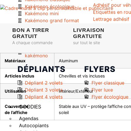
Adhésif pour véh
Kakémono écologique
Etiquettes en ro
Kakémono mini
Lettrage adhésif
Kakémono grand format
Doming
Kakémono premium
BON A TIRER
LIVRAISON
Ruban adhésif
Kakémono recto-verso
GRATUIT
GRATUITE
Kakémono extérieur
A chaque commande
sur tout le site
Accessoire pour
kakémono
Matériaux
Aluminum
DÉPLIANTS
FLYERS
Articles inclus
Chevilles et vis incluses
Dépliant 2 volets
Flyer classique
Dépliant 3 volets
Flyer luxe
Utilisation
Intérieur/Extérieur
Dépliant 4 volets
Flyer écologique
Couverture
GOODIES
Stable aux UV – protège l’affiche con
de
l’affiche
soleil
Agendas
Autocopiants