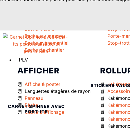
BACHES
STOP 
Toutes les Bâches
Chevalet 
Bache murale
Stop-trott
Bache sur mesure
Porte-me
Bache évènementiel
Stop-trott
Bache de chantier
PLV
AFFICHER
ROLLU
Affiche & poster
Kakémono
STICKERS VALI
Languettes étagères de rayon
Accessoir
Panneau
Kakémono 
Bâche
Kakémono
CARNET SPINNER AVEC
POST-ITS
Cadre d'affichage
Kakémono
Kakémono
Kakémono 