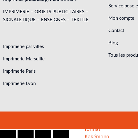
Lettres PVC
Service pose 
Lettres végétales
IMPRIMERIE – OBJETS PUBLICITAIRES –
Lettres PVC rétroéclairées
Mon compte
SIGNALETIQUE – ENSEIGNES – TEXTILE
STAND ET SALON
Contact
STANDS
ROLLUP
Blog
Imprimerie par villes
Stand parapluie
Kakémono
Tous les produ
Imprimerie Marseille
lumineux
premium
Stand tube
Accessoire pour
Imprimerie Paris
Stand courbé
kakémono
Imprimerie Lyon
Stand droit
Kakémono
Stand zip
classique
Kakémono
écologique
Kakémono mini
Kakémono grand
format
Kakémono