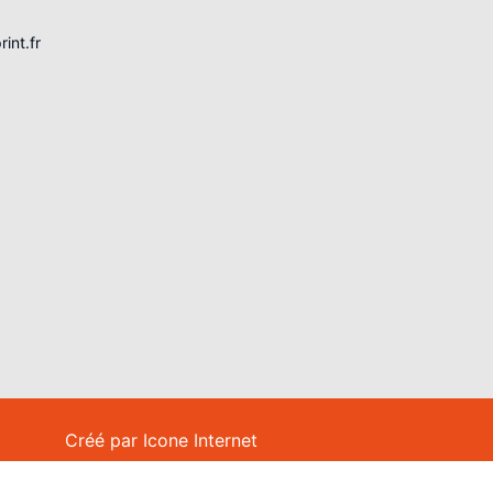
int.fr
LIER
PRÉSENTOIRS
Présentoir
oir
Stop-trottoir
e / Barnum
Cadre d'affichage
Présentoir à
brochures
Tapis
Créé par
Icone Internet