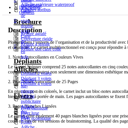
bande
Affiche extérieure waterproof
magnétique
Description
Affiches abribus
Carte
Gabarits
de
Brochure
visite
double
Description
volet
Reliure agrafé
Carte
Couverture rigide
de
Plongez dans l’univers de l’organisation et de la productivité avec 
Reliure à spirale
visite
et créativité. Ce carnet multifonctionnel est conçu pour répondre à 
Reliure dos carré collé
en
bois
1. Notes Autocollantes en Couleurs Vives
Dépliants
Le Carnet Spinner comprend 25 notes autocollantes en cinq couleurs 
Affiches
couleurs vives ajoutent non seulement une dimension esthétique mais
Dépliant 2 volets
Dépliant 3 volets
Affiche
2. Bloc-Notes Autocollant de 25 Pages
Dépliant 4 volets
sur-
mesure
En plus des post-its colorés, le carnet inclut un bloc-notes autocoll
Flyers
Affiche
bien en vue et à portée de main. Les pages autocollantes se fixent 
publicitaire
3. Pages Blanches Lignées
Affiche
Flyer classique
dos
Flyer luxe
Le carnet offre également 40 pages blanches lignées pour une prise de
bleu
Flyer écologique
cours ou lors de vos sessions de brainstorming. La qualité des pages
Poster
Affiche