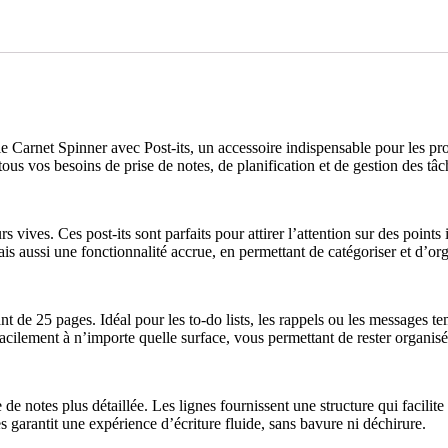
le Carnet Spinner avec Post-its, un accessoire indispensable pour les pr
tous vos besoins de prise de notes, de planification et de gestion des tâc
vives. Ces post-its sont parfaits pour attirer l’attention sur des point
 aussi une fonctionnalité accrue, en permettant de catégoriser et d’orga
ant de 25 pages. Idéal pour les to-do lists, les rappels ou les messages t
facilement à n’importe quelle surface, vous permettant de rester organi
 notes plus détaillée. Les lignes fournissent une structure qui facilite 
 garantit une expérience d’écriture fluide, sans bavure ni déchirure.