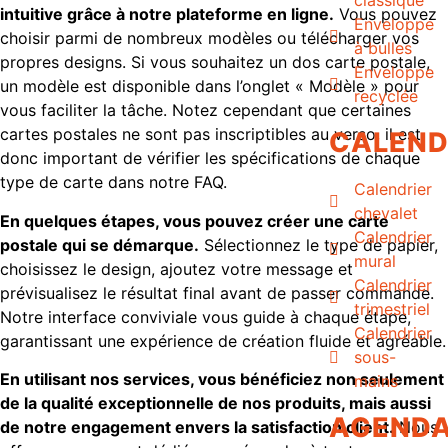
intuitive grâce à notre plateforme en ligne.
Vous pouvez
Enveloppe
choisir parmi de nombreux modèles ou télécharger vos
à bulles
propres designs. Si vous souhaitez un dos carte postale,
Enveloppe
un modèle est disponible dans l’onglet « Modèle » pour
recyclée
vous faciliter la tâche. Notez cependant que certaines
cartes postales ne sont pas inscriptibles au verso, il est
CALEND
donc important de vérifier les spécifications de chaque
type de carte dans notre FAQ.
Calendrier
chevalet
En quelques étapes, vous pouvez créer une carte
Calendrier
postale qui se démarque.
Sélectionnez le type de papier,
mural
choisissez le design, ajoutez votre message et
Calendrier
prévisualisez le résultat final avant de passer commande.
trimestriel
Notre interface conviviale vous guide à chaque étape,
Calendrier
garantissant une expérience de création fluide et agréable.
sous-
En utilisant nos services, vous bénéficiez non seulement
mains
de la qualité exceptionnelle de nos produits, mais aussi
AGEND
de notre engagement envers la satisfaction client.
Nous