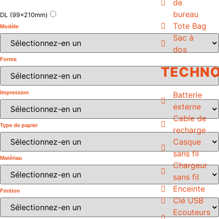
de
bureau
DL (99x210mm)
Tote Bag
Modèle
Sac à
dos
Forme
TECHNO
Impression
Batterie
externe
Cable de
Type de papier
recharge
Casque
sans fil
Matériau
Chargeur
sans fil
Enceinte
Finition
Clé USB
Ecouteurs