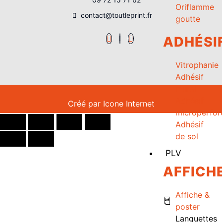
Oriflamme
contact@toutleprint.fr
goutte
ADHÉSI
Vitrophanie
Adhésif
mural
Adhésif
Créé par
Icone Internet
microperfor
Adhésif
de sol
PLV
AFFICH
Affiche &
poster
Languettes