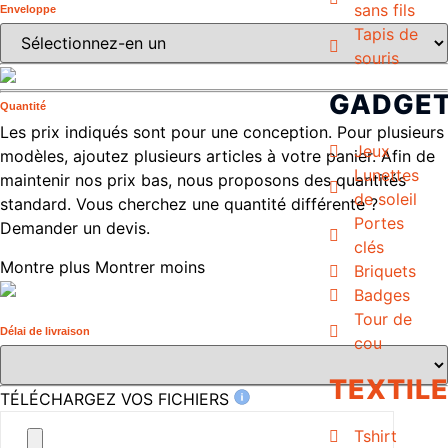
sans fils
Enveloppe
Tapis de
souris
GADGE
Quantité
Les prix indiqués sont pour une conception. Pour plusieurs
Jeux
modèles, ajoutez plusieurs articles à votre panier. Afin de
Lunettes
maintenir nos prix bas, nous proposons des quantités
de soleil
standard. Vous cherchez une quantité différente ?
Portes
Demander un devis.
clés
Montre plus
Montrer moins
Briquets
Badges
Tour de
Délai de livraison
cou
TEXTIL
TÉLÉCHARGEZ VOS FICHIERS
Tshirt