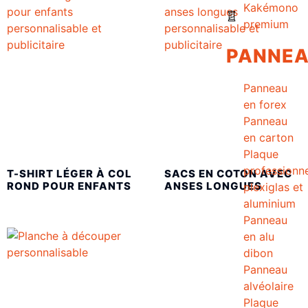
Kakémono
premium
PANNE
Panneau
en forex
Panneau
en carton
Plaque
professionne
T-SHIRT LÉGER À COL
SACS EN COTON AVEC
ROND POUR ENFANTS
ANSES LONGUES
plexiglas et
aluminium
Panneau
en alu
dibon
Panneau
alvéolaire
Plaque