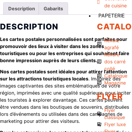
de cuisine
Description
Gabarits
PAPETERIE
DESCRIPTION
CATAL
Les cartes postales personnalisées sont parfaites pour
Reliure
promouvoir des lieux à visiter dans les zones
agrafé
touristiques ou pour les entreprises qui souhaitent faire
Reliure
bonne impression auprès de leurs clients.
dos carré
collé
Nos cartes postales sont idéales pour attirer l’attention
Catalogue
sur les attractions touristiques locales
. Imaginez des
Magazine
images captivantes des sites emblématiques de votre
région, imprimées avec une qualité supérieure, pour inciter
FLYER
les touristes à explorer davantage. Ces cartes peuvent
être vendues dans les boutiques de souvenirs, distribuées
Flyer
lors d’événements ou utilisées dans des campagnes de
classique
marketing pour attirer des visiteurs.
Flyer luxe
Flyer