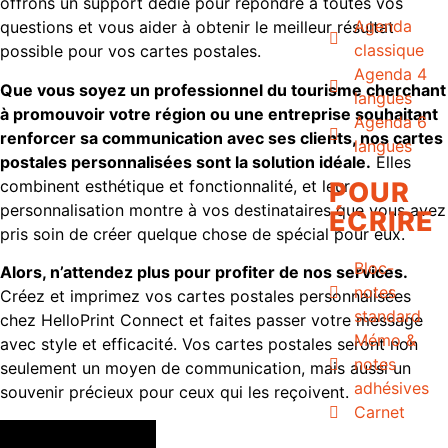
offrons un support dédié pour répondre à toutes vos
Agenda
questions et vous aider à obtenir le meilleur résultat
classique
possible pour vos cartes postales.
Agenda 4
Que vous soyez un professionnel du tourisme cherchant
langues
à promouvoir votre région ou une entreprise souhaitant
Agenda 6
renforcer sa communication avec ses clients, nos cartes
langues
postales personnalisées sont la solution idéale.
Elles
combinent esthétique et fonctionnalité, et leur
POUR
personnalisation montre à vos destinataires que vous avez
ÉCRIRE
pris soin de créer quelque chose de spécial pour eux.
Bloc-
Alors, n’attendez plus pour profiter de nos services.
notes
Créez et imprimez vos cartes postales personnalisées
standard
chez HelloPrint Connect et faites passer votre message
Mémo &
avec style et efficacité. Vos cartes postales seront non
notes
seulement un moyen de communication, mais aussi un
adhésives
souvenir précieux pour ceux qui les reçoivent.
Carnet