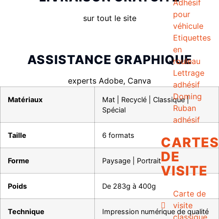
Adhésif
pour
sur tout le site
véhicule
Etiquettes
en
ASSISTANCE GRAPHIQUE
rouleau
Lettrage
experts Adobe, Canva
adhésif
Doming
Matériaux
Mat | Recyclé | Classique |
Ruban
Spécial
adhésif
Taille
6 formats
CARTES
DE
Forme
Paysage | Portrait
VISITE
Poids
De 283g à 400g
Carte de
visite
Technique
Impression numérique de qualité
classique