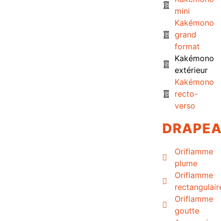
mini
Kakémono
grand
format
Kakémono
extérieur
Kakémono
recto-
verso
DRAPE
Oriflamme
plume
Oriflamme
rectangulair
Oriflamme
goutte