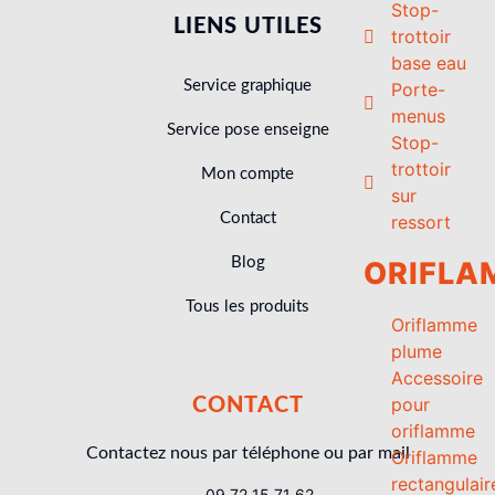
Stop-
LIENS UTILES
trottoir
base eau
Service graphique
Porte-
menus
Service pose enseigne
Stop-
trottoir
Mon compte
sur
Contact
ressort
Blog
ORIFLA
Tous les produits
Oriflamme
plume
Accessoire
pour
CONTACT
oriflamme
Contactez nous par téléphone ou par mail
Oriflamme
rectangulair
09 72 15 71 62