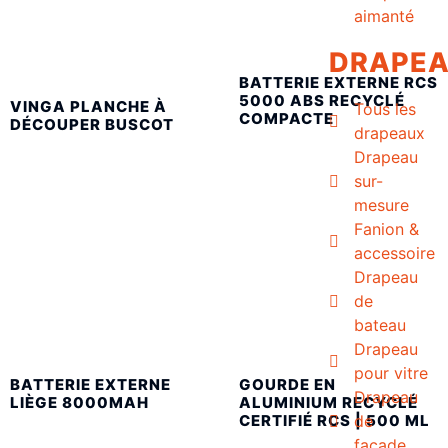
aimanté
DRAPE
BATTERIE EXTERNE RCS
5000 ABS RECYCLÉ
VINGA PLANCHE À
Tous les
COMPACTE
DÉCOUPER BUSCOT
drapeaux
Drapeau
sur-
mesure
Fanion &
accessoire
Drapeau
de
bateau
Drapeau
pour vitre
BATTERIE EXTERNE
GOURDE EN
Drapeau
LIÈGE 8000MAH
ALUMINIUM RECYCLÉ
de
CERTIFIÉ RCS | 500 ML
façade