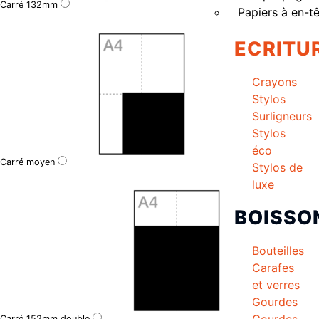
Carré 132mm
Papiers à en-t
ECRITU
Crayons
Stylos
Surligneurs
Stylos
éco
Carré moyen
Stylos de
luxe
BOISSO
Bouteilles
Carafes
et verres
Gourdes
Gourdes
Carré 152mm double