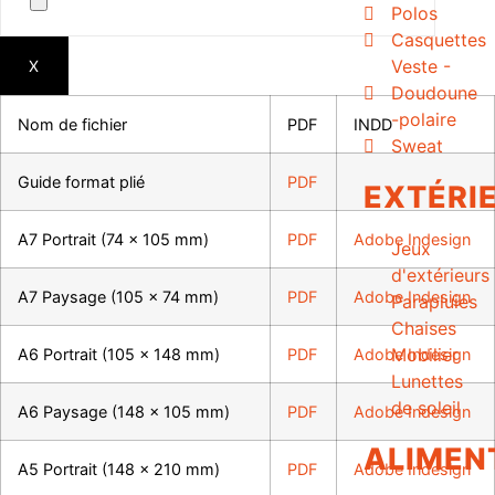
Polos
Casquettes
Veste -
X
Doudoune
-polaire
Nom de fichier
PDF
INDD
Sweat
Guide format plié
PDF
EXTÉRI
A7 Portrait (74 x 105 mm)
PDF
Adobe Indesign
Jeux
d'extérieurs
A7 Paysage (105 x 74 mm)
PDF
Adobe Indesign
Parapluies
Chaises
Mobilier
A6 Portrait (105 x 148 mm)
PDF
Adobe Indesign
Lunettes
de soleil
A6 Paysage (148 x 105 mm)
PDF
Adobe Indesign
ALIMEN
A5 Portrait (148 x 210 mm)
PDF
Adobe Indesign