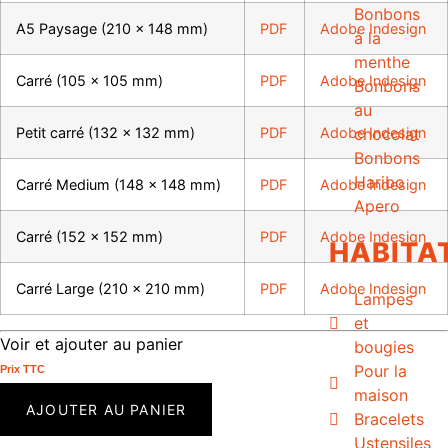
Bonbons
A5 Paysage (210 x 148 mm)
PDF
Adobe Indesign
à la
menthe
Carré (105 x 105 mm)
PDF
Adobe Indesign
Bonbons
au
Petit carré (132 x 132 mm)
PDF
Adobe Indesign
chocolat
Bonbons
Haribo
Carré Medium (148 x 148 mm)
PDF
Adobe Indesign
Apero
Carré (152 x 152 mm)
PDF
Adobe Indesign
HABITA
Carré Large (210 x 210 mm)
PDF
Adobe Indesign
Lampes
et
Voir et ajouter au panier
bougies
Pour la
Prix ​​TTC
maison
AJOUTER AU PANIER
Bracelets
Ustensiles