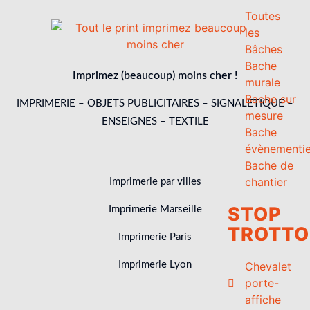
Toutes
les
Bâches
Bache
Imprimez (beaucoup) moins cher !
murale
Bache sur
IMPRIMERIE – OBJETS PUBLICITAIRES – SIGNALETIQUE –
mesure
ENSEIGNES – TEXTILE
Bache
évènementie
Bache de
chantier
Imprimerie par villes
STOP
Imprimerie Marseille
TROTTO
Imprimerie Paris
Chevalet
Imprimerie Lyon
porte-
affiche