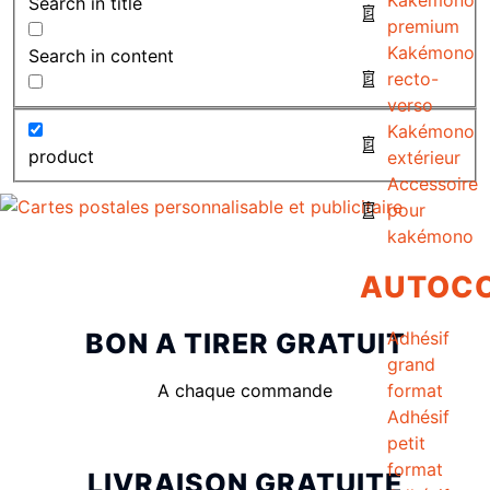
Search in title
premium
Kakémono
Search in content
recto-
verso
Kakémono
product
extérieur
Accessoire
pour
kakémono
AUTOC
BON A TIRER GRATUIT
Adhésif
grand
A chaque commande
format
Adhésif
petit
format
LIVRAISON GRATUITE