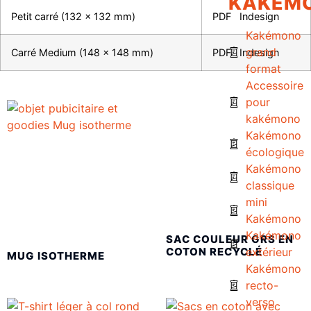
KAKÉM
Petit carré (132 x 132 mm)
PDF
Indesign
Kakémono
grand
Carré Medium (148 x 148 mm)
PDF
Indesign
format
Accessoire
pour
kakémono
Kakémono
écologique
Kakémono
classique
mini
Kakémono
Kakémono
SAC COULEUR GRS EN
COTON RECYCLÉ
extérieur
MUG ISOTHERME
Kakémono
recto-
verso