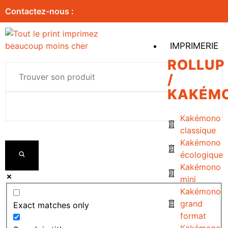
Contactez-nous :
IMPRIMERIE
ROLLUP
/
KAKÉM
Kakémono
classique
Kakémono
écologique
Kakémono
mini
Kakémono
grand
Exact matches only
format
Kakémono