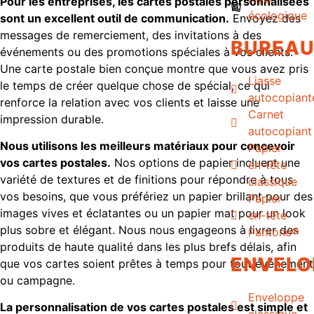
Pour les entreprises, les cartes postales personnalisées
écologique
sont un excellent outil de communication.
Envoyez des
messages de remerciement, des invitations à des
BUREA
événements ou des promotions spéciales à vos clients.
Une carte postale bien conçue montre que vous avez pris
Liasse
le temps de créer quelque chose de spécial, ce qui
autocopiant
renforce la relation avec vos clients et laisse une
Carnet
impression durable.
autocopiant
Nous utilisons les meilleurs matériaux pour concevoir
Papier
vos cartes postales.
Nos options de papier incluent une
en-tête
variété de textures et de finitions pour répondre à tous
classique
vos besoins, que vous préfériez un papier brillant pour des
Papier
images vives et éclatantes ou un papier mat pour un look
en-tête
plus sobre et élégant. Nous nous engageons à livrer des
Pantone®
produits de haute qualité dans les plus brefs délais, afin
ENVELO
que vos cartes soient prêtes à temps pour tout événement
ou campagne.
Enveloppe
La personnalisation de vos cartes postales est simple et
classique