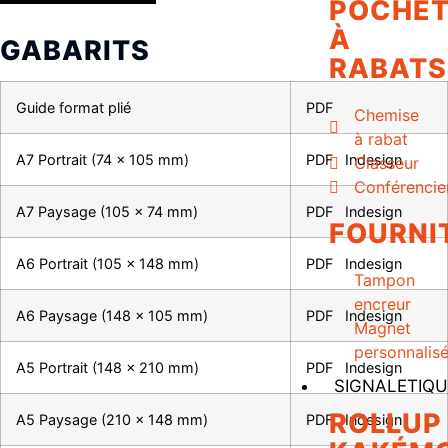
POCHET
À
GABARITS
RABATS
Guide format plié
PDF
Chemise
à rabat
A7 Portrait (74 x 105 mm)
PDF
Indesign
Classeur
Conférencie
A7 Paysage (105 x 74 mm)
PDF
Indesign
FOURNI
A6 Portrait (105 x 148 mm)
PDF
Indesign
Tampon
encreur
A6 Paysage (148 x 105 mm)
PDF
Indesign
Magnet
personnalis
A5 Portrait (148 x 210 mm)
PDF
Indesign
SIGNALETIQU
ROLLUP
A5 Paysage (210 x 148 mm)
PDF
Indesign