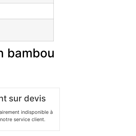
en bambou
t sur devis
irement indisponible à
otre service client.