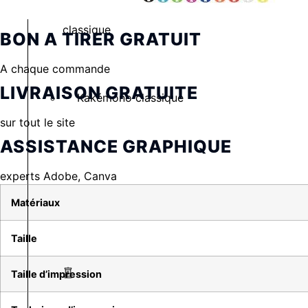
Kakémono
classique
BON A TIRER GRATUIT
A chaque commande
LIVRAISON GRATUITE
Kakémono classique
sur tout le site
ASSISTANCE GRAPHIQUE
experts Adobe, Canva
Matériaux
Taille
Taille d’impression