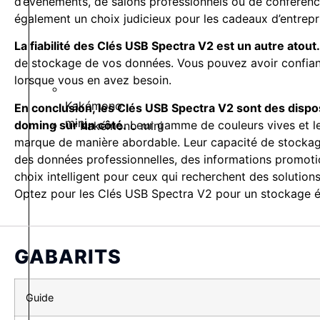
d’événements, de salons professionnels ou de conférence
également un choix judicieux pour les cadeaux d’entrep
La fiabilité des Clés USB Spectra V2 est un autre atout.
de stockage de vos données. Vous pouvez avoir confiance
lorsque vous en avez besoin.
Kakémono
En conclusion, les Clés USB Spectra V2 sont des dispo
mini
doming sur un côté.
Leur gamme de couleurs vives et le
Kakémono mini
marque de manière abordable. Leur capacité de stockage
des données professionnelles, des informations promotionn
choix intelligent pour ceux qui recherchent des solutio
Optez pour les Clés USB Spectra V2 pour un stockage 
GABARITS
Guide