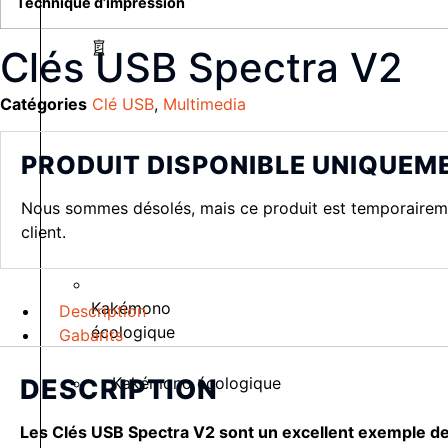
Technique d’impression
Clés USB Spectra V2
Catégories
Clé USB
,
Multimedia
PRODUIT DISPONIBLE UNIQUEM
Nous sommes désolés, mais ce produit est temporairemen
client.
Kakémono
Description
écologique
Gabarits
Kakémono écologique
DESCRIPTION
Les Clés USB Spectra V2 sont un excellent exemple de