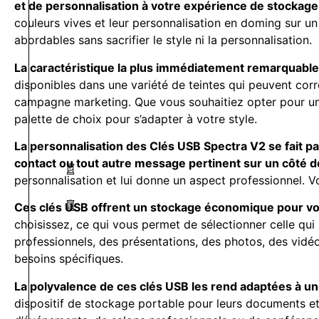
et de personnalisation à votre expérience de stockag
couleurs vives et leur personnalisation en doming sur un
abordables sans sacrifier le style ni la personnalisation.
La caractéristique la plus immédiatement remarquable
disponibles dans une variété de teintes qui peuvent corr
campagne marketing. Que vous souhaitiez opter pour une c
palette de choix pour s’adapter à votre style.
La personnalisation des Clés USB Spectra V2 se fait pa
contact ou tout autre message pertinent sur un côté de
personnalisation et lui donne un aspect professionnel. V
Ces clés USB offrent un stockage économique pour v
choisissez, ce qui vous permet de sélectionner celle q
professionnels, des présentations, des photos, des vidéo
besoins spécifiques.
La polyvalence de ces clés USB les rend adaptées à une 
dispositif de stockage portable pour leurs documents et