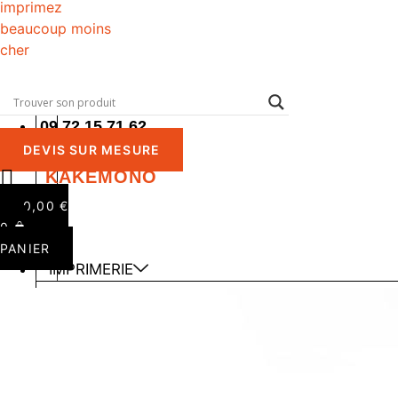
IMPRIMERIE
09 72 15 71 62
ROLLUP
DEVIS SUR MESURE
/
KAKÉMONO
0,00
€
0
PANIER
IMPRIMERIE
ROLLUP / KAKÉMONO