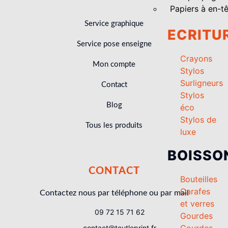
Papiers à en-t
Service graphique
ECRITU
Service pose enseigne
Crayons
Mon compte
Stylos
Surligneurs
Contact
Stylos
Blog
éco
Stylos de
Tous les produits
luxe
BOISSO
CONTACT
Bouteilles
Carafes
Contactez nous par téléphone ou par mail
et verres
09 72 15 71 62
Gourdes
Gourdes
contact@toutleprint.fr