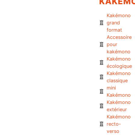
KAKÉM
Kakémono
grand
format
Accessoire
pour
kakémono
Kakémono
écologique
Kakémono
classique
mini
Kakémono
Kakémono
extérieur
Kakémono
recto-
verso