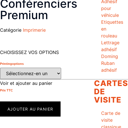
Conférenciers
Adhésif
pour
Premium
véhicule
Etiquettes
en
Catégorie
Imprimerie
rouleau
Lettrage
adhésif
CHOISISSEZ VOS OPTIONS
Doming
Ruban
Printingoptions
adhésif
CARTES
Voir et ajouter au panier
DE
Prix ​​TTC
VISITE
AJOUTER AU PANIER
Carte de
visite
classique