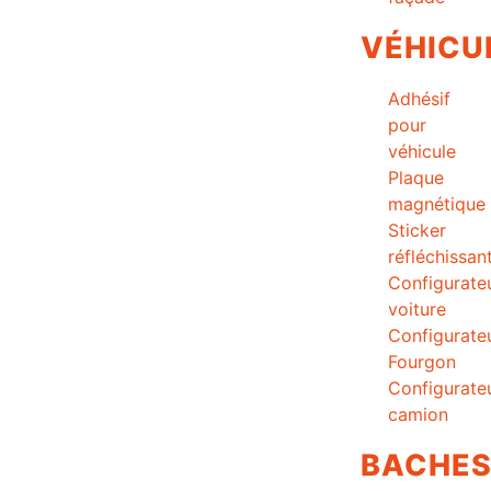
VÉHICU
Adhésif
pour
véhicule
Plaque
magnétique
Sticker
réfléchissan
Configurate
voiture
Configurate
Fourgon
Configurate
camion
BACHE