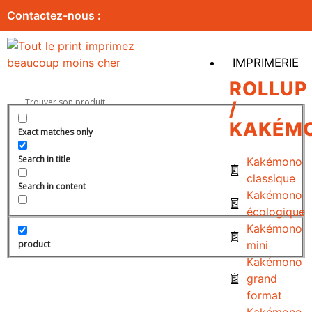
Contactez-nous :
IMPRIMERIE
ROLLUP
/
KAKÉM
Exact matches only
Search in title
Kakémono
classique
Search in content
Kakémono
écologique
Kakémono
product
mini
Kakémono
grand
format
Kakémono