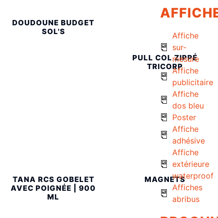
AFFICH
DOUDOUNE BUDGET
SOL'S
Affiche
sur-
PULL COL ZIPPÉ
mesure
TRICORP
Affiche
publicitaire
Affiche
dos bleu
Poster
Affiche
adhésive
Affiche
extérieure
waterproof
TANA RCS GOBELET
MAGNETS
Affiches
AVEC POIGNÉE | 900
ML
abribus