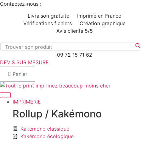
Aller
Contactez-nous :
au
Livraison gratuite
Imprimé en France
contenu
Vérifications fichiers
Création graphique
Avis clients 5/5
09 72 15 71 62
DEVIS SUR MESURE
Panier
IMPRIMERIE
Rollup / Kakémono
Kakémono classique
Kakémono écologique