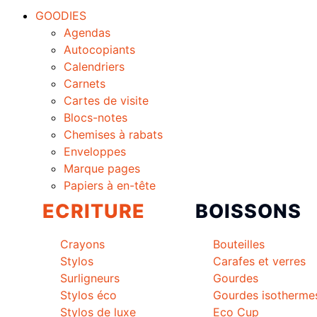
GOODIES
Agendas
Autocopiants
Calendriers
Carnets
Cartes de visite
Blocs-notes
Chemises à rabats
Enveloppes
Marque pages
Papiers à en-tête
ECRITURE
BOISSONS
Crayons
Bouteilles
Stylos
Carafes et verres
Surligneurs
Gourdes
Stylos éco
Gourdes isotherme
Stylos de luxe
Eco Cup