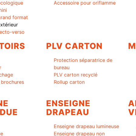
cologique
Accessoire pour oriflamme
ini
rand format
térieur
ecto-verso
TOIRS
PLV CARTON
M
Protection séparatrice de
r
bureau
ichage
PLV carton recyclé
à brochures
Rollup carton
NE
ENSEIGNE
A
DUE
DRAPEAU
V
Enseigne drapeau lumineuse
re
Enseigne drapeau non