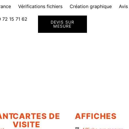
rance
Vérifications fichiers
Création graphique
Avis
 72 15 71 62
DEVIS SUR
MESURE
ANT
CARTES DE
AFFICHES
VISITE