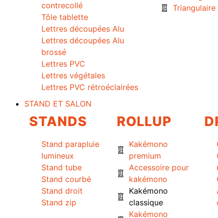
contrecollé
Triangulaire
Tôle tablette
Lettres découpées Alu
Lettres découpées Alu
brossé
Lettres PVC
Lettres végétales
Lettres PVC rétroéclairées
STAND ET SALON
STANDS
ROLLUP
D
Stand parapluie
Kakémono
lumineux
premium
Stand tube
Accessoire pour
Stand courbé
kakémono
Stand droit
Kakémono
Stand zip
classique
Kakémono