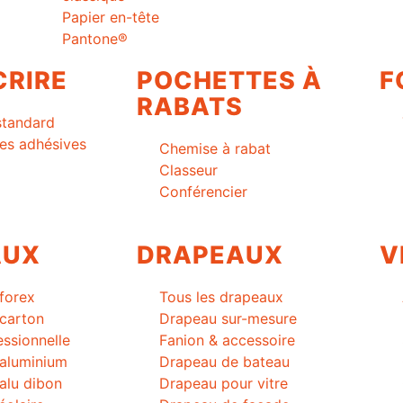
Papier en-tête
Pantone®
CRIRE
POCHETTES À
F
RABATS
standard
es adhésives
Chemise à rabat
Classeur
Conférencier
AUX
DRAPEAUX
V
forex
Tous les drapeaux
carton
Drapeau sur-mesure
essionnelle
Fanion & accessoire
 aluminium
Drapeau de bateau
alu dibon
Drapeau pour vitre