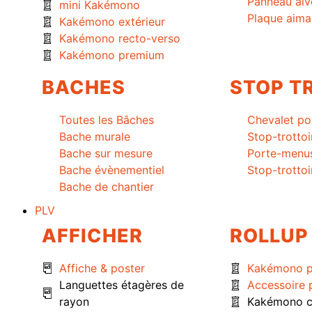
Panneau alv
mini Kakémono
Plaque aima
Kakémono extérieur
Kakémono recto-verso
Kakémono premium
BACHES
STOP T
Toutes les Bâches
Chevalet po
Bache murale
Stop-trottoi
Bache sur mesure
Porte-menu
Bache évènementiel
Stop-trottoi
Bache de chantier
PLV
AFFICHER
ROLLUP
Affiche & poster
Kakémono 
Languettes étagères de
Accessoire
rayon
Kakémono c