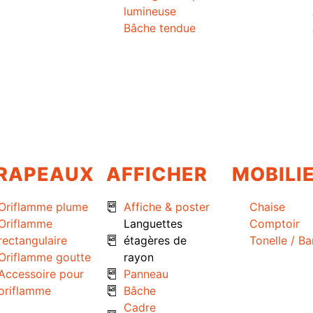
lumineuse
Bâche tendue
RAPEAUX
AFFICHER
MOBILI
Oriflamme plume
Affiche & poster
Chaise
Oriflamme
Languettes
Comptoir
rectangulaire
étagères de
Tonelle / B
Oriflamme goutte
rayon
Accessoire pour
Panneau
oriflamme
Bâche
Cadre