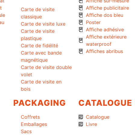
at
Affiche sur-mesure
t
Affiche publicitaire
Carte de visite
ule
Affiche dos bleu
classique
au
Poster
Carte de visite luxe
Affiche adhésive
Carte de visite
Affiche extérieure
plastique
waterproof
Carte de fidélité
Affiches abribus
Carte avec bande
magnétique
Carte de visite double
volet
Carte de visite en
bois
PACKAGING
CATALOGUE
Coffrets
Catalogue
Emballages
Livre
Sacs