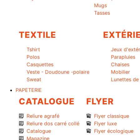
Mugs
Tasses
TEXTILE
EXTÉRI
Tshirt
Jeux d'extér
Polos
Parapluies
Casquettes
Chaises
Veste - Doudoune -polaire
Mobilier
Sweat
Lunettes de 
PAPETERIE
CATALOGUE
FLYER
Reliure agrafé
Flyer classique
Reliure dos carré collé
Flyer luxe
Catalogue
Flyer écologique
Magazine