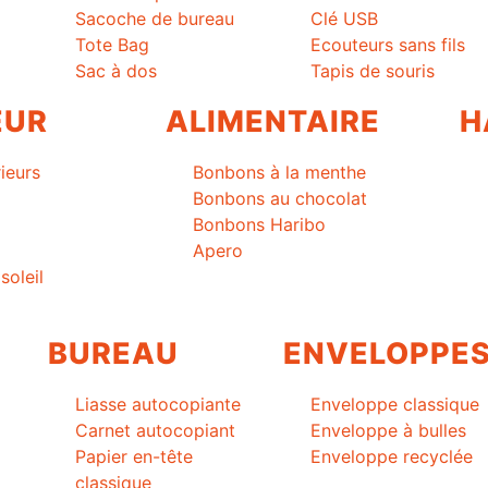
Sacoche de bureau
Clé USB
Tote Bag
Ecouteurs sans fils
Sac à dos
Tapis de souris
EUR
ALIMENTAIRE
H
ieurs
Bonbons à la menthe
Bonbons au chocolat
Bonbons Haribo
Apero
soleil
BUREAU
ENVELOPPE
Liasse autocopiante
Enveloppe classique
Carnet autocopiant
Enveloppe à bulles
Papier en-tête
Enveloppe recyclée
classique