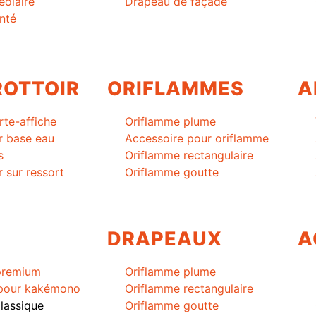
éolaire
Drapeau de façade
nté
ROTTOIR
ORIFLAMMES
A
rte-affiche
Oriflamme plume
r base eau
Accessoire pour oriflamme
s
Oriflamme rectangulaire
r sur ressort
Oriflamme goutte
DRAPEAUX
A
premium
Oriflamme plume
 pour kakémono
Oriflamme rectangulaire
lassique
Oriflamme goutte