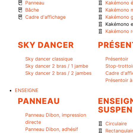
Panneau
Kakémono é
Bâche
Kakémono m
Cadre d'affichage
Kakémono g
Kakémono ex
Kakémono r
SKY DANCER
PRÉSEN
Sky dancer classique
Présentoir
Sky dancer 2 bras / 1 jambe
Stop-trottoi
Sky dancer 2 bras / 2 jambes
Cadre d'aff
Présentoir 
ENSEIGNE
PANNEAU
ENSEIG
SUSPEN
Panneau Dibon, impression
directe
Circulaire
Panneau Dibon, adhésif
Rectangulai