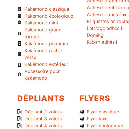
Adhésif grand form
Adhésif petit forma
Kakémono classique
Adhésif pour véhic
Kakémono écologique
Etiquettes en roule
Kakémono mini
Lettrage adhésif
Kakémono grand
Doming
format
Ruban adhésif
Kakémono premium
Kakémono recto-
verso
Kakémono extérieur
Accessoire pour
kakémono
DÉPLIANTS
FLYERS
Dépliant 2 volets
Flyer classique
Dépliant 3 volets
Flyer luxe
Dépliant 4 volets
Flyer écologique