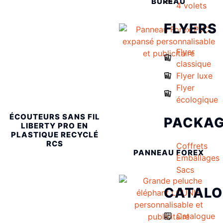
BUREAU
4 volets
FLYERS
Flyer
classique
Flyer luxe
Flyer
écologique
ÉCOUTEURS SANS FIL
PACKAG
LIBERTY PRO EN
PLASTIQUE RECYCLÉ
RCS
Coffrets
PANNEAU FOREX
Emballages
Sacs
CATAL
Catalogue