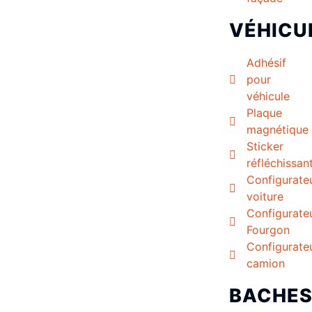
VÉHICU
Adhésif
pour
véhicule
Plaque
magnétique
Sticker
réfléchissan
Configurate
voiture
Configurate
Fourgon
Configurate
camion
BACHE