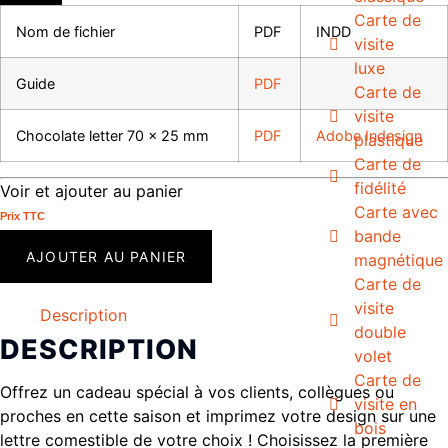
Carte de
Nom de fichier
PDF
INDD
visite
luxe
Guide
PDF
Carte de
visite
Chocolate letter 70 x 25 mm
PDF
Adobe Indesign
plastique
Carte de
fidélité
Voir et ajouter au panier
Carte avec
Prix ​​TTC
bande
AJOUTER AU PANIER
magnétique
Carte de
visite
Description
double
DESCRIPTION
volet
Carte de
Offrez un cadeau spécial à vos clients, collègues ou
visite en
proches en cette saison et imprimez votre design sur une
bois
lettre comestible de votre choix ! Choisissez la première