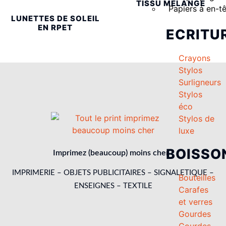
TISSU MÉLANGÉ
Papiers à en-t
LUNETTES DE SOLEIL
EN RPET
ECRITU
Crayons
Stylos
Surligneurs
Stylos
éco
Stylos de
luxe
BOISSO
Imprimez (beaucoup) moins cher !
IMPRIMERIE – OBJETS PUBLICITAIRES – SIGNALETIQUE –
Bouteilles
ENSEIGNES – TEXTILE
Carafes
et verres
Gourdes
Gourdes