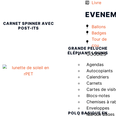
Livre
EVENEM
CARNET SPINNER AVEC
Ballons
POST-ITS
Badges
Tour de
cou
GRANDE PELUCHE
ÉLÉPHANT LOUNIS
GOODIES
Agendas
Autocopiants
Calendriers
Carnets
Cartes de visit
Blocs-notes
Chemises à ra
Enveloppes
POLO BASIQUE EN
Marque pages