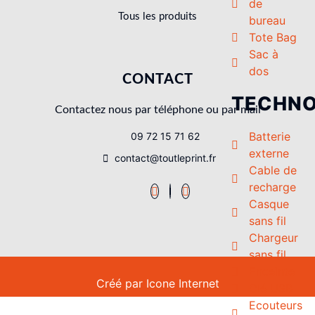
de
Tous les produits
bureau
Tote Bag
Sac à
dos
CONTACT
TECHNO
Contactez nous par téléphone ou par mail
Batterie
09 72 15 71 62
externe
contact@toutleprint.fr
Cable de
recharge
Casque
sans fil
Chargeur
sans fil
Enceinte
Créé par
Icone Internet
Clé USB
Ecouteurs