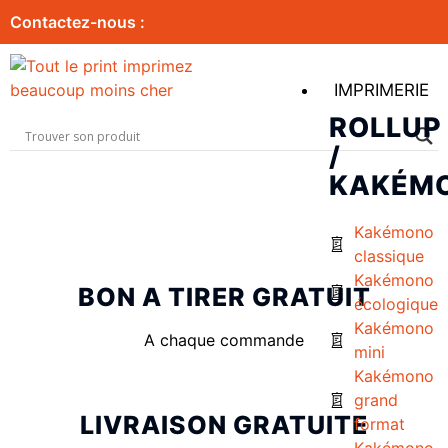
Contactez-nous :
IMPRIMERIE
ROLLUP
/
KAKÉM
Kakémono
classique
Kakémono
BON A TIRER GRATUIT
écologique
Kakémono
A chaque commande
mini
Kakémono
grand
LIVRAISON GRATUITE
format
Kakémono