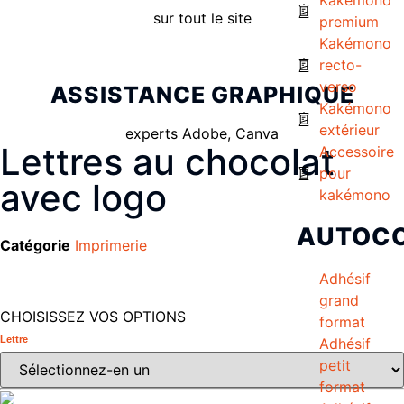
sur tout le site
premium
Kakémono
recto-
verso
ASSISTANCE GRAPHIQUE
Kakémono
extérieur
experts Adobe, Canva
Lettres au chocolat
Accessoire
pour
avec logo
kakémono
AUTOC
Catégorie
Imprimerie
Adhésif
grand
CHOISISSEZ VOS OPTIONS
format
Lettre
Adhésif
petit
format