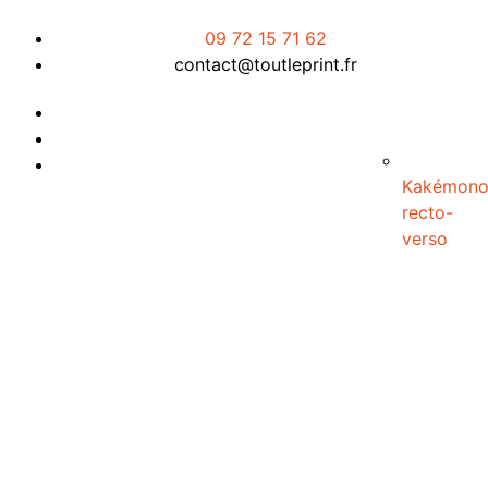
09 72 15 71 62
contact@toutleprint.fr
Kakémon
Créé par
Icone Internet
recto-
verso