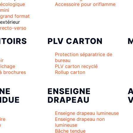
écologique
Accessoire pour oriflamme
mini
grand format
xtérieur
recto-verso
TOIRS
PLV CARTON
M
Protection séparatrice de
ir
bureau
fichage
PLV carton recyclé
 à brochures
Rollup carton
NE
ENSEIGNE
NDUE
DRAPEAU
V
Enseigne drapeau lumineuse
ire
Enseigne drapeau non
e
lumineuse
Bâche tendue