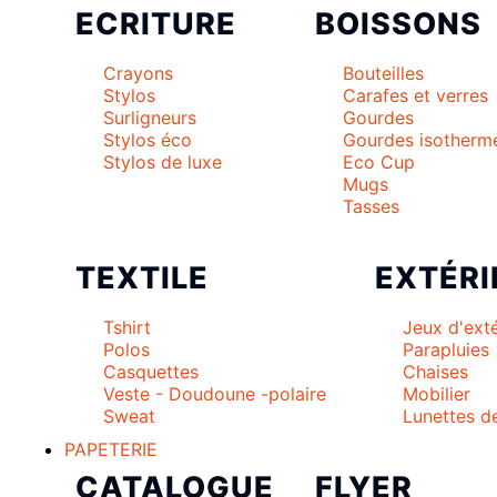
ECRITURE
BOISSONS
Crayons
Bouteilles
Stylos
Carafes et verres
Surligneurs
Gourdes
Stylos éco
Gourdes isotherm
Stylos de luxe
Eco Cup
Mugs
Tasses
TEXTILE
EXTÉRI
Tshirt
Jeux d'exté
Polos
Parapluies
Casquettes
Chaises
Veste - Doudoune -polaire
Mobilier
Sweat
Lunettes de
PAPETERIE
CATALOGUE
FLYER