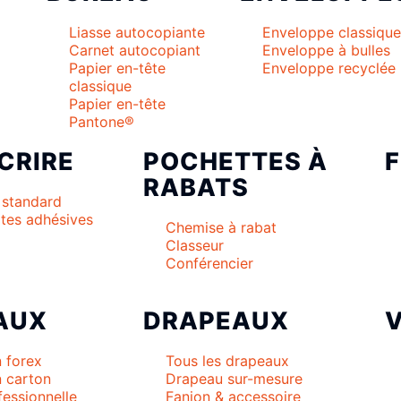
Liasse autocopiante
Enveloppe classique
Carnet autocopiant
Enveloppe à bulles
Papier en-tête
Enveloppe recyclée
classique
Papier en-tête
Pantone®
CRIRE
POCHETTES À
RABATS
 standard
tes adhésives
Chemise à rabat
Classeur
Conférencier
AUX
DRAPEAUX
 forex
Tous les drapeaux
 carton
Drapeau sur-mesure
fessionnelle
Fanion & accessoire