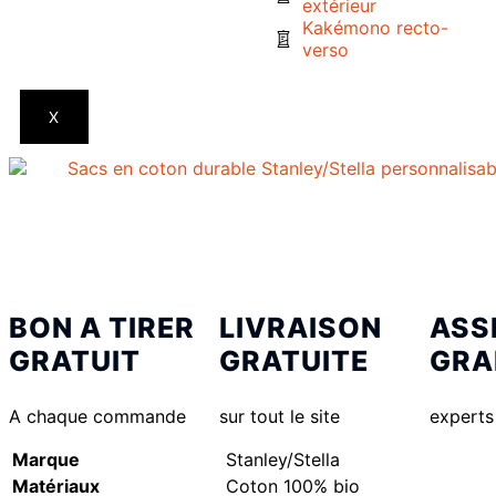
extérieur
Kakémono recto-
verso
X
BON A TIRER
LIVRAISON
ASS
GRATUIT
GRATUITE
GRA
A chaque commande
sur tout le site
experts
Marque
Stanley/Stella
Matériaux
Coton 100% bio