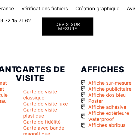
France
Vérifications fichiers
Création graphique
Avi
9 72 15 71 62
DEVIS SUR
MESURE
ANT
CARTES DE
AFFICHES
VISITE
mat
Affiche sur-mesure
at
Affiche publicitaire
Carte de visite
cule
Affiche dos bleu
classique
eau
Poster
Carte de visite luxe
Affiche adhésive
Carte de visite
Affiche extérieure
plastique
waterproof
Carte de fidélité
Affiches abribus
Carte avec bande
magnétique