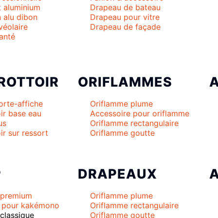
t aluminium
Drapeau de bateau
 alu dibon
Drapeau pour vitre
véolaire
Drapeau de façade
anté
ROTTOIR
ORIFLAMMES
orte-affiche
Oriflamme plume
ir base eau
Accessoire pour oriflamme
us
Oriflamme rectangulaire
ir sur ressort
Oriflamme goutte
P
DRAPEAUX
premium
Oriflamme plume
e pour kakémono
Oriflamme rectangulaire
classique
Oriflamme goutte