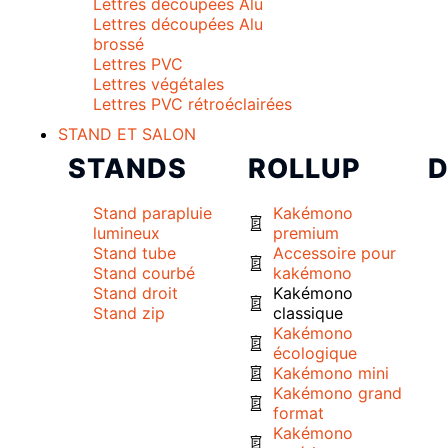
Lettres découpées Alu
Lettres découpées Alu
brossé
Lettres PVC
Lettres végétales
Lettres PVC rétroéclairées
STAND ET SALON
STANDS
ROLLUP
Stand parapluie
Kakémono
lumineux
premium
Stand tube
Accessoire pour
Stand courbé
kakémono
Stand droit
Kakémono
Stand zip
classique
Kakémono
écologique
Kakémono mini
Kakémono grand
format
Kakémono