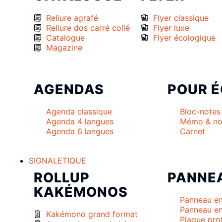
Reliure agrafé
Flyer classique
Reliure dos carré collé
Flyer luxe
Catalogue
Flyer écologique
Magazine
AGENDAS
POUR É
Agenda classique
Bloc-notes
Agenda 4 langues
Mémo & no
Agenda 6 langues
Carnet
SIGNALETIQUE
ROLLUP
PANNE
KAKÉMONOS
Panneau en
Panneau en
Kakémono grand format
Plaque pro