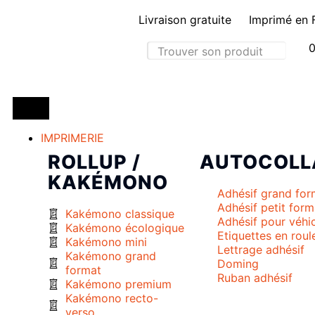
Livraison gratuite
Imprimé en 
0
IMPRIMERIE
ROLLUP /
AUTOCOLL
KAKÉMONO
Adhésif grand for
Adhésif petit form
Kakémono classique
Adhésif pour véhi
Kakémono écologique
Etiquettes en roul
Kakémono mini
Lettrage adhésif
Kakémono grand
Doming
format
Ruban adhésif
Kakémono premium
Kakémono recto-
verso