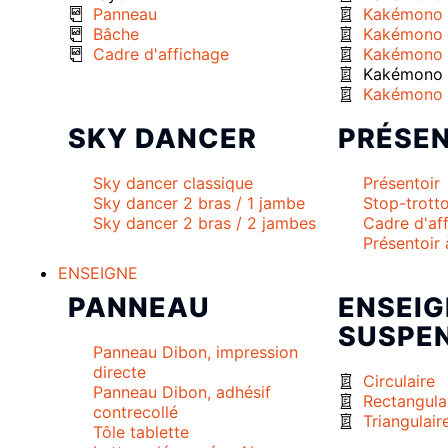
Panneau
Kakémono 
Bâche
Kakémono 
Cadre d'affichage
Kakémono 
Kakémono e
Kakémono 
SKY DANCER
PRÉSEN
Sky dancer classique
Présentoir
Sky dancer 2 bras / 1 jambe
Stop-trotto
Sky dancer 2 bras / 2 jambes
Cadre d'af
Présentoir
ENSEIGNE
PANNEAU
ENSEIG
SUSPE
Panneau Dibon, impression
directe
Circulaire
Panneau Dibon, adhésif
Rectangula
contrecollé
Triangulair
Tôle tablette