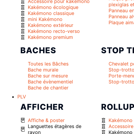
Accessoire pour kakémono
plexiglas e
Kakémono écologique
Panneau en
Kakémono classique
Panneau al
mini Kakémono
Plaque aim
Kakémono extérieur
Kakémono recto-verso
Kakémono premium
BACHES
STOP T
Toutes les Bâches
Chevalet p
Bache murale
Stop-trotto
Bache sur mesure
Porte-men
Bache évènementiel
Stop-trotto
Bache de chantier
PLV
AFFICHER
ROLLU
Affiche & poster
Kakémono 
Languettes étagères de
Accessoir
rayon
Kakémono 