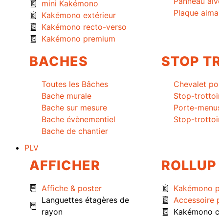
Panneau alv
mini Kakémono
Plaque aima
Kakémono extérieur
Kakémono recto-verso
Kakémono premium
BACHES
STOP T
Toutes les Bâches
Chevalet po
Bache murale
Stop-trottoi
Bache sur mesure
Porte-menu
Bache évènementiel
Stop-trottoi
Bache de chantier
PLV
AFFICHER
ROLLUP
Affiche & poster
Kakémono 
Languettes étagères de
Accessoire
rayon
Kakémono c