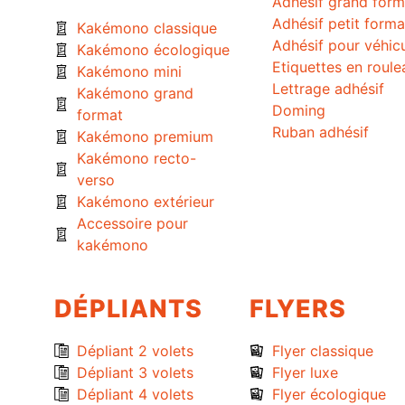
Adhésif grand form
Adhésif petit forma
Kakémono classique
Adhésif pour véhic
Kakémono écologique
Etiquettes en roule
Kakémono mini
Lettrage adhésif
Kakémono grand
Doming
format
Ruban adhésif
Kakémono premium
Kakémono recto-
verso
Kakémono extérieur
Accessoire pour
kakémono
DÉPLIANTS
FLYERS
Dépliant 2 volets
Flyer classique
Dépliant 3 volets
Flyer luxe
Dépliant 4 volets
Flyer écologique