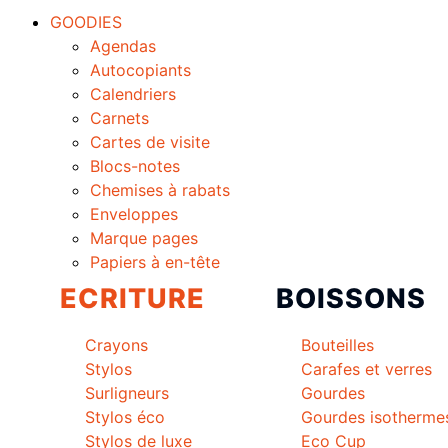
GOODIES
Agendas
Autocopiants
Calendriers
Carnets
Cartes de visite
Blocs-notes
Chemises à rabats
Enveloppes
Marque pages
Papiers à en-tête
ECRITURE
BOISSONS
Crayons
Bouteilles
Stylos
Carafes et verres
Surligneurs
Gourdes
Stylos éco
Gourdes isotherme
Stylos de luxe
Eco Cup