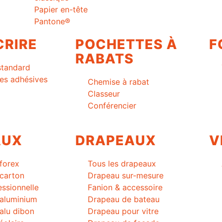
Papier en-tête
Pantone®
CRIRE
POCHETTES À
F
RABATS
standard
es adhésives
Chemise à rabat
Classeur
Conférencier
AUX
DRAPEAUX
V
forex
Tous les drapeaux
carton
Drapeau sur-mesure
essionnelle
Fanion & accessoire
 aluminium
Drapeau de bateau
alu dibon
Drapeau pour vitre