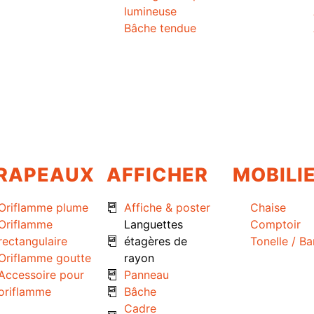
lumineuse
Bâche tendue
RAPEAUX
AFFICHER
MOBILI
Oriflamme plume
Affiche & poster
Chaise
Oriflamme
Languettes
Comptoir
rectangulaire
étagères de
Tonelle / B
Oriflamme goutte
rayon
Accessoire pour
Panneau
oriflamme
Bâche
Cadre