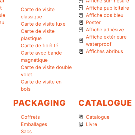
at
Affiche sur-mesure
t
Affiche publicitaire
Carte de visite
ule
Affiche dos bleu
classique
au
Poster
Carte de visite luxe
Affiche adhésive
Carte de visite
Affiche extérieure
plastique
waterproof
Carte de fidélité
Affiches abribus
Carte avec bande
magnétique
Carte de visite double
volet
Carte de visite en
bois
PACKAGING
CATALOGUE
Coffrets
Catalogue
Emballages
Livre
Sacs