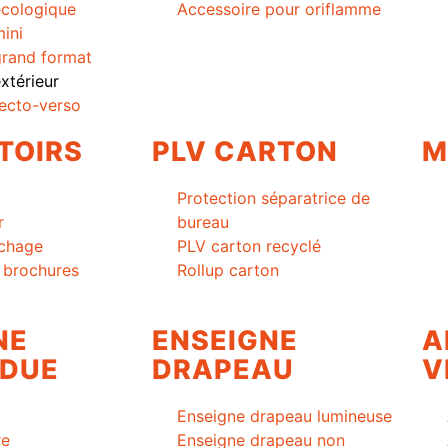
cologique
Accessoire pour oriflamme
ini
rand format
térieur
ecto-verso
TOIRS
PLV CARTON
M
Protection séparatrice de
r
bureau
ichage
PLV carton recyclé
à brochures
Rollup carton
NE
ENSEIGNE
A
DUE
DRAPEAU
V
Enseigne drapeau lumineuse
re
Enseigne drapeau non