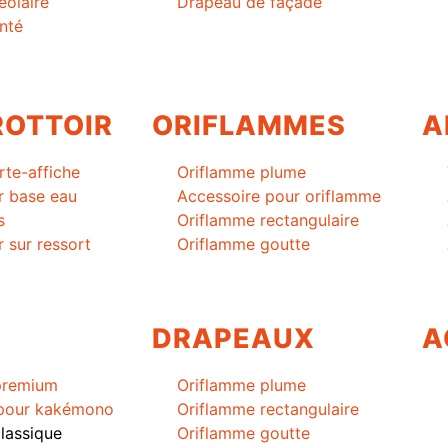
éolaire
Drapeau de façade
nté
ROTTOIR
ORIFLAMMES
A
rte-affiche
Oriflamme plume
r base eau
Accessoire pour oriflamme
s
Oriflamme rectangulaire
r sur ressort
Oriflamme goutte
DRAPEAUX
A
premium
Oriflamme plume
 pour kakémono
Oriflamme rectangulaire
lassique
Oriflamme goutte