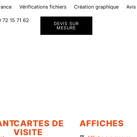
rance
Vérifications fichiers
Création graphique
Avis
 72 15 71 62
DEVIS SUR
MESURE
ANT
CARTES DE
AFFICHES
VISITE