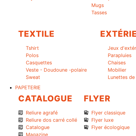
Mugs
Tasses
TEXTILE
EXTÉRI
Tshirt
Jeux d'extér
Polos
Parapluies
Casquettes
Chaises
Veste - Doudoune -polaire
Mobilier
Sweat
Lunettes de 
PAPETERIE
CATALOGUE
FLYER
Reliure agrafé
Flyer classique
Reliure dos carré collé
Flyer luxe
Catalogue
Flyer écologique
Magazine