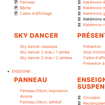
Panneau
Kakémono é
Bâche
Kakémono m
Cadre d'affichage
Kakémono g
Kakémono ex
Kakémono r
SKY DANCER
PRÉSEN
Sky dancer classique
Présentoir
Sky dancer 2 bras / 1 jambe
Stop-trottoi
Sky dancer 2 bras / 2 jambes
Cadre d'aff
Présentoir 
ENSEIGNE
PANNEAU
ENSEIG
SUSPEN
Panneau Dibon, impression
directe
Circulaire
Panneau Dibon, adhésif
Rectangulai