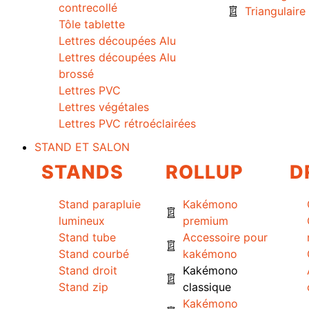
contrecollé
Triangulaire
Tôle tablette
Lettres découpées Alu
Lettres découpées Alu
brossé
Lettres PVC
Lettres végétales
Lettres PVC rétroéclairées
STAND ET SALON
STANDS
ROLLUP
D
Stand parapluie
Kakémono
lumineux
premium
Stand tube
Accessoire pour
Stand courbé
kakémono
Stand droit
Kakémono
Stand zip
classique
Kakémono