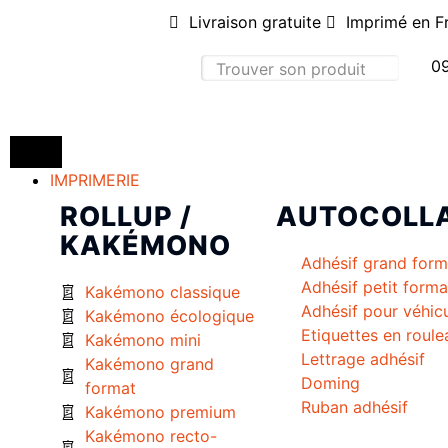
Livraison gratuite
Imprimé en F
09
IMPRIMERIE
ROLLUP /
AUTOCOLL
KAKÉMONO
Adhésif grand form
Adhésif petit forma
Kakémono classique
Adhésif pour véhic
Kakémono écologique
Etiquettes en roule
Kakémono mini
Lettrage adhésif
Kakémono grand
Doming
format
Ruban adhésif
Kakémono premium
Kakémono recto-