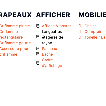
RAPEAUX
AFFICHER
MOBILI
Oriflamme plume
Affiche & poster
Chaise
Oriflamme
Languettes
Comptoir
rectangulaire
étagères de
Tonelle / B
Oriflamme goutte
rayon
Accessoire pour
Panneau
oriflamme
Bâche
Cadre
d'affichage