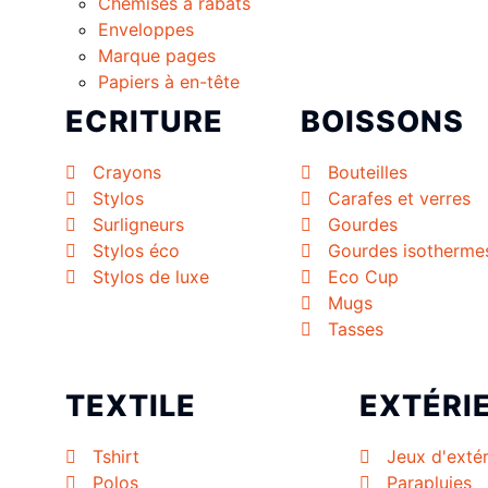
Chemises à rabats
Enveloppes
Marque pages
Papiers à en-tête
ECRITURE
BOISSONS
Crayons
Bouteilles
Stylos
Carafes et verres
Surligneurs
Gourdes
Stylos éco
Gourdes isotherme
Stylos de luxe
Eco Cup
Mugs
Tasses
TEXTILE
EXTÉRI
Tshirt
Jeux d'extér
Polos
Parapluies