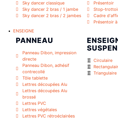
Sky dancer classique
Présentoir
Sky dancer 2 bras / 1 jambe
Stop-trottoi
Sky dancer 2 bras / 2 jambes
Cadre d'aff
Présentoir 
ENSEIGNE
PANNEAU
ENSEIG
SUSPEN
Panneau Dibon, impression
directe
Circulaire
Panneau Dibon, adhésif
Rectangulai
contrecollé
Triangulaire
Tôle tablette
Lettres découpées Alu
Lettres découpées Alu
brossé
Lettres PVC
Lettres végétales
Lettres PVC rétroéclairées