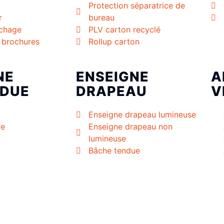
Protection séparatrice de
r
bureau
ichage
PLV carton recyclé
à brochures
Rollup carton
NE
ENSEIGNE
A
DUE
DRAPEAU
V
Enseigne drapeau lumineuse
re
Enseigne drapeau non
lumineuse
Bâche tendue