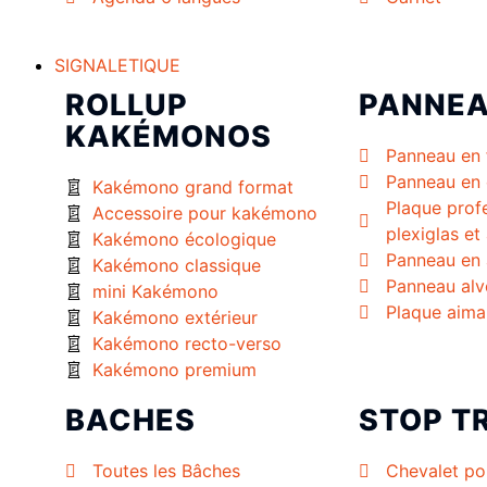
SIGNALETIQUE
ROLLUP
PANNE
KAKÉMONOS
Panneau en 
Panneau en 
Kakémono grand format
Plaque prof
Accessoire pour kakémono
plexiglas et
Kakémono écologique
Panneau en 
Kakémono classique
Panneau alv
mini Kakémono
Plaque aima
Kakémono extérieur
Kakémono recto-verso
Kakémono premium
BACHES
STOP T
Toutes les Bâches
Chevalet po