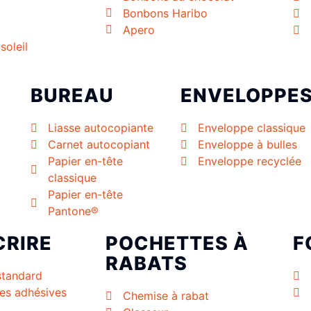
Bonbons Haribo
Apero
soleil
BUREAU
ENVELOPPE
Liasse autocopiante
Enveloppe classique
Carnet autocopiant
Enveloppe à bulles
Papier en-tête
Enveloppe recyclée
classique
Papier en-tête
Pantone®
CRIRE
POCHETTES À
F
RABATS
standard
es adhésives
Chemise à rabat