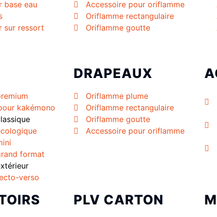
r base eau
Accessoire pour oriflamme
s
Oriflamme rectangulaire
r sur ressort
Oriflamme goutte
DRAPEAUX
A
premium
Oriflamme plume
 pour kakémono
Oriflamme rectangulaire
lassique
Oriflamme goutte
cologique
Accessoire pour oriflamme
ini
rand format
térieur
ecto-verso
TOIRS
PLV CARTON
M