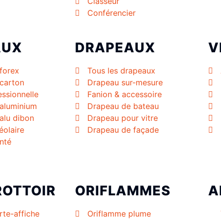
Classeur
Conférencier
AUX
DRAPEAUX
V
forex
Tous les drapeaux
carton
Drapeau sur-mesure
essionnelle
Fanion & accessoire
 aluminium
Drapeau de bateau
alu dibon
Drapeau pour vitre
éolaire
Drapeau de façade
nté
ROTTOIR
ORIFLAMMES
A
rte-affiche
Oriflamme plume