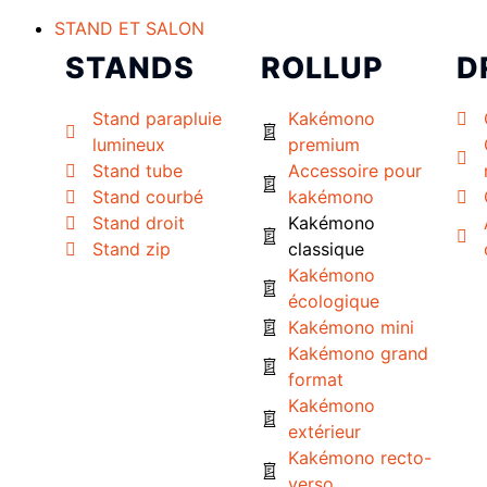
STAND ET SALON
STANDS
ROLLUP
D
Stand parapluie
Kakémono
lumineux
premium
Stand tube
Accessoire pour
Stand courbé
kakémono
Stand droit
Kakémono
Stand zip
classique
Kakémono
écologique
Kakémono mini
Kakémono grand
format
Kakémono
extérieur
Kakémono recto-
verso