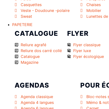
Casquettes
Chaises
Veste - Doudoune -polaire
Mobilier
Sweat
Lunettes de 
PAPETERIE
CATALOGUE
FLYER
Reliure agrafé
Flyer classique
Reliure dos carré collé
Flyer luxe
Catalogue
Flyer écologique
Magazine
AGENDAS
POUR É
Agenda classique
Bloc-notes 
Agenda 4 langues
Mémo & not
Agenda 6 langues
Carnet