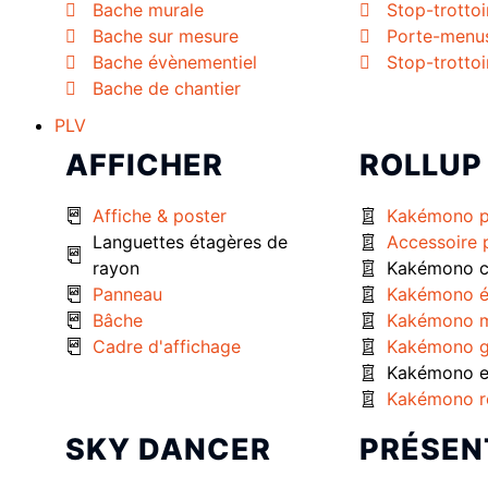
Bache murale
Stop-trottoi
Bache sur mesure
Porte-menu
Bache évènementiel
Stop-trottoi
Bache de chantier
PLV
AFFICHER
ROLLUP
Affiche & poster
Kakémono 
Languettes étagères de
Accessoire
rayon
Kakémono c
Panneau
Kakémono é
Bâche
Kakémono m
Cadre d'affichage
Kakémono g
Kakémono ex
Kakémono r
SKY DANCER
PRÉSEN