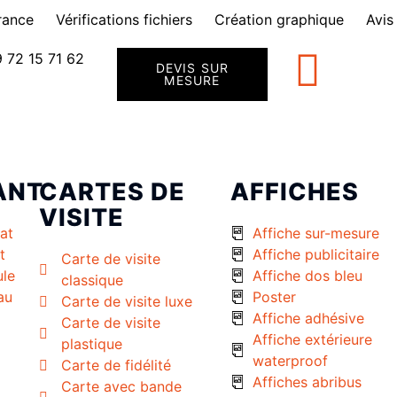
rance
Vérifications fichiers
Création graphique
Avis
 72 15 71 62
DEVIS SUR
MESURE
ANT
CARTES DE
AFFICHES
VISITE
at
Affiche sur-mesure
t
Affiche publicitaire
Carte de visite
ule
Affiche dos bleu
classique
au
Poster
Carte de visite luxe
Affiche adhésive
Carte de visite
Affiche extérieure
plastique
waterproof
Carte de fidélité
Affiches abribus
Carte avec bande