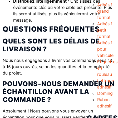
Distribuez intelligemment
: Choisissez des
Adhésif
événements clés où votre cible est présente. Plus
grand
ils seront utilisés, plus ils véhiculeront votre
format
message.
Adhésif
QUESTIONS FRÉQUENTES
petit
format
QUELS SONT LES DÉLAIS DE
Adhésif
LIVRAISON ?
pour
véhicule
Nous nous engageons à livrer vos commandes sous 10
Etiquettes
à 15 jours ouvrés, selon les quantités et la complexité
en
du projet.
rouleau
Lettrage
POUVONS-NOUS DEMANDER UN
adhésif
ÉCHANTILLON AVANT LA
Doming
COMMANDE ?
Ruban
adhésif
Absolument ! Nous pouvons vous envoyer un
échantillon pour que vous puissiez vérifier la qualité