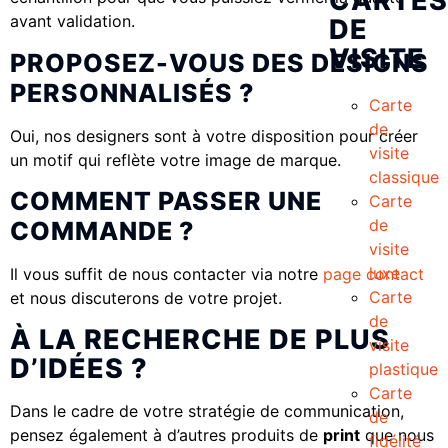
CARTES
avant validation.
DE
VISITE
PROPOSEZ-VOUS DES DESIGNS
PERSONNALISÉS ?
Carte
de
Oui, nos designers sont à votre disposition pour créer
visite
un motif qui reflète votre image de marque.
classique
COMMENT PASSER UNE
Carte
de
COMMANDE ?
visite
luxe
Il vous suffit de nous contacter via notre
page contact
Carte
et nous discuterons de votre projet.
de
À LA RECHERCHE DE PLUS
visite
D’IDÉES ?
plastique
Carte
Dans le cadre de votre stratégie de communication,
de
pensez également à d’autres produits de
print
que nous
fidélité