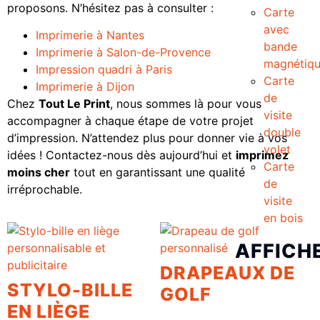
proposons. N’hésitez pas à consulter :
Carte
avec
Imprimerie à Nantes
bande
Imprimerie à Salon-de-Provence
magnétiq
Impression quadri à Paris
Carte
Imprimerie à Dijon
de
Chez
Tout Le Print
, nous sommes là pour vous
visite
accompagner à chaque étape de votre projet
double
d’impression. N’attendez plus pour donner vie à vos
volet
idées ! Contactez-nous dès aujourd’hui et
imprimez
Carte
moins cher
tout en garantissant une qualité
de
irréprochable.
visite
en bois
AFFICH
DRAPEAUX DE
STYLO-BILLE
GOLF
EN LIÈGE