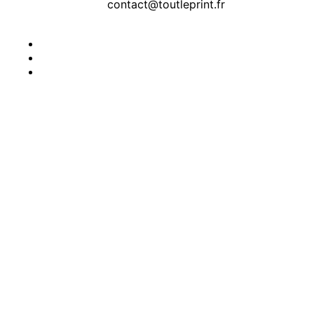
contact@toutleprint.fr
Créé par
Icone Internet