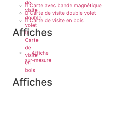
de
Carte avec bande magnétique
visite
Carte de visite double volet
double
Carte de visite en bois
volet
Affiches
Carte
de
Affiche
visite
sur-mesure
en
bois
Affiches