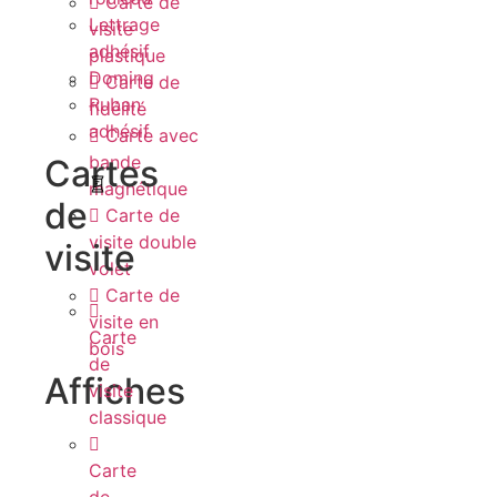
Carte de
Lettrage
visite
adhésif
plastique
Doming
Carte de
Ruban
fidélité
adhésif
Carte avec
bande
Cartes
magnétique
de
Carte de
visite double
visite
volet
Carte de
visite en
Carte
bois
de
Affiches
visite
classique
Carte
de