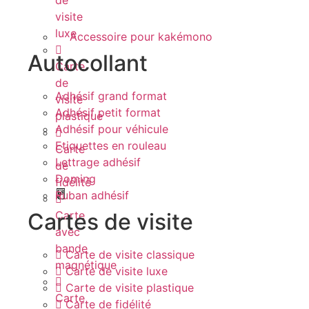
visite
luxe
Accessoire pour kakémono
Autocollant
Carte
de
Adhésif grand format
visite
Adhésif petit format
plastique
Adhésif pour véhicule
Etiquettes en rouleau
Carte
Lettrage adhésif
de
Doming
fidélité
Ruban adhésif
Cartes de visite
Carte
avec
bande
Carte de visite classique
magnétique
Carte de visite luxe
Carte de visite plastique
Carte
Carte de fidélité