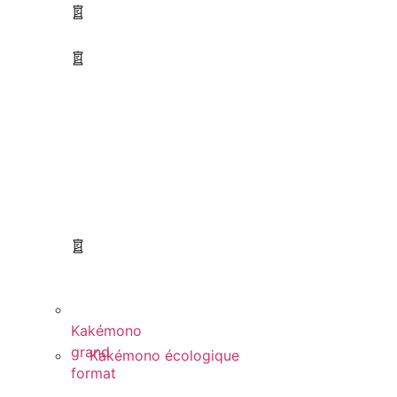
Kakémono
grand
Kakémono écologique
format