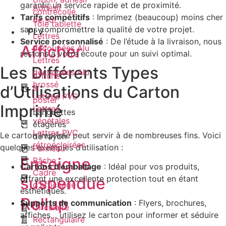
garantir un service rapide et de proximité.
Adhésif
contrecollé
Tarifs compétitifs
: Imprimez (beaucoup) moins cher
de sol
Tôle tablette
sans compromettre la qualité de votre projet.
PLV
Lettres
Service personnalisé
: De l’étude à la livraison, nous
Afficher
découpées Alu
restons à votre écoute pour un suivi optimal.
Lettres
Les Différents Types
découpées Alu
Affiche
brossé
d’Utilisations du Carton
&
Lettres PVC
poster
Imprimé
Lettres
Languettes
végétales
étagères
Lettres PVC
Le carton imprimé peut servir à de nombreuses fins. Voici
de rayon
rétroéclairées
quelques exemples d’utilisation :
Panneau
Enseigne
Bâche
Cartons d’emballage
: Idéal pour vos produits,
Cadre
offrant une excellente protection tout en étant
suspendue
d'affichage
esthétiques.
Rollup
Supports de communication
: Flyers, brochures,
Circulaire
affiches… utilisez le carton pour informer et séduire
Rectangulaire