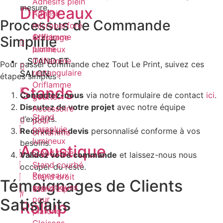
Adhésifs plein
mesure.
Drapeaux
Adhésif
Processus de Commande
microperforé
Oriflamme
Affichage
Simplifié
plume
lumineux
Oriflamme
STAND ET
Pour passer commande chez Tout Le Print, suivez ces
rectangulaire
SALON
étapes simples :
Oriflamme
Stands
Contactez-nous
via notre formulaire de contact
ici
.
goutte
Discutez de votre projet
avec notre équipe
Accessoire
Stand
d’experts.
pour
parapluie
Recevez un devis
personnalisé conforme à vos
oriflamme
lumineux
besoins.
Acoustique
Stand tube
Validez votre commande
et laissez-nous nous
Stand courbé
occuper du reste.
Panneaux
Stand droit
Témoignages de Clients
acoustiques
Stand zip
pour
Satisfaits
Rollup
plafond