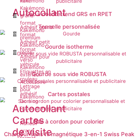
kakémono
mini
Kakémono
Autocollant
Sac à dos Retrend GRS en RPET
grand
format
Tonnelle personnalisée
Adhésif grand
Kakémono
format
premium
Adhésif petit
Kakémono
Gourde isotherme
format
recto-
Adhésif pour
verso
véhicule
Kakémono
Etiquettes en
Gourde sous vide ROBUSTA
extérieur
rouleau
Accessoire
Lettrage
pour
adhésif
Cartes postales
kakémono
Doming
Autocollant
Ruban adhésif
Cartes
Sac à cordon pour colorier
Adhésif
de visite
grand
Chargeur sans fil magnétique 3-en-1 Swiss Peak