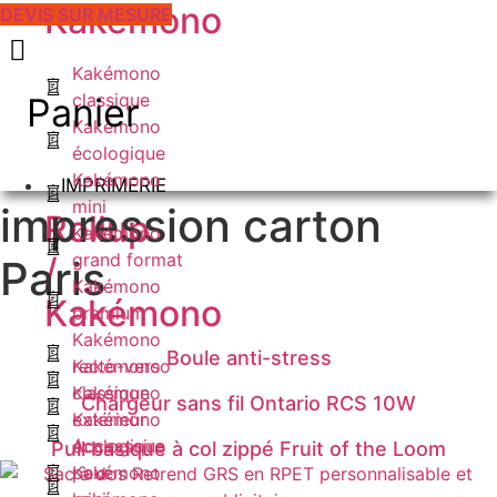
Kakémono
DEVIS SUR MESURE
Kakémono
classique
Panier
Kakémono
écologique
Kakémono
IMPRIMERIE
mini
impression carton
Rollup
Kakémono
grand format
/
Paris
Kakémono
Kakémono
premium
Kakémono
Boule anti-stress
recto-verso
Kakémono
Kakémono
classique
Chargeur sans fil Ontario RCS 10W
extérieur
Kakémono
Accessoire
écologique
Pull basique à col zippé Fruit of the Loom
pour
Kakémono