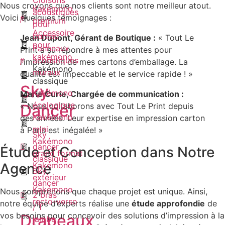
Cloisons
Nous croyons que nos clients sont notre meilleur atout.
Kakémono
acoustiques
Voici quelques témoignages :
premium
pour
Accessoire
bureau
Jean Dupont, Gérant de Boutique :
« Tout Le
pour
Panneaux
Print a su répondre à mes attentes pour
kakémono
acoustiques
l’impression de mes cartons d’emballage. La
Kakémono
muraux
qualité est impeccable et le service rapide ! »
classique
Sky
Kakémono
Marie Curie, Chargée de communication :
écologique
« Nous collaborons avec Tout Le Print depuis
Dancer
Kakémono
des années. Leur expertise en impression carton
mini
à Paris est inégalée! »
Sky
Kakémono
dancer
Étude et Conception dans Notre
grand format
classique
Agence
Kakémono
Sky
extérieur
dancer
Kakémono
Nous comprenons que chaque projet est unique. Ainsi,
2 bras
recto-verso
notre équipe d’experts réalise une
étude approfondie
de
/ 1
vos besoins pour concevoir des solutions d’impression à la
Drapeaux
jambe