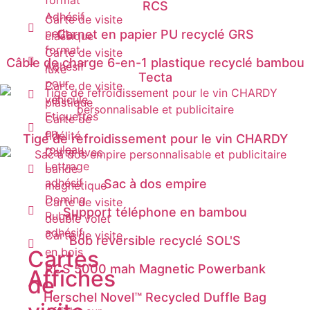
format
RCS
Adhésif
Carte de visite
petit
Carnet en papier PU recyclé GRS
classique
format
Carte de visite
Câble de charge 6-en-1 plastique recyclé bambou
Adhésif
luxe
Tecta
pour
Carte de visite
véhicule
plastique
Etiquettes
Carte de
en
fidélité
Tige de refroidissement pour le vin CHARDY
rouleau
Carte avec
Lettrage
bande
adhésif
Sac à dos empire
magnétique
Doming
Carte de visite
Support téléphone en bambou
Ruban
double volet
adhésif
Carte de visite
Bob reversible recyclé SOL'S
en bois
Cartes
RCS 5000 mah Magnetic Powerbank
Affiches
de
Herschel Novel™ Recycled Duffle Bag