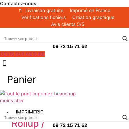
Aller
Contactez-nous :
au
Livraison gratuite
Imprimé en France
contenu
Vérifications fichiers
Création graphique
Avis clients 5/5
09 72 15 71 62
DEVIS SUR MESURE
Panier
IMPRIMERIE
Rollup /
09 72 15 71 62