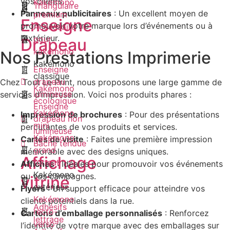
vos clients.
Kakémono
Triangulaire
Panneaux publicitaires
: Un excellent moyen de
premium
Enseigne
promouvoir votre marque lors d’événements ou à
Accessoire
l’extérieur.
pour
Drapeau
kakémono
Nos Prestations Imprimerie
Kakémono
Enseigne
classique
drapeau
Chez Tout Le Print, nous proposons une large gamme de
Kakémono
lumineuse
services d’impression. Voici nos produits phares :
écologique
Enseigne
Kakémono
Impression de brochures
: Pour des présentations
drapeau non
mini
percutantes de vos produits et services.
lumineuse
Kakémono
Cartes de visite
: Faites une première impression
Bâche tendue
grand
mémorable avec des designs uniques.
Affichage
format
Affiches
: Idéales pour promouvoir vos événements
Kakémono
ou vos campagnes.
vitrine
extérieur
Flyers
: Un support efficace pour atteindre vos
Kakémono
clients potentiels dans la rue.
Adhésifs
recto-
Cartons d’emballage personnalisés
: Renforcez
lettrage
verso
l’identité de votre marque avec des emballages sur