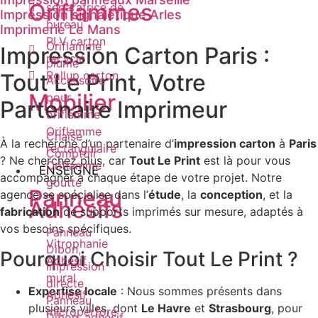
Oriflammes
séparatrice de
Impression signalétique Arles
bureau
Imprimerie Le Mans
PLV carton
Oriflamme
Impression Carton Paris :
recyclé
plume
Rollup carton
Tout Le Print, Votre
Accessoire
Mobilier
pour
Partenaire Imprimeur
oriflamme
Oriflamme
Chaise
À la recherche d’un partenaire d’
impression carton
à
Paris
rectangulaire
Comptoir
? Ne cherchez plus, car
Tout Le Print
est là pour vous
Oriflamme
ENSEIGNE
accompagner à chaque étape de votre projet. Notre
goutte
Panneau
agence se spécialise dans l’
étude
, la
conception
, et la
Adhésifs
fabrication
de supports imprimés sur mesure, adaptés à
vos besoins spécifiques.
Panneau
Vitrophanie
Dibon,
Pourquoi Choisir Tout Le Print ?
Adhésif
impression
mural
directe
Expertise locale
: Nous sommes présents dans
Adhésif
Panneau
plusieurs villes, dont
Le Havre
et
Strasbourg
, pour
microperforé
Dibon, adhésif