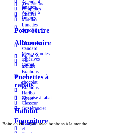
Agenda 4
d'extérieurs
langues
Parapluies
Agenda 6
Chaises
langues
Mobilier
Lunettes
Pour écrire
de soleil
Alimentaire
Bloc-notes
standard
Mémo & notes
Bonbons
adhésives
à la
Carnet
menthe
Bonbons
Pochettes à
au
chocolat
rabats
Bonbons
Haribo
Chemise à rabat
Apero
Classeur
Conférencier
Habitat
Fourniture
Lampes
Boîte en étain rond avec bonbons à la menthe
et