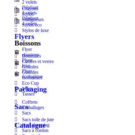
2 volets
Dépliant
Crayons
3 volets
Stylos
Dépliant
Surligneurs
4 volets
Stylos éco
Stylos de luxe
Flyers
Boissons
Flyer
classique
Bouteilles
Flyer
Carafes et verres
luxe
Gourdes
Flyer
Gourdes
écologique
isothermes
Eco Cup
Packaging
Mugs
Tasses
Coffrets
Sacs
Emballages
Sacs
Sacs toile de jute
Catalogue
Sacs shopping
Sacs à cordon