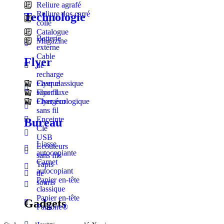
Reliure agrafé
Reliure dos carré
Technologie
collé
Catalogue
Batterie
Magazine
externe
Cable
Flyer
de
recharge
Flyer classique
Casque
Flyer luxe
sans fil
Flyer écologique
Chargeur
sans fil
Enceinte
Bureau
Clé
USB
Liasse
Ecouteurs
autocopiante
sans fils
Carnet
Tapis
autocopiant
de
Papier en-tête
souris
classique
Papier en-tête
Gadgets
Pantone®