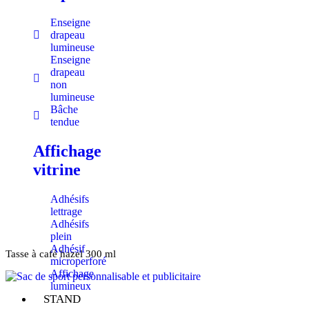
Enseigne
drapeau
lumineuse
Enseigne
drapeau
non
lumineuse
Bâche
tendue
Affichage
vitrine
Adhésifs
lettrage
Adhésifs
plein
Adhésif
Tasse à café hazel 300 ml
microperforé
Affichage
lumineux
STAND