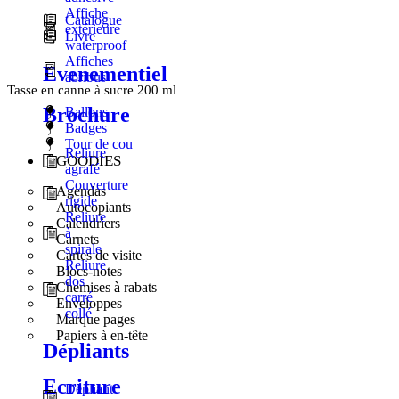
Affiche
Catalogue
extérieure
Livre
waterproof
Affiches
Evenementiel
abribus
Tasse en canne à sucre 200 ​​ml
Brochure
Ballons
Badges
Tour de cou
Reliure
GOODIES
agrafé
Couverture
Agendas
rigide
Autocopiants
Reliure
Calendriers
à
Carnets
spirale
Cartes de visite
Reliure
Blocs-notes
dos
Chemises à rabats
carré
Enveloppes
collé
Marque pages
Papiers à en-tête
Dépliants
Ecriture
Dépliant