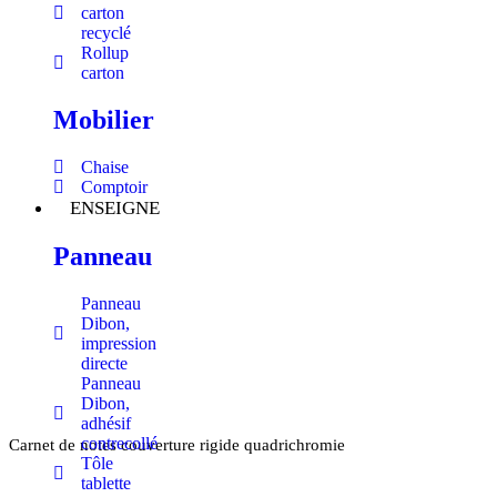
carton
recyclé
Rollup
carton
Mobilier
Chaise
Comptoir
ENSEIGNE
Panneau
Panneau
Dibon,
impression
directe
Panneau
Dibon,
adhésif
contrecollé
Carnet de notes couverture rigide quadrichromie
Tôle
tablette