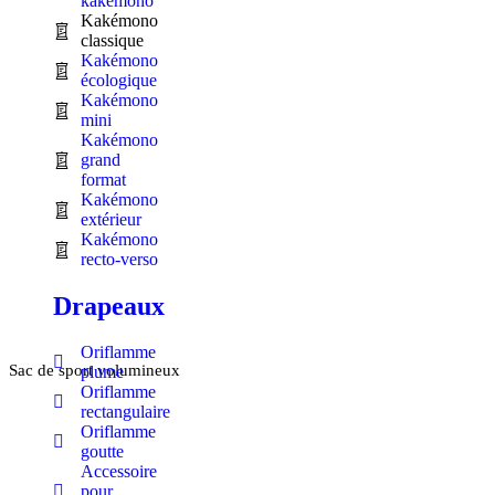
kakémono
Kakémono
classique
Kakémono
écologique
Kakémono
mini
Kakémono
grand
format
Kakémono
extérieur
Kakémono
recto-verso
Drapeaux
Oriflamme
Sac de sport volumineux
plume
Oriflamme
rectangulaire
Oriflamme
goutte
Accessoire
pour