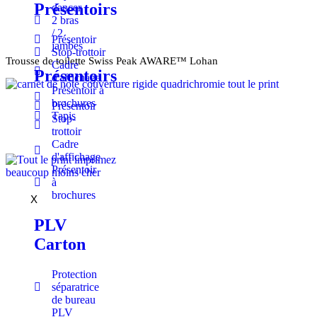
Présentoirs
dancer
2 bras
/ 2
Présentoir
jambes
Stop-trottoir
Trousse de toilette Swiss Peak AWARE™ Lohan
Cadre
Présentoirs
d'affichage
Présentoir à
brochures
Présentoir
Tapis
Stop-
trottoir
Cadre
d'affichage
Présentoir
à
brochures
X
PLV
Carton
Protection
séparatrice
de bureau
PLV