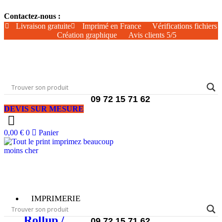
Aller
Contactez-nous :
au
contenu
Livraison gratuite
Imprimé en France
Vérifications fichiers
Création graphique
Avis clients 5/5
09 72 15 71 62
DEVIS SUR MESURE
0,00
€
0
Panier
IMPRIMERIE
Rollup /
09 72 15 71 62