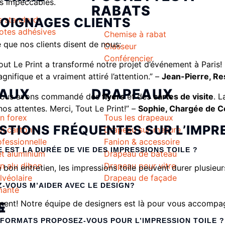
ts impeccables.
RABATS
s standard
OIGNAGES CLIENTS
tes adhésives
Chemise à rabat
e que nos clients disent de nous:
Classeur
Conférencier
out Le Print a transformé notre projet d’événement à Paris! 
gnifique et a vraiment attiré l’attention.” –
Jean-Pierre, R
AUX
DRAPEAUX
Nous avons commandé des
flyers
et des
cartes de visite
. L
nos attentes. Merci, Tout Le Print!” –
Sophie, Chargée de 
n forex
Tous les drapeaux
STIONS FRÉQUENTES SUR L’IMPRE
n carton
Drapeau sur-mesure
fessionnelle
Fanion & accessoire
 EST LA DURÉE DE VIE DES IMPRESSIONS TOILE ?
et aluminium
Drapeau de bateau
n alu dibon
Drapeau pour vitre
 bon entretien, les impressions toile peuvent durer plusieu
lvéolaire
Drapeau de façade
-VOUS M’AIDER AVEC LE DESIGN?
manté
ent! Notre équipe de designers est là pour vous accompa
E
S
FORMATS PROPOSEZ-VOUS POUR L’IMPRESSION TOILE ?