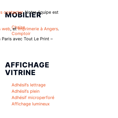
s contacter
. Notre équipe est
MOBILIER
Chaise
s web
, et
imprimerie à Angers
.
Comptoir
 Paris avec Tout Le Print –
AFFICHAGE
VITRINE
Adhésifs lettrage
Adhésifs plein
Adhésif microperforé
Affichage lumineux