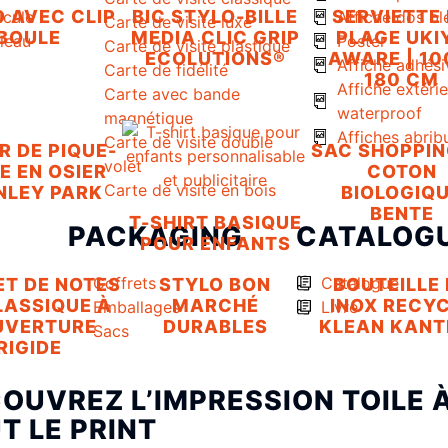
 AVEC CLIP
BIC STYLO-BILLE
SERVIETTE
icule
Affiche dos bl
Carte de visite luxe
BOULE
MEDIA CLIC GRIP
PLAGE UKI
uleau
Poster
Carte de visite plastique
ECOLUTIONS®
AWARE | 10
Affiche adhési
Carte de fidélité
180 CM
Affiche extéri
Carte avec bande
waterproof
magnétique
Affiches abrib
Carte de visite double
R DE PIQUE-
SAC SHOPPIN
volet
E EN OSIER
COTON
Carte de visite en bois
NLEY PARK
BIOLOGIQ
BENTE
T-SHIRT BASIQUE
PACKAGING
CATALOG
POUR ENFANTS
Coffrets
Catalogue
T DE NOTES
STYLO BON
BOUTEILLE 
LASSIQUE À
MARCHÉ
INOX RECY
Emballages
Livre
UVERTURE
DURABLES
KLEAN KANT
Sacs
RIGIDE
OUVREZ L’IMPRESSION TOILE 
T LE PRINT