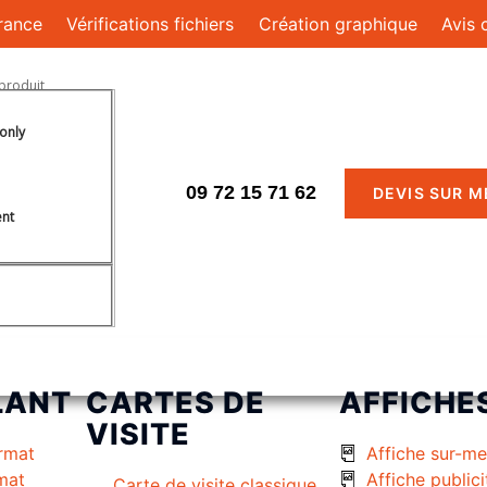
rance
Vérifications fichiers
Création graphique
Avis 
only
09 72 15 71 62
DEVIS SUR 
ent
LANT
CARTES DE
AFFICHE
VISITE
rmat
Affiche sur-m
rmat
Affiche publici
Carte de visite classique