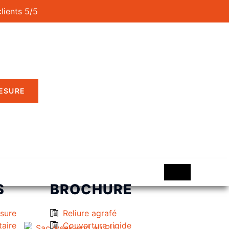
clients 5/5
MESURE
S
BROCHURE
esure
Reliure agrafé
taire
Couverture rigide