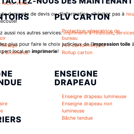
TACTEZ-NOUS DÈS MAINTENANT
 recto-verso
ute demande de devis ou d’information, n’hésitez pas à
nou
NTOIRS
PLV CARTON
 écoute!
Protection séparatrice de
z aussi nos autres services:
imprimerie à Toulouse
,
service
oir
bureau
ez plus pour faire le choix judicieux de l’
impression toile
à
ffichage
PLV carton recyclé
xpert local en
imprimerie
!
r à brochures
Rollup carton
GNE
ENSEIGNE
NDUE
DRAPEAU
Enseigne drapeau lumineuse
aire
Enseigne drapeau non
re
lumineuse
IERS
Bâche tendue