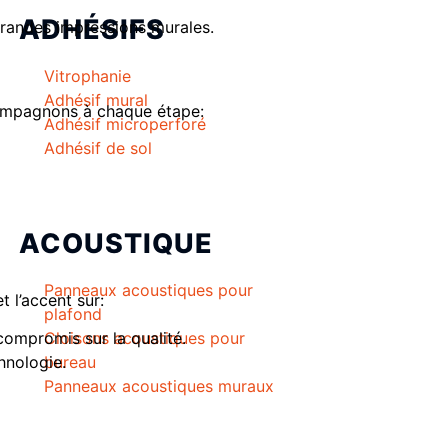
ADHÉSIFS
 grandes impressions murales.
Vitrophanie
Adhésif mural
ompagnons à chaque étape:
Adhésif microperforé
Adhésif de sol
ACOUSTIQUE
Panneaux acoustiques pour
 l’accent sur:
plafond
ompromis sur la qualité.
Cloisons acoustiques pour
hnologie.
bureau
Panneaux acoustiques muraux