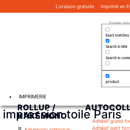
Livraison gratuite
Imprimé en F
Exact matches 
Search in title
Search in cont
product
IMPRIMERIE
ROLLUP /
AUTOCOL
impression toile Paris
KAKÉMONO
Adhésif grand fo
Adhésif petit fo
Kakémono classique