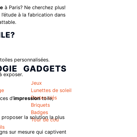
le
à Paris? Ne cherchez plus!
l’étude à la fabrication dans
attable.
ILE?
oiles personnalisées.
GIE
GADGETS
à exposer.
Jeux
ge
Lunettes de soleil
Portes clés
ces d’
impression
toile,
l
Briquets
Badges
proposer la solution la plus
Tour de cou
ils
igns sur mesure qui captivent