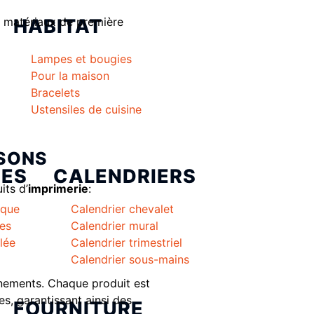
HABITAT
s matériaux de première
Lampes et bougies
Pour la maison
Bracelets
Ustensiles de cuisine
OSONS
PES
CALENDRIERS
its d’
imprimerie
:
ique
Calendrier chevalet
les
Calendrier mural
lée
Calendrier trimestriel
Calendrier sous-mains
nements. Chaque produit est
s, garantissant ainsi des
FOURNITURE