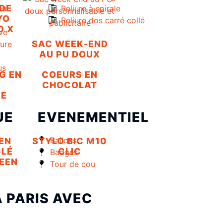
 DE
eu
Reliure à spirale
YO
Reliure dos carré collé
0 X
ve
SAC WEEK-END
eure
AU PU DOUX
us
G EN
COEURS EN
CHOCOLAT
UE
UE
EVENEMENTIEL
Ballons
EN
STYLO BIC M10
CLÉ
CLIC
Badges
EEN
Tour de cou
À PARIS AVEC