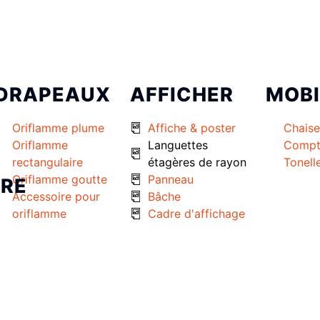
DRAPEAUX
AFFICHER
MOBI
Oriflamme plume
Affiche & poster
Chaise
Oriflamme
Languettes
Compt
rectangulaire
étagères de rayon
Tonell
Oriflamme goutte
Panneau
URE
Accessoire pour
Bâche
oriflamme
Cadre d'affichage