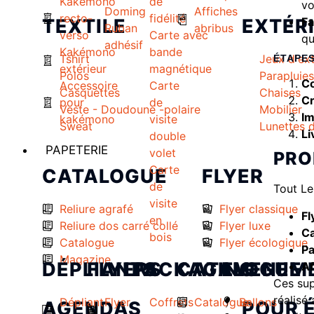
Kakémono
de
vo
Doming
Affiches
recto-
fidélité
TEXTILE
EXTÉR
Fa
Ruban
abribus
verso
Carte avec
qu
adhésif
Kakémono
bande
Tshirt
Jeux d'ext
ÉTAPES
extérieur
magnétique
Polos
Parapluies
Co
Accessoire
Carte
Casquettes
Chaises
Cr
pour
de
Veste - Doudoune -polaire
Mobilier
Im
kakémono
visite
Sweat
Lunettes d
Li
double
PAPETERIE
volet
PRO
Carte
CATALOGUE
FLYER
de
Tout Le
visite
Reliure agrafé
Flyer classique
Fl
en
Reliure dos carré collé
Flyer luxe
Ca
bois
Catalogue
Flyer écologique
Pa
Magazine
DÉPLIANTS
FLYERS
PACKAGING
CATALOGUE
EVENEME
Af
Ces sup
réalisé
Dépliant
Flyer
Coffrets
Catalogue
Ballons
AGENDAS
POUR 