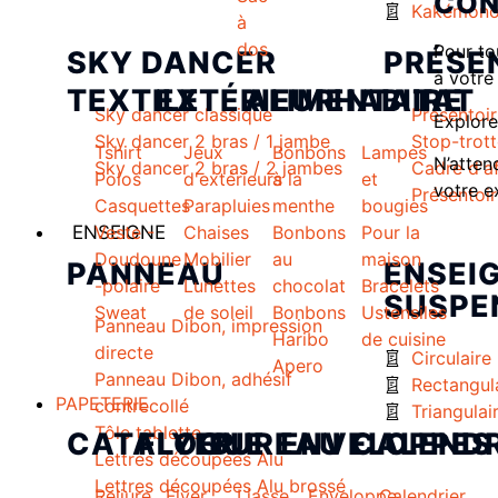
CON
Kakémono
à
dos
Pour to
SKY DANCER
PRÉSE
à votre
TEXTILE
EXTÉRIEUR
ALIMENTAIRE
HABITAT
Sky dancer classique
Présentoir
Explore
Sky dancer 2 bras / 1 jambe
Stop-trott
Tshirt
Jeux
Bonbons
Lampes
N’attend
Sky dancer 2 bras / 2 jambes
Cadre d'a
Polos
d'extérieurs
à la
et
votre e
Présentoi
Casquettes
Parapluies
menthe
bougies
ENSEIGNE
Veste -
Chaises
Bonbons
Pour la
Doudoune
Mobilier
au
maison
PANNEAU
ENSEI
-polaire
Lunettes
chocolat
Bracelets
SUSPE
Sweat
de soleil
Bonbons
Ustensiles
Panneau Dibon, impression
Haribo
de cuisine
directe
Circulaire
Apero
Panneau Dibon, adhésif
Rectangul
PAPETERIE
contrecollé
Triangulai
Tôle tablette
CATALOGUE
FLYER
BUREAU
ENVELOPPES
CALENDR
Lettres découpées Alu
Lettres découpées Alu brossé
Reliure
Flyer
Liasse
Enveloppe
Calendrier