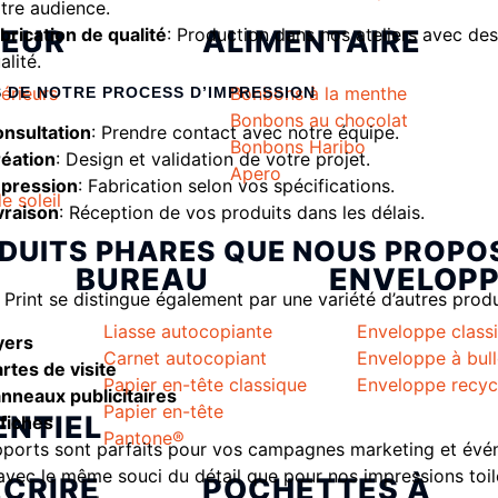
tre audience.
IEUR
ALIMENTAIRE
brication de qualité
: Production dans nos ateliers avec de
alité.
érieurs
Bonbons à la menthe
 DE NOTRE PROCESS D’IMPRESSION
Bonbons au chocolat
nsultation
: Prendre contact avec notre équipe.
Bonbons Haribo
éation
: Design et validation de votre projet.
Apero
pression
: Fabrication selon vos spécifications.
e soleil
vraison
: Réception de vos produits dans les délais.
DUITS PHARES QUE NOUS PROP
BUREAU
ENVELOP
 Print se distingue également par une variété d’autres produ
Liasse autocopiante
Enveloppe class
yers
Carnet autocopiant
Enveloppe à bul
rtes de visite
Papier en-tête classique
Enveloppe recyc
nneaux publicitaires
Papier en-tête
NTIEL
fiches
Pantone®
ports sont parfaits pour vos campagnes marketing et évé
 avec le même souci du détail que pour nos impressions toile
ÉCRIRE
POCHETTES À