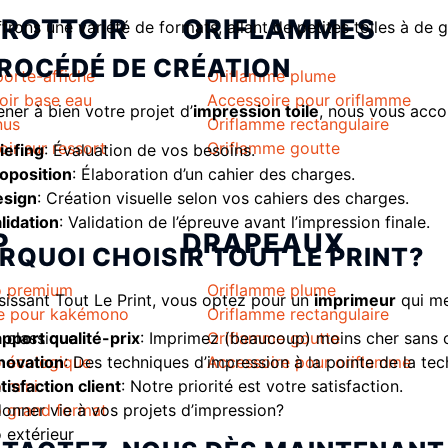
TROTTOIR
ORIFLAMMES
frons une variété de formats, allant de petites toiles à de
PROCÉDÉ DE CRÉATION
porte-affiche
Oriflamme plume
oir base eau
Accessoire pour oriflamme
ner à bien votre projet d’
impression toile
, nous vous acc
nus
Oriflamme rectangulaire
oir sur ressort
Oriflamme goutte
iefing
: Évaluation de vos besoins.
oposition
: Élaboration d’un cahier des charges.
esign
: Création visuelle selon vos cahiers des charges.
lidation
: Validation de l’épreuve avant l’impression finale.
P
DRAPEAUX
RQUOI CHOISIR TOUT LE PRINT?
 premium
Oriflamme plume
sissant Tout Le Print, vous optez pour un
imprimeur
qui met
e pour kakémono
Oriflamme rectangulaire
pport qualité-prix
: Imprimez (beaucoup) moins cher sans c
classique
Oriflamme goutte
novation
: Des techniques d’impression à la pointe de la tec
 écologique
Accessoire pour oriflamme
tisfaction client
: Notre priorité est votre satisfaction.
 mini
donner vie à vos projets d’impression?
 grand format
extérieur