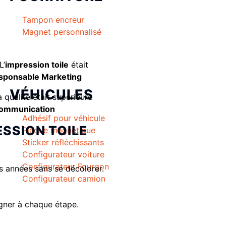
Tampon encreur
Magnet personnalisé
L’
impression toile
était
esponsable Marketing
VÉHICULES
a qualité était supérieure
Communication
Adhésif pour véhicule
SSION TOILE
Plaque magnétique
Sticker réfléchissants
Configurateur voiture
Configurateur Fourgon
rs années sans se décolorer.
Configurateur camion
gner à chaque étape.