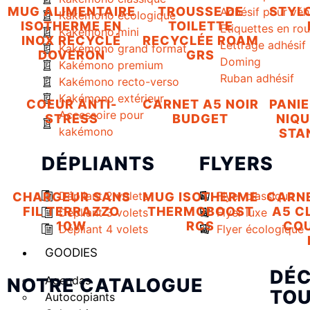
MUG ALIMENTAIRE
TROUSSE DE
STYLO
Adhésif pour véh
Kakémono écologique
ISOTHERME EN
TOILETTE
Etiquettes en ro
Kakémono mini
INOX RECYCLÉ
RECYCLÉE ROAM
Lettrage adhésif
Kakémono grand format
DOVERON
GRS
Doming
Kakémono premium
Ruban adhésif
Kakémono recto-verso
Kakémono extérieur
COEUR ANTI-
CARNET A5 NOIR
PANIE
Accessoire pour
STRESS
BUDGET
NIQU
kakémono
STA
DÉPLIANTS
FLYERS
Dépliant 2 volets
Flyer classique
CHARGEUR SANS
MUG ISOTHERME
CARNE
FIL TERRAZZO
THERMOBOOST
A5 C
Dépliant 3 volets
Flyer luxe
10W
RCS
CO
Dépliant 4 volets
Flyer écologique
GOODIES
DÉC
Agendas
NOTRE CATALOGUE
TOU
Autocopiants