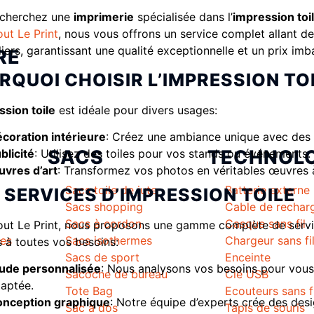
echerchez une
imprimerie
spécialisée dans l’
impression toi
out Le Print
, nous vous offrons un service complet allant de 
liers, garantissant une qualité exceptionnelle et un prix imb
RE
RQUOI CHOISIR L’IMPRESSION TO
ssion toile
est idéale pour divers usages:
coration intérieure
: Créez une ambiance unique avec des t
SACS
TECHNOLO
blicité
: Utilisez des toiles pour vos stands ou événements.
vres d’art
: Transformez vos photos en véritables œuvres 
Sacs toile de jute
Batterie externe
 SERVICES D’IMPRESSION TOILE
Sacs shopping
Cable de rechar
Sacs à cordon
Casque sans fil
ut Le Print, nous proposons une gamme complète de servi
mes
Sacs isothermes
Chargeur sans fi
 à toutes vos besoins:
Sacs de sport
Enceinte
ude personnalisée
: Nous analysons vos besoins pour vous 
Sacoche de bureau
Clé USB
aptée.
Tote Bag
Ecouteurs sans f
nception graphique
: Notre équipe d’experts crée des des
Sac à dos
Tapis de souris