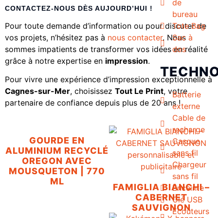
de
CONTACTEZ-NOUS DÈS AUJOURD’HUI !
bureau
Tote Bag
Pour toute demande d’information ou pour discuter de
Sac à
vos projets, n’hésitez pas à
nous contacter
. Nous
dos
sommes impatients de transformer vos idées en réalité
grâce à notre expertise en
impression
.
TECHNO
Pour vivre une expérience d’impression exceptionnelle à
Cagnes-sur-Mer
, choisissez
Tout Le Print
, votre
Batterie
partenaire de confiance depuis plus de 20 ans !
externe
Cable de
recharge
GOURDE EN
Casque
ALUMINIUM RECYCLÉ
sans fil
OREGON AVEC
Chargeur
MOUSQUETON | 770
sans fil
ML
FAMIGLIA BIANCHI –
Enceinte
CABERNET
Clé USB
SAUVIGNON
Ecouteurs