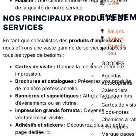
Fiabilité :
Une clientèle fidèle et régulière atteste
Livre
de la qualité de notre service.
EVENEM
NOS PRINCIPAUX PRODUITS ET
SERVICES
Ballons
Badges
En tant que spécialistes des
produits d’impression
,
Tour de
nous offrons une vaste gamme de services adaptés à
cou
tous les types de besoins :
GOODIES
Cartes de visite :
Donnez la meilleure première
impression.
Agendas
Brochures et catalogues :
Présentez vos produits
Autocopiants
de manière professionnelle.
Calendriers
Bannières et signalétiques :
Attirez l’attention lors
Carnets
d’événements ou en vitrine.
Cartes de visit
Impression grands formats :
Devenez
Blocs-notes
véritablement visible.
Chemises à ra
Adhésifs et stickers :
Découvrez plus sur notre
Enveloppes
page dédiée
ici
.
Marque pages