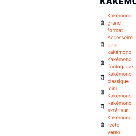
KAKÉM
Kakémono
grand
format
Accessoire
pour
kakémono
Kakémono
écologique
Kakémono
classique
mini
Kakémono
Kakémono
extérieur
Kakémono
recto-
verso