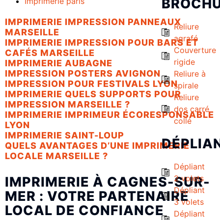
BROCH
Imprimerie paris
IMPRIMERIE IMPRESSION PANNEAUX
Reliure
MARSEILLE
agrafé
IMPRIMERIE IMPRESSION POUR BARS ET
Couverture
CAFÉS MARSEILLE
rigide
IMPRIMERIE AUBAGNE
IMPRESSION POSTERS AVIGNON
Reliure à
IMPRESSION POUR FESTIVALS LYON
spirale
IMPRIMERIE QUELS SUPPORTS POUR
Reliure
IMPRESSION MARSEILLE ?
dos carré
IMPRIMERIE IMPRIMEUR ÉCORESPONSABLE
collé
LYON
IMPRIMERIE SAINT-LOUP
DÉPLIA
QUELS AVANTAGES D’UNE IMPRIMERIE
LOCALE MARSEILLE ?
Dépliant
2 volets
IMPRIMERIE À CAGNES-SUR-
Dépliant
MER : VOTRE PARTENAIRE
3 volets
LOCAL DE CONFIANCE
Dépliant