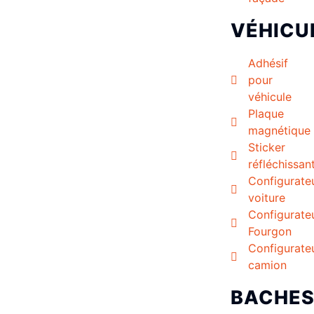
VÉHICU
Adhésif
pour
véhicule
Plaque
magnétique
Sticker
réfléchissan
Configurate
voiture
Configurate
Fourgon
Configurate
camion
BACHE