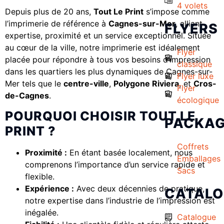
4 volets
Depuis plus de 20 ans,
Tout Le Print
s’impose comme
l’imprimerie de référence à
Cagnes-sur-Mer
, alliant
FLYERS
expertise, proximité et un service exceptionnel. Située
au cœur de la ville, notre imprimerie est idéalement
Flyer
placée pour répondre à tous vos besoins d’impression
classique
dans les quartiers les plus dynamiques de Cagnes-sur-
Flyer luxe
Mer tels que le
centre-ville
,
Polygone Riviera
, et
Cros-
Flyer
de-Cagnes
.
écologique
POURQUOI CHOISIR TOUT LE
PACKAG
PRINT ?
Coffrets
Proximité :
En étant basée localement, nous
Emballages
comprenons l’importance d’un service rapide et
Sacs
flexible.
Expérience :
Avec deux décennies de pratique,
CATAL
notre expertise dans l’industrie de l’impression est
inégalée.
Catalogue