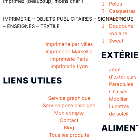
Imprimez (beaucoup) moins cher !
Polos
Casquettes
Veste -
IMPRIMERIE – OBJETS PUBLICITAIRES – SIGNALETIQUE
Doudoune
– ENSEIGNES – TEXTILE
-polaire
Sweat
Imprimerie par villes
Imprimerie Marseille
EXTÉRI
Imprimerie Paris
Imprimerie Lyon
Jeux
d'extérieurs
LIENS UTILES
Parapluies
Chaises
Service graphique
Mobilier
Service pose enseigne
Lunettes
Mon compte
de soleil
Contact
ALIMEN
Blog
Tous les produits