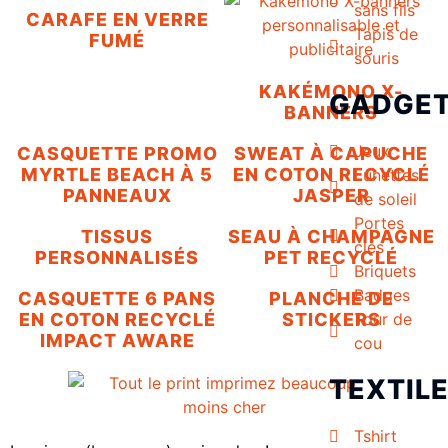
sans fils
CARAFE EN VERRE
Tapis de
FUMÉ
souris
KAKÉMONO X-
GADGE
BANNERS
Jeux
CASQUETTE PROMO
SWEAT À CAPUCHE
MYRTLE BEACH À 5
EN COTON RECYCLÉ
Lunettes
PANNEAUX
JASPER
de soleil
Portes
TISSUS
SEAU À CHAMPAGNE
clés
PERSONNALISÉS
PET RECYCLÉ
Briquets
Badges
CASQUETTE 6 PANS
PLANCHE DE
EN COTON RECYCLÉ
STICKERS
Tour de
IMPACT AWARE
cou
TEXTIL
Tshirt