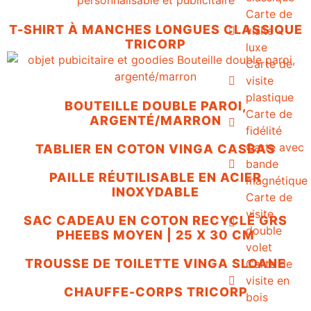
Carte de
T-SHIRT À MANCHES LONGUES CLASSIQUE
visite
TRICORP
luxe
Carte de
visite
plastique
BOUTEILLE DOUBLE PAROI,
Carte de
ARGENTÉ/MARRON
fidélité
Carte avec
TABLIER EN COTON VINGA CASBAS
bande
PAILLE RÉUTILISABLE EN ACIER
magnétique
INOXYDABLE
Carte de
visite
SAC CADEAU EN COTON RECYCLÉ GRS
double
PHEEBS MOYEN | 25 X 30 CM
volet
TROUSSE DE TOILETTE VINGA SLOANE
Carte de
visite en
CHAUFFE-CORPS TRICORP
bois