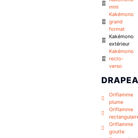
mini
Kakémono
grand
format
Kakémono
extérieur
Kakémono
recto-
verso
DRAPE
Oriflamme
plume
Oriflamme
rectangulair
Oriflamme
goutte