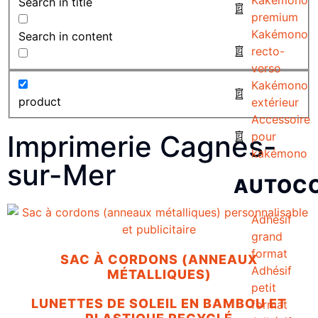
Search in title
premium
Kakémono
Search in content
recto-
verso
Kakémono
product
extérieur
Accessoire
Imprimerie Cagnes-
pour
kakémono
sur-Mer
AUTOC
Adhésif
grand
format
SAC À CORDONS (ANNEAUX
Adhésif
MÉTALLIQUES)
petit
LUNETTES DE SOLEIL EN BAMBOU ET
format