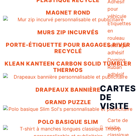
PLASTIQUE RECYCLÉ
Adhésif
pour
MAGNET ROND
véhicule
Etiquettes
en
MURS ZIP INCURVÉS
rouleau
PORTE-ÉTIQUETTE POUR BAGAGES RIVER
Lettrage
RECYCLÉ
adhésif
Doming
KLEAN KANTEEN CARBON SOLID TUMBLER
Ruban
THERMOS
adhésif
CARTES
DRAPEAUX BANNIÈRE
DE
GRAND PUZZLE
VISITE
Carte de
POLO BASIQUE SLIM
visite
classique