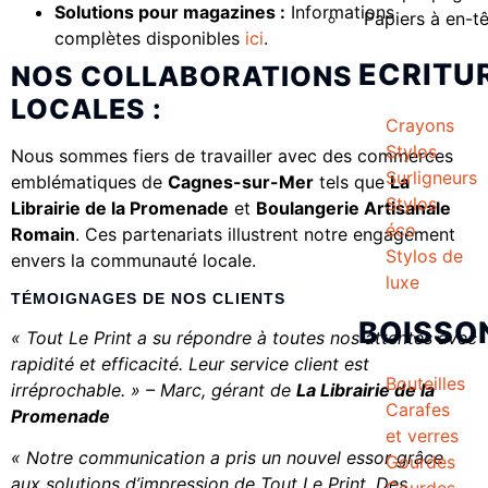
Solutions pour magazines :
Informations
Papiers à en-t
complètes disponibles
ici
.
ECRITU
NOS COLLABORATIONS
LOCALES :
Crayons
Stylos
Nous sommes fiers de travailler avec des commerces
Surligneurs
emblématiques de
Cagnes-sur-Mer
tels que
La
Stylos
Librairie de la Promenade
et
Boulangerie Artisanale
éco
Romain
. Ces partenariats illustrent notre engagement
Stylos de
envers la communauté locale.
luxe
TÉMOIGNAGES DE NOS CLIENTS
BOISSO
« Tout Le Print a su répondre à toutes nos attentes avec
rapidité et efficacité. Leur service client est
Bouteilles
irréprochable. » – Marc, gérant de
La Librairie de la
Carafes
Promenade
et verres
« Notre communication a pris un nouvel essor grâce
Gourdes
aux solutions d’impression de Tout Le Print. Des
Gourdes