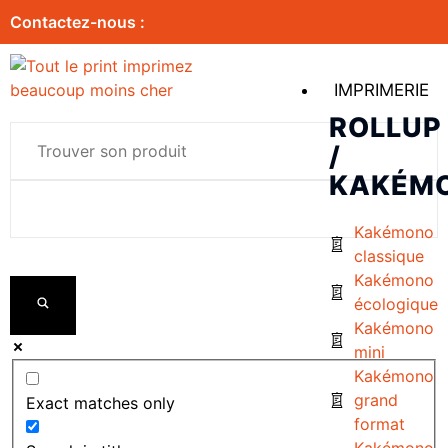
Contactez-nous :
IMPRIMERIE
ROLLUP
/
KAKÉM
Kakémono
classique
Kakémono
écologique
Kakémono
mini
Kakémono
grand
Exact matches only
format
Kakémono