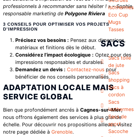
professionnels à recommander sans hésiter ! » – Sophie,
isothermes
responsable marketing de
Polygone Riviera
Eco Cup
Mugs
3 CONSEILS POUR OPTIMISER VOS PROJETS
Tasses
D’IMPRESSION
Précisez vos besoins :
Pensez aux dimensions,
SACS
matériaux et finitions dès le début.
Considérez l’impact écologique :
Optez pour des
Sacs toile
impressions responsables et durables.
de jute
Demandez un devis :
Contactez-nous
pour
Sacs
bénéficier de nos conseils personnalisés.
shopping
ADAPTATION LOCALE MAIS
Sacs à
cordon
SERVICE GLOBAL
Sacs
isothermes
Bien que profondément ancrés à
Cagnes-sur-Mer
,
Sacs de
nous offrons également des services à plus grande
sport
échelle. Pour découvrir nos propositions ailleurs, visitez
Sacoche
notre page dédiée à
Grenoble
.