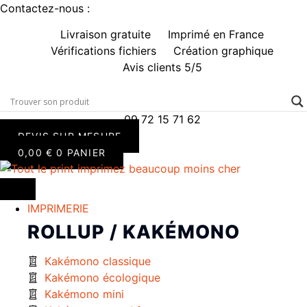
Aller
Contactez-nous :
au
Livraison gratuite
Imprimé en France
contenu
Vérifications fichiers
Création graphique
Avis clients 5/5
09 72 15 71 62
DEVIS SUR MESURE
0,00
€
0
PANIER
IMPRIMERIE
ROLLUP / KAKÉMONO
Kakémono classique
Kakémono écologique
Kakémono mini