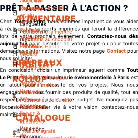
aluminium
Mobilier
PRÊT À PASSER À L’ACTION ?
Panneau
Lunettes de soleil
Affiche &
en alu
ALIMENTAIRE
poster
Chez
Tout Le Print
, nous sommes impatient de vous aide
dibon
Languettes
à réaliser des supports imprimés qui feront la différence
Panneau
étagères de
Bonbons à la menthe
lors de votre prochain événement.
Contactez-nous dè
alvéolaire
rayon
Bonbons au chocolat
aujourd’hui
pour discuter de votre projet ou pour toutes
Plaque
Panneau
Bonbons Haribo
demandes d’informations. Visitez notre page
Contact
pou
aimanté
Bâche
Apero
nous solliciter.
DRAPEAUX
Cadre
HABITAT
d'affichage
En conclusion, choisir un imprimeur aguerri comme
Tout
Tous les
ROLLUP
Le Print
pour votre
imprimerie événementielle à Paris
est
Lampes et bougies
drapeaux
un atout pour la réussite de vos projets. Nous nous
Pour la maison
Drapeau
engageons à vous fournir des produits de qualité, tout en
Kakémono
Bracelets
sur-
respectant vos délais et votre budget. Ne manquez pas
premium
Ustensiles de cuisine
mesure
l’occasion de donner vie à votre vision, contactez-nous
Accessoire
PAPETERIE
Fanion &
maintenant !
pour
CATALOGUE
accessoire
kakémono
Drapeau
Kakémono
Reliure agrafé
de
classique