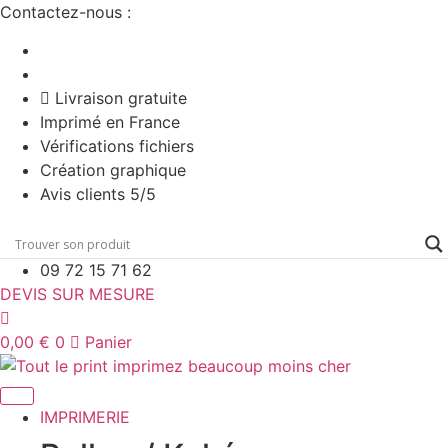
Aller
Contactez-nous :
au
contenu
Livraison gratuite
Imprimé en France
Vérifications fichiers
Création graphique
Avis clients 5/5
09 72 15 71 62
DEVIS SUR MESURE
0,00
€
0
Panier
IMPRIMERIE