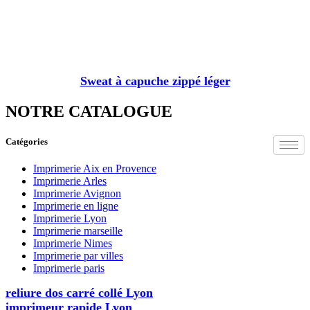
Sweat à capuche zippé léger
NOTRE CATALOGUE
Catégories
Imprimerie Aix en Provence
Imprimerie Arles
Imprimerie Avignon
Imprimerie en ligne
Imprimerie Lyon
Imprimerie marseille
Imprimerie Nimes
Imprimerie par villes
Imprimerie paris
reliure dos carré collé Lyon
imprimeur rapide Lyon