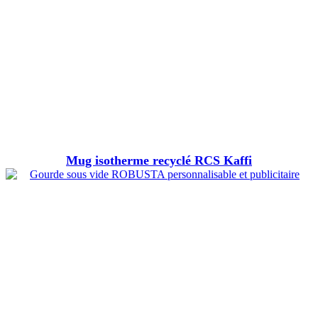
Mug isotherme recyclé RCS Kaffi