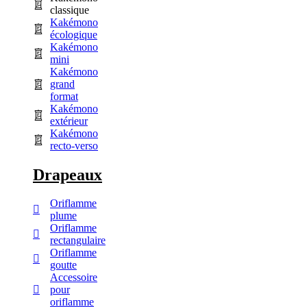
classique
Kakémono
écologique
Kakémono
mini
Kakémono
grand
format
Kakémono
extérieur
Kakémono
recto-verso
Drapeaux
Oriflamme
plume
Oriflamme
rectangulaire
Oriflamme
goutte
Accessoire
pour
oriflamme