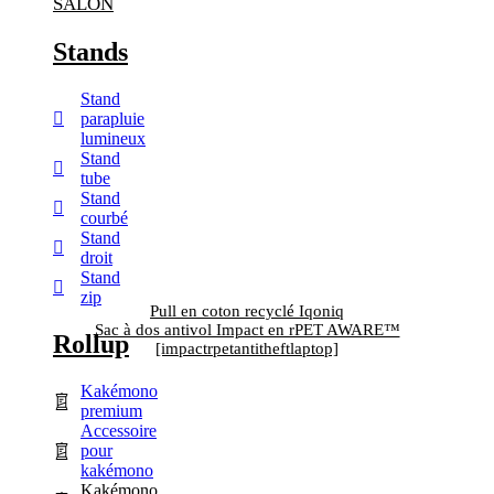
SALON
Stands
Stand
parapluie
lumineux
Stand
tube
Stand
courbé
Stand
droit
Stand
zip
Pull en coton recyclé Iqoniq
Sac à dos antivol Impact en rPET AWARE™
Rollup
[impactrpetantitheftlaptop]
Kakémono
premium
Accessoire
pour
kakémono
Kakémono