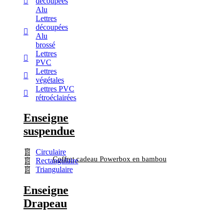
découpées
Alu
Lettres
découpées
Alu
brossé
Lettres
PVC
Lettres
végétales
Lettres PVC
rétroéclairées
Enseigne
suspendue
Circulaire
Coffret cadeau Powerbox en bambou
Rectangulaire
Triangulaire
Enseigne
Drapeau