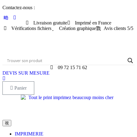
Aller
Contactez-nous :
au
contenu
Livraison gratuite
Imprimé en France
Vérifications fichiers
Création graphique
Avis clients 5/5
09 72 15 71 62
DEVIS SUR MESURE
Panier
IMPRIMERIE