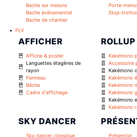
Bache sur mesure
Porte-menu
Bache évènementiel
Stop-trottoi
Bache de chantier
PLV
AFFICHER
ROLLUP
Affiche & poster
Kakémono 
Languettes étagères de
Accessoire
rayon
Kakémono c
Panneau
Kakémono é
Bâche
Kakémono m
Cadre d'affichage
Kakémono g
Kakémono ex
Kakémono r
SKY DANCER
PRÉSEN
Sky dancer classique
Présentoir