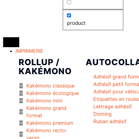
product
IMPRIMERIE
ROLLUP /
AUTOCOLL
KAKÉMONO
Adhésif grand form
Adhésif petit forma
Kakémono classique
Adhésif pour véhic
Kakémono écologique
Etiquettes en roule
Kakémono mini
Lettrage adhésif
Kakémono grand
Doming
format
Ruban adhésif
Kakémono premium
Kakémono recto-
verso