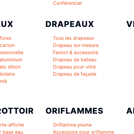
Conférencier
AUX
DRAPEAUX
V
forex
Tous les drapeaux
carton
Drapeau sur-mesure
essionnelle
Fanion & accessoire
 aluminium
Drapeau de bateau
alu dibon
Drapeau pour vitre
éolaire
Drapeau de façade
nté
ROTTOIR
ORIFLAMMES
A
rte-affiche
Oriflamme plume
r base eau
Accessoire pour oriflamme