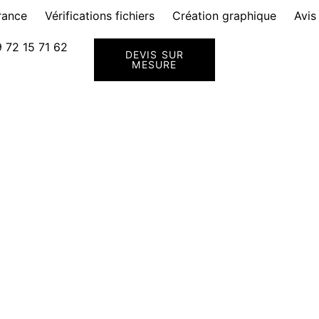
rance
Vérifications fichiers
Création graphique
Avis
 72 15 71 62
DEVIS SUR
MESURE