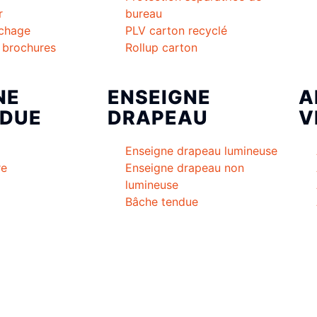
r
bureau
ichage
PLV carton recyclé
à brochures
Rollup carton
NE
ENSEIGNE
A
DUE
DRAPEAU
V
Enseigne drapeau lumineuse
re
Enseigne drapeau non
lumineuse
Bâche tendue