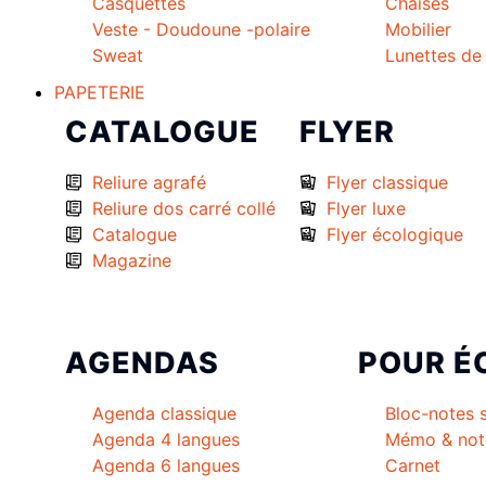
Casquettes
Chaises
Veste - Doudoune -polaire
Mobilier
Sweat
Lunettes de 
PAPETERIE
CATALOGUE
FLYER
Reliure agrafé
Flyer classique
Reliure dos carré collé
Flyer luxe
Catalogue
Flyer écologique
Magazine
AGENDAS
POUR É
Agenda classique
Bloc-notes 
Agenda 4 langues
Mémo & not
Agenda 6 langues
Carnet