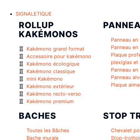
SIGNALETIQUE
ROLLUP
PANNE
KAKÉMONOS
Panneau en 
Panneau en 
Kakémono grand format
Plaque prof
Accessoire pour kakémono
plexiglas et
Kakémono écologique
Panneau en 
Kakémono classique
Panneau alv
mini Kakémono
Plaque aima
Kakémono extérieur
Kakémono recto-verso
Kakémono premium
BACHES
STOP T
Toutes les Bâches
Chevalet po
Bache murale
Stop-trottoi