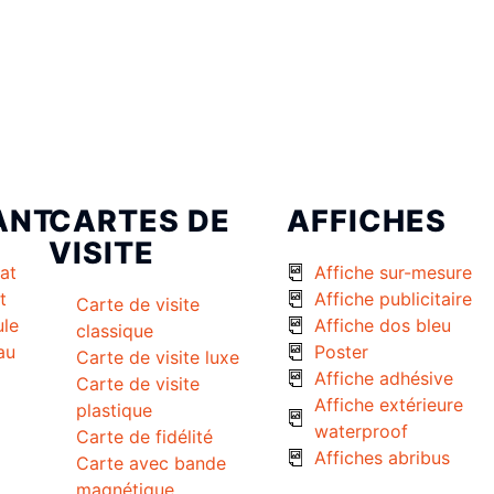
ANT
CARTES DE
AFFICHES
VISITE
at
Affiche sur-mesure
t
Affiche publicitaire
Carte de visite
ule
Affiche dos bleu
classique
au
Poster
Carte de visite luxe
Affiche adhésive
Carte de visite
Affiche extérieure
plastique
waterproof
Carte de fidélité
Affiches abribus
Carte avec bande
magnétique