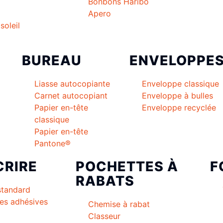
Bonbons Haribo
Apero
soleil
BUREAU
ENVELOPPE
Liasse autocopiante
Enveloppe classique
Carnet autocopiant
Enveloppe à bulles
Papier en-tête
Enveloppe recyclée
classique
Papier en-tête
Pantone®
CRIRE
POCHETTES À
F
RABATS
standard
es adhésives
Chemise à rabat
Classeur