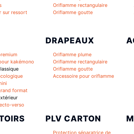
s
Oriflamme rectangulaire
r sur ressort
Oriflamme goutte
DRAPEAUX
A
premium
Oriflamme plume
 pour kakémono
Oriflamme rectangulaire
lassique
Oriflamme goutte
cologique
Accessoire pour oriflamme
ini
rand format
térieur
ecto-verso
TOIRS
PLV CARTON
M
Protection séparatrice de